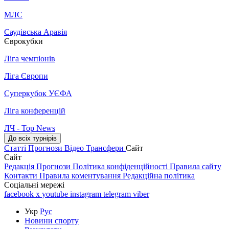
МЛС
Саудівська Аравія
Єврокубки
Ліга чемпіонів
Ліга Європи
Суперкубок УЄФА
Ліга конференцій
ЛЧ - Top News
До всіх турнірів
Статті
Прогнози
Відео
Трансфери
Сайт
Сайт
Редакція
Прогнози
Політика конфіденційності
Правила сайту
Контакти
Правила коментування
Редакційна політика
Соціальні мережі
facebook
x
youtube
instagram
telegram
viber
Укр
Рус
Новини спорту