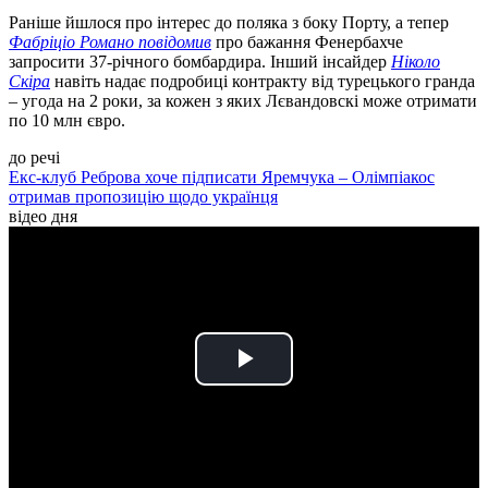
Раніше йшлося про інтерес до поляка з боку Порту, а тепер
Фабріціо Романо повідомив
про бажання Фенербахче
запросити 37-річного бомбардира. Інший інсайдер
Ніколо
Скіра
навіть надає подробиці контракту від турецького гранда
– угода на 2 роки, за кожен з яких Лєвандовскі може отримати
по 10 млн євро.
до речі
Екс-клуб Реброва хоче підписати Яремчука – Олімпіакос
отримав пропозицію щодо українця
відео дня
Play
Video