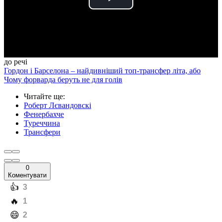
Play
Video
до речі
Гордон і Барселона – найдивніший топ-трансфер літа, або
Чому форварда беруть не для голів
Читайте ще
:
Роберт Лєвандовскі
Фенербахче
Туреччина
Трансфери
0
Коментувати
️👍
3
️🔥
1
️😄
2