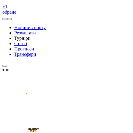
+
1
обране
Новини спорту
Результати
Турніри
Статті
Прогнози
Трансфери
топ