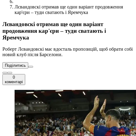
Лєвандовскі отримав ще один варіант продовження
кар'єри – туди сватають і Яремчука
Лєвандовскі отримав ще один варіант
продовження кар'єри – туди сватають і
Яремчука
Роберт Лєвандовскі має вдосталь пропозицій, щоб обрати собі
новий клуб після Барселони.
Поділитись
0
коментарі