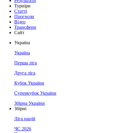
Результати
Турніри
Статті
Прогнози
Відео
Трансфери
Сайт
Україна
Україна
Перша ліга
Друга ліга
Кубок України
Суперкубок України
Збірна України
Збірні
Ліга націй
ЧС 2026