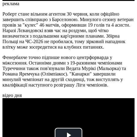
реклама
Роберт стане вільним агентом 30 червня, коли офіційно
завершить співпрацю з Барселоною. Минулого сезону ветеран
провів за "кулес" 46 матчів, оформивши 19 голів та 4 асисти.
Наразі Лєвандовскі взяв час на роздуми, щоб чітко
визначитися з подальшими кар'єрними планами. Збірна
Польщі на ЧС-2026 не пробилася, тому зірковий нападник
влітку може зосередитися на клубних питаннях.
Фенербахче точно підпише нового центрфорварда у
міжсезоння. Останніми днями з 19-разовими чемпіонами
Туреччини також пов'язували Ведата Мурікі (Мальорка) та
Романа Яремчука (Олімпіакос). "Канарки" завершили
минулий чемпіонат на другій сходинці, тож виступлять у
кваліфікації наступного розіграшу Ліги чемпіонів.
відео дня