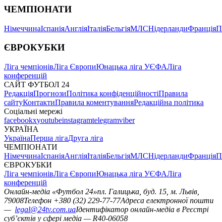
ЧЕМПІОНАТИ
Німеччина
Іспанія
Англія
Італія
Бельгія
МЛС
Нідерланди
Франція
П
ЄВРОКУБКИ
Ліга чемпіонів
Ліга Європи
Юнацька ліга УЄФА
Ліга
конференцій
САЙТ ФУТБОЛ 24
Редакція
Прогнози
Політика конфіденційності
Правила
сайту
Контакти
Правила коментування
Редакційна політика
Соціальні мережі
facebook
x
youtube
instagram
telegram
viber
УКРАЇНА
Україна
Перша ліга
Друга ліга
ЧЕМПІОНАТИ
Німеччина
Іспанія
Англія
Італія
Бельгія
МЛС
Нідерланди
Франція
П
ЄВРОКУБКИ
Ліга чемпіонів
Ліга Європи
Юнацька ліга УЄФА
Ліга
конференцій
Онлайн-медіа «Футбол 24»
пл. Галицька, буд. 15, м. Львів,
79008
Телефон +380 (32) 229-77-77
Адреса електронної пошти
—
legal@24tv.com.ua
Ідентифікатор онлайн-медіа в Реєстрі
суб’єктів у сфері медіа — R40-06058