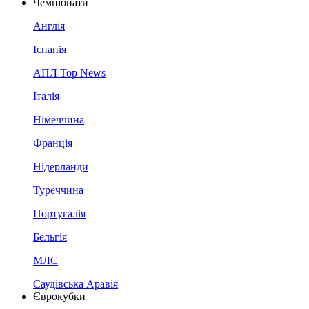
Чемпіонати
Англія
Іспанія
АПЛ Top News
Італія
Німеччина
Франція
Нідерланди
Туреччина
Португалія
Бельгія
МЛС
Саудівська Аравія
Єврокубки