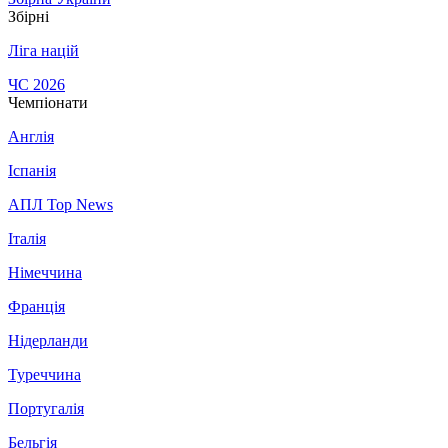
Збірні
Ліга націй
ЧС 2026
Чемпіонати
Англія
Іспанія
АПЛ Top News
Італія
Німеччина
Франція
Нідерланди
Туреччина
Португалія
Бельгія