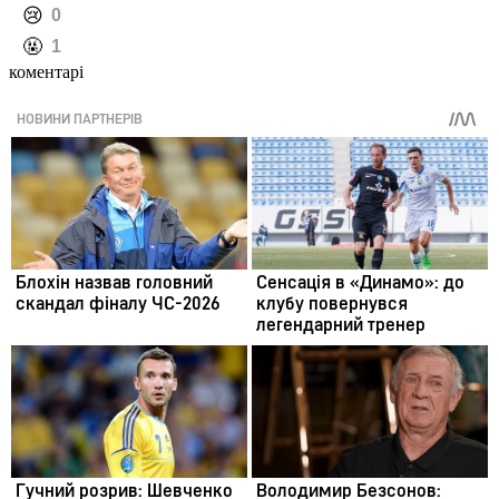
️😢
0
️🤬
1
коментарі