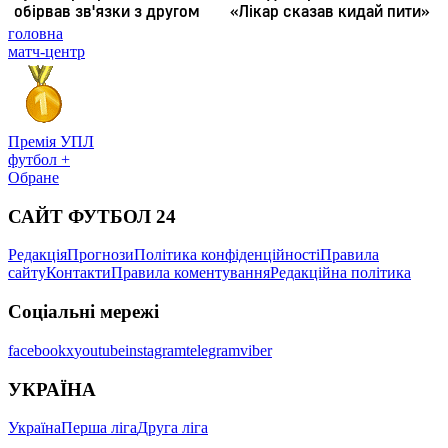
головна
матч-центр
Премія УПЛ
футбол +
Обране
САЙТ ФУТБОЛ 24
Редакція
Прогнози
Політика конфіденційності
Правила
сайту
Контакти
Правила коментування
Редакційна політика
Соціальні мережі
facebook
x
youtube
instagram
telegram
viber
УКРАЇНА
Україна
Перша ліга
Друга ліга