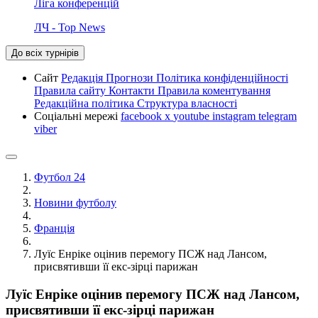
Ліга конференцій
ЛЧ - Top News
До всіх турнірів
Сайт
Редакція
Прогнози
Політика конфіденційності
Правила сайту
Контакти
Правила коментування
Редакційна політика
Структура власності
Соціальні мережі
facebook
x
youtube
instagram
telegram
viber
Футбол 24
Новини футболу
Франція
Луїс Енріке оцінив перемогу ПСЖ над Лансом,
присвятивши її екс-зірці парижан
Луїс Енріке оцінив перемогу ПСЖ над Лансом,
присвятивши її екс-зірці парижан