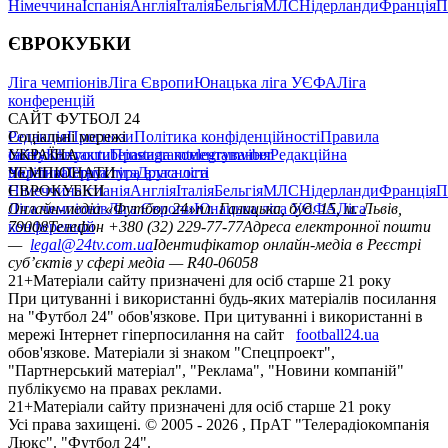
Німеччина
Іспанія
Англія
Італія
Бельгія
МЛС
Нідерланди
Франція
П
ЄВРОКУБКИ
Ліга чемпіонів
Ліга Європи
Юнацька ліга УЄФА
Ліга
конференцій
САЙТ ФУТБОЛ 24
Редакція
Соціальні мережі
Прогнози
Політика конфіденційності
Правила
сайту
facebook
УКРАЇНА
Контакти
x
youtube
Правила коментування
instagram
telegram
viber
Редакційна
політика
Україна
ЧЕМПІОНАТИ
Перша ліга
Структура власності
Друга ліга
Німеччина
ЄВРОКУБКИ
Іспанія
Англія
Італія
Бельгія
МЛС
Нідерланди
Франція
П
Ліга чемпіонів
Онлайн-медіа «Футбол 24»
Ліга Європи
Юнацька ліга УЄФА
пл. Галицька, буд. 15, м. Львів,
Ліга
конференцій
79008
Телефон +380 (32) 229-77-77
Адреса електронної пошти
—
legal@24tv.com.ua
Ідентифікатор онлайн-медіа в Реєстрі
суб’єктів у сфері медіа — R40-06058
21+
Матеріали сайту призначені для осіб старше 21 року
При цитуванні і використанні будь-яких матеріалів посилання
на "Футбол 24" обов'язкове. При цитуванні і використанні в
мережі Інтернет гіперпосилання на сайт
football24.ua
обов'язкове. Матеріали зі знаком "Спецпроект",
"Партнерський матеріал", "Реклама", "Новини компаній"
публікуємо на правах реклами.
21+
Матеріали сайту призначені для осіб старше 21 року
Усi права захищенi. © 2005 -
2026
, ПрАТ "Телерадіокомпанія
Люкс". "Футбол 24".