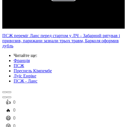
Play
Video
ПСЖ переміг Ланс перед стартом у ЛЧ – Забарний рятував і
привозив, парижани зазнали трьох травм, Барколя оформив
дубль
Читайте ще
:
Франція
ПСЖ
Преснель Кімпембе
Луїс Енріке
ПСЖ - Ланс
️👍
0
️🔥
0
️😄
0
️😢
0