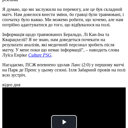
Я думаю, що ми заслужили на перемогу, але це був складний
матч. Нам довелося внести зміни, бо гравці були травмовані, і
спочатку було важко. Ми можемо робити, що хочемо, але нам
потрібно адаптуватися до того, що відбувалося на полі.
Інформація щодо травмованих Беральдо, Лі Кан-Іна та
Кварацхелії? Я не знаю, нам доведеться почекати на
результати аналізів, які медичний персонал зробить після
матчу. У мене поки що немає інформації", – наводить слова
Луїса Енріке
Culture PSG
.
Нагадаємо, ПСЖ впевнено здолав Ланс (2:0) у першому матчі
на Парк де Пренс у цьому сезоні. Ілля Забарний провів на полі
всю зустріч.
відео дня