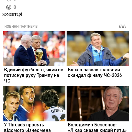
️🤬
0
коментарі