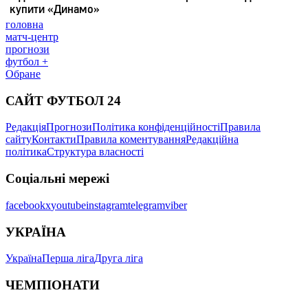
головна
матч-центр
прогнози
футбол +
Обране
САЙТ ФУТБОЛ 24
Редакція
Прогнози
Політика конфіденційності
Правила
сайту
Контакти
Правила коментування
Редакційна
політика
Структура власності
Соціальні мережі
facebook
x
youtube
instagram
telegram
viber
УКРАЇНА
Україна
Перша ліга
Друга ліга
ЧЕМПІОНАТИ