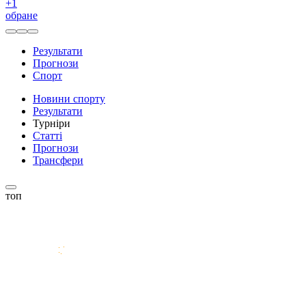
+
1
обране
Результати
Прогнози
Спорт
Новини спорту
Результати
Турніри
Статті
Прогнози
Трансфери
топ