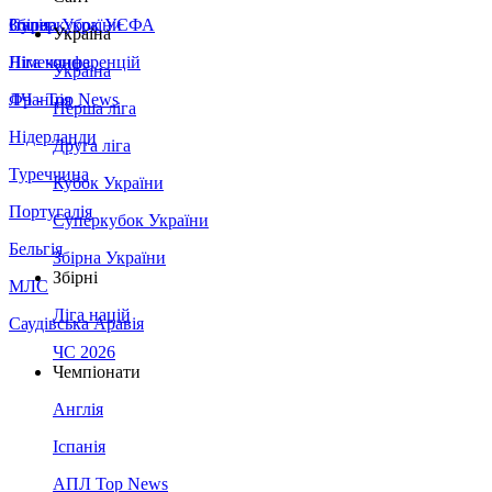
Збірна України
Італія
Суперкубок УЄФА
Україна
Німеччина
Ліга конференцій
Україна
Франція
ЛЧ - Top News
Перша ліга
Нідерланди
Друга ліга
Туреччина
Кубок України
Португалія
Суперкубок України
Бельгія
Збірна України
Збірні
МЛС
Ліга націй
Саудівська Аравія
ЧС 2026
Чемпіонати
Англія
Іспанія
АПЛ Top News