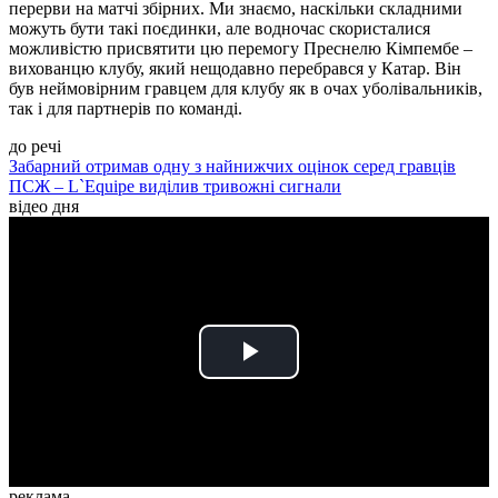
перерви на матчі збірних. Ми знаємо, наскільки складними
можуть бути такі поєдинки, але водночас скористалися
можливістю присвятити цю перемогу Преснелю Кімпембе –
вихованцю клубу, який нещодавно перебрався у Катар. Він
був неймовірним гравцем для клубу як в очах уболівальників,
так і для партнерів по команді.
до речі
Забарний отримав одну з найнижчих оцінок серед гравців
ПСЖ – L`Equipe виділив тривожні сигнали
відео дня
Play
Video
реклама