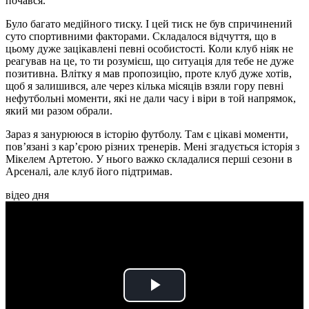
почався.
Було багато медійного тиску. І цей тиск не був спричинений
суто спортивними факторами. Складалося відчуття, що в
цьому дуже зацікавлені певні особистості. Коли клуб ніяк не
реагував на це, то ти розумієш, що ситуація для тебе не дуже
позитивна. Влітку я мав пропозицію, проте клуб дуже хотів,
щоб я залишився, але через кілька місяців взяли гору певні
нефутбольні моменти, які не дали часу і віри в той напрямок,
який ми разом обрали.
Зараз я занурююся в історію футболу. Там є цікаві моменти,
пов’язані з кар’єрою різних тренерів. Мені згадується історія з
Мікелем Артетою. У нього важко складалися перші сезони в
Арсеналі, але клуб його підтримав.
відео дня
Play