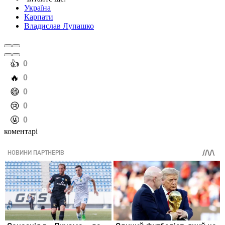
Україна
Карпати
Владислав Лупашко
️👍
0
️🔥
0
️😄
0
️😢
0
️🤬
0
коментарі