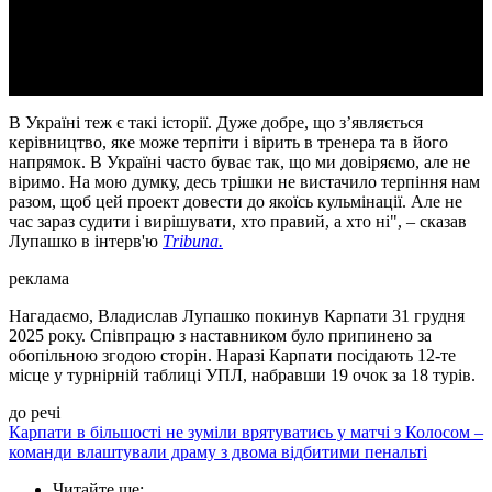
Video
В Україні теж є такі історії. Дуже добре, що з’являється
керівництво, яке може терпіти і вірить в тренера та в його
напрямок. В Україні часто буває так, що ми довіряємо, але не
віримо. На мою думку, десь трішки не вистачило терпіння нам
разом, щоб цей проект довести до якоїсь кульмінації. Але не
час зараз судити і вирішувати, хто правий, а хто ні", – сказав
Лупашко в інтерв'ю
Тribuna.
реклама
Нагадаємо, Владислав Лупашко покинув Карпати 31 грудня
2025 року. Співпрацю з наставником було припинено за
обопільною згодою сторін. Наразі Карпати посідають 12-те
місце у турнірній таблиці УПЛ, набравши 19 очок за 18 турів.
до речі
Карпати в більшості не зуміли врятуватись у матчі з Колосом –
команди влаштували драму з двома відбитими пенальті
Читайте ще
: