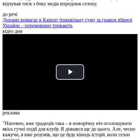
відчував тиск з боку медіа впродовж сезону.
до речі
Динамо вимагає в Карпат божевільну суму за гравця збірної
України – перемовини тривають
відео дня
Play
Video
реклама
"Напевно, вже традиція така – в новорічну ніч оголошувати
якісь гучні події для клубу. Я дізнався ще до цього. Але, чесно
кажучи, я вже розумів, що це буде кінець історії, коли сезон