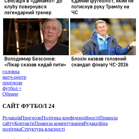
головна
матч-центр
прогнози
футбол +
Обране
САЙТ ФУТБОЛ 24
Редакція
Прогнози
Політика конфіденційності
Правила
сайту
Контакти
Правила коментування
Редакційна
політика
Структура власності