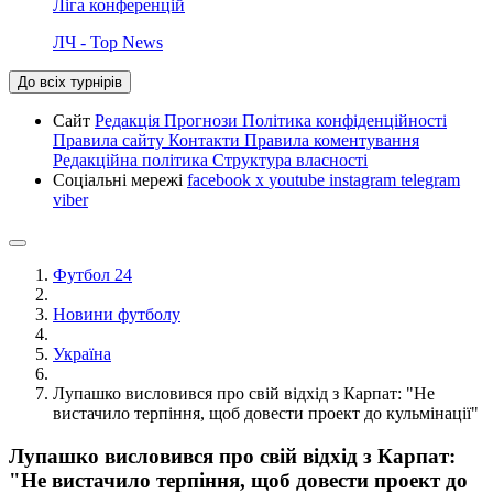
Ліга конференцій
ЛЧ - Top News
До всіх турнірів
Сайт
Редакція
Прогнози
Політика конфіденційності
Правила сайту
Контакти
Правила коментування
Редакційна політика
Структура власності
Соціальні мережі
facebook
x
youtube
instagram
telegram
viber
Футбол 24
Новини футболу
Україна
Лупашко висловився про свій відхід з Карпат: "Не
вистачило терпіння, щоб довести проект до кульмінації"
Лупашко висловився про свій відхід з Карпат:
"Не вистачило терпіння, щоб довести проект до