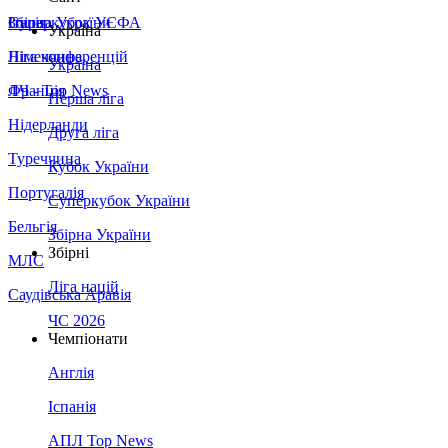
Збірна України
Італія
Суперкубок УЄФА
Україна
Німеччина
Ліга конференцій
Україна
Франція
ЛЧ - Top News
Перша ліга
Нідерланди
Друга ліга
Туреччина
Кубок України
Португалія
Суперкубок України
Бельгія
Збірна України
Збірні
МЛС
Ліга націй
Саудівська Аравія
ЧС 2026
Чемпіонати
Англія
Іспанія
АПЛ Top News