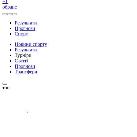
+
1
обране
Результати
Прогнози
Спорт
Новини спорту
Результати
Турніри
Статті
Прогнози
Трансфери
топ