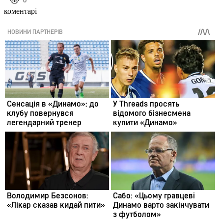
️🤬
коментарі