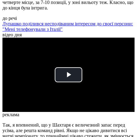
четверте місце, за 7-10 позиції, у зоні вильоту теж. Класно, що
до кінця була інтрига.
до речі
Лупашко поділився несподіваним інтересом до своєї персони:
"Мені телефонували з Італії"
відео дня
Play
Video
реклама
Так, я впевнений, що у Шахтаря є величезний запас перед
усіма, але решта команд рівні. Якщо не цікаво дивитися всі
матчі чемпіонату, то принаймні цікаво стежити, як змінюється