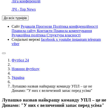
Ліга конференцій
ЛЧ - Top News
До всіх турнірів
Сайт
Редакція
Прогнози
Політика конфіденційності
Правила сайту
Контакти
Правила коментування
Редакційна політика
Структура власності
Соціальні мережі
facebook
x
youtube
instagram
telegram
viber
Футбол 24
Новини футболу
Україна
Лупашко назвав найкращу команду УПЛ – це не
Динамо: "У них є величезний запас перед усіма"
Лупашко назвав найкращу команду УПЛ – це не
Динамо: "У них є величезний запас перед усіма"