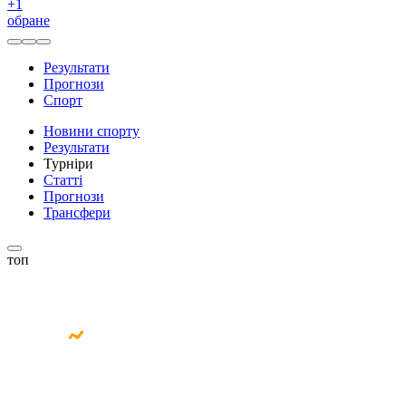
+
1
обране
Результати
Прогнози
Спорт
Новини спорту
Результати
Турніри
Статті
Прогнози
Трансфери
топ