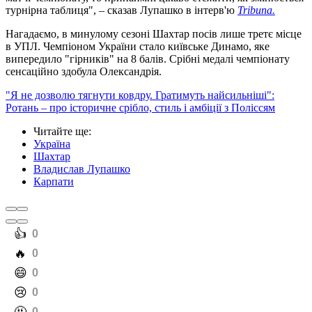
турнірна таблиця", – сказав Лупашко в інтерв'ю
Tribuna.
Нагадаємо, в минулому сезоні Шахтар посів лише третє місце
в УПЛ. Чемпіоном України стало київське Динамо, яке
випередило "гірників" на 8 балів. Срібні медалі чемпіонату
сенсаційно здобула Олександрія.
"Я не дозволю тягнути ковдру. Гратимуть найсильніші":
Ротань – про історичне срібло, стиль і амбіції з Поліссям
Читайте ще
:
Україна
Шахтар
Владислав Лупашко
Карпати
️👍
0
️🔥
0
️😄
0
️😢
0
0