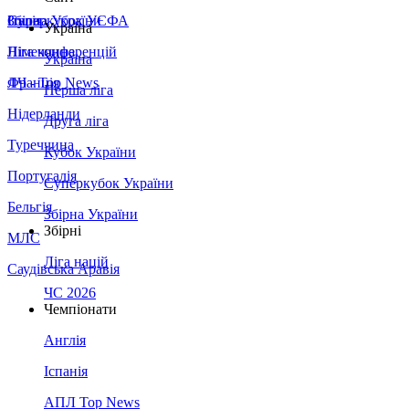
Збірна України
Італія
Суперкубок УЄФА
Україна
Німеччина
Ліга конференцій
Україна
Франція
ЛЧ - Top News
Перша ліга
Нідерланди
Друга ліга
Туреччина
Кубок України
Португалія
Суперкубок України
Бельгія
Збірна України
Збірні
МЛС
Ліга націй
Саудівська Аравія
ЧС 2026
Чемпіонати
Англія
Іспанія
АПЛ Top News