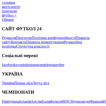
головна
матч-центр
прогнози
футбол +
Обране
САЙТ ФУТБОЛ 24
Редакція
Прогнози
Політика конфіденційності
Правила
сайту
Контакти
Правила коментування
Редакційна
політика
Структура власності
Соціальні мережі
facebook
x
youtube
instagram
telegram
viber
УКРАЇНА
Україна
Перша ліга
Друга ліга
ЧЕМПІОНАТИ
Німеччина
Іспанія
Англія
Італія
Бельгія
МЛС
Нідерланди
Франція
П