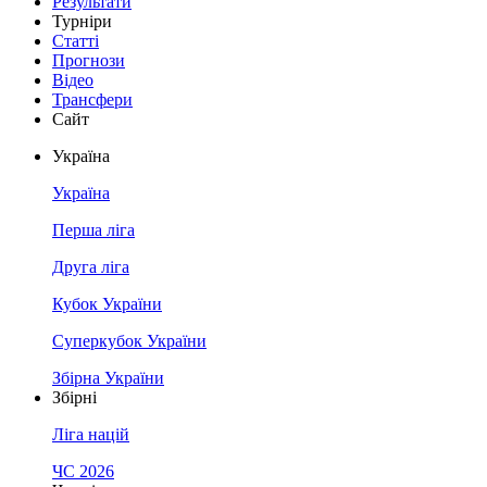
Результати
Турніри
Статті
Прогнози
Відео
Трансфери
Сайт
Україна
Україна
Перша ліга
Друга ліга
Кубок України
Суперкубок України
Збірна України
Збірні
Ліга націй
ЧС 2026