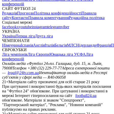
конференцій
САЙТ ФУТБОЛ 24
Редакція
Прогнози
Політика конфіденційності
Правила
сайту
Контакти
Правила коментування
Редакційна політика
Соціальні мережі
facebook
x
youtube
instagram
telegram
viber
УКРАЇНА
Україна
Перша ліга
Друга ліга
ЧЕМПІОНАТИ
Німеччина
Іспанія
Англія
Італія
Бельгія
МЛС
Нідерланди
Франція
П
ЄВРОКУБКИ
Ліга чемпіонів
Ліга Європи
Юнацька ліга УЄФА
Ліга
конференцій
Онлайн-медіа «Футбол 24»
пл. Галицька, буд. 15, м. Львів,
79008
Телефон +380 (32) 229-77-77
Адреса електронної пошти
—
legal@24tv.com.ua
Ідентифікатор онлайн-медіа в Реєстрі
суб’єктів у сфері медіа — R40-06058
21+
Матеріали сайту призначені для осіб старше 21 року
При цитуванні і використанні будь-яких матеріалів посилання
на "Футбол 24" обов'язкове. При цитуванні і використанні в
мережі Інтернет гіперпосилання на сайт
football24.ua
обов'язкове. Матеріали зі знаком "Спецпроект",
"Партнерський матеріал", "Реклама", "Новини компаній"
публікуємо на правах реклами.
21+
Матеріали сайту призначені для осіб старше 21 року