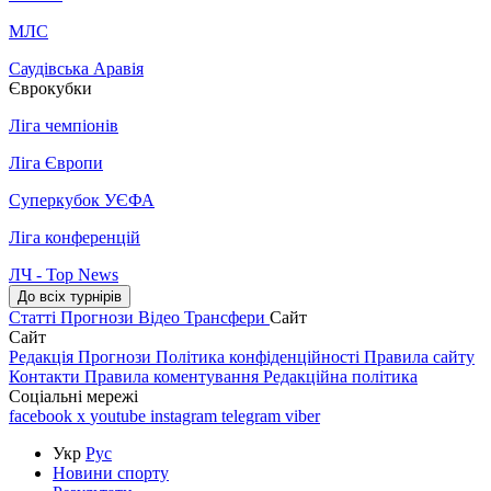
МЛС
Саудівська Аравія
Єврокубки
Ліга чемпіонів
Ліга Європи
Суперкубок УЄФА
Ліга конференцій
ЛЧ - Top News
До всіх турнірів
Статті
Прогнози
Відео
Трансфери
Сайт
Сайт
Редакція
Прогнози
Політика конфіденційності
Правила сайту
Контакти
Правила коментування
Редакційна політика
Соціальні мережі
facebook
x
youtube
instagram
telegram
viber
Укр
Рус
Новини спорту