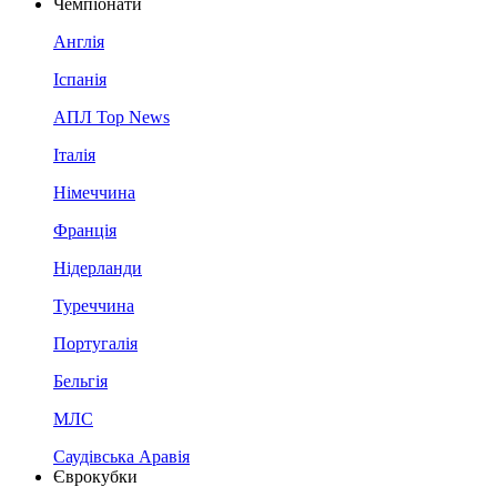
Чемпіонати
Англія
Іспанія
АПЛ Top News
Італія
Німеччина
Франція
Нідерланди
Туреччина
Португалія
Бельгія
МЛС
Саудівська Аравія
Єврокубки