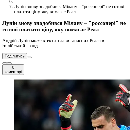
Лунін знову знадобився Мілану – "россонері" не готові
платити ціну, яку вимагає Реал
Лунін знову знадобився Мілану – "россонері" не
готові платити ціну, яку вимагає Реал
Андрій Лунін може втекти з лави запасних Реала в
італійський гранд.
Поділитись
0
коментарі