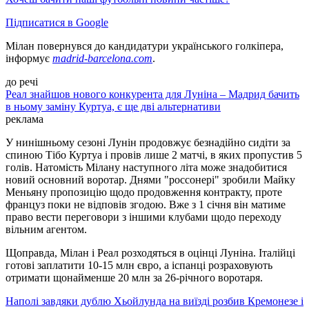
Підписатися в Google
Мілан повернувся до кандидатури українського голкіпера,
інформує
madrid-barcelona.com
.
до речі
Реал знайшов нового конкурента для Луніна – Мадрид бачить
в ньому заміну Куртуа, є ще дві альтернативи
реклама
У нинішньому сезоні Лунін продовжує безнадійно сидіти за
спиною Тібо Куртуа і провів лише 2 матчі, в яких пропустив 5
голів. Натомість Мілану наступного літа може знадобитися
новий основний воротар. Днями "россонері" зробили Майку
Меньяну пропозицію щодо продовження контракту, проте
француз поки не відповів згодою. Вже з 1 січня він матиме
право вести переговори з іншими клубами щодо переходу
вільним агентом.
Щоправда, Мілан і Реал розходяться в оцінці Луніна. Італійці
готові заплатити 10-15 млн євро, а іспанці розраховують
отримати щонайменше 20 млн за 26-річного воротаря.
Наполі завдяки дублю Хьойлунда на виїзді розбив Кремонезе і