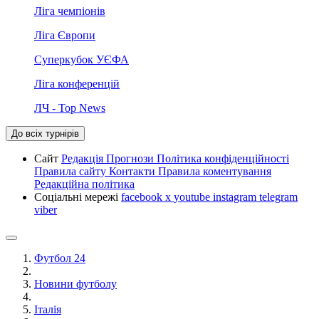
Ліга чемпіонів
Ліга Європи
Суперкубок УЄФА
Ліга конференцій
ЛЧ - Top News
До всіх турнірів
Сайт
Редакція
Прогнози
Політика конфіденційності
Правила сайту
Контакти
Правила коментування
Редакційна політика
Соціальні мережі
facebook
x
youtube
instagram
telegram
viber
Футбол 24
Новини футболу
Італія