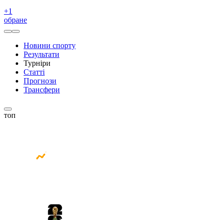
+
1
обране
Новини спорту
Результати
Турніри
Статті
Прогнози
Трансфери
топ