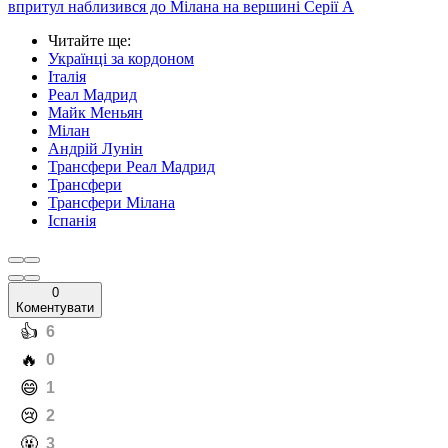
впритул наблизився до Мілана на вершині Серії А
Читайте ще
:
Українці за кордоном
Італія
Реал Мадрид
Майк Меньян
Мілан
Андрій Лунін
Трансфери Реал Мадрид
Трансфери
Трансфери Мілана
Іспанія
0
Коментувати
️👍
6
️🔥
0
️😄
1
️😢
2
️🤬
3