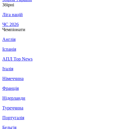
Збірні
Ліга націй
ЧС 2026
Чемпіонати
Англія
Іспанія
АПЛ Top News
Італія
Німеччина
Франція
Нідерланди
Туреччина
Португалія
Бельгія