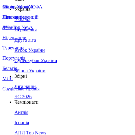
Збірна України
Італія
Суперкубок УЄФА
Україна
Німеччина
Ліга конференцій
Україна
Франція
ЛЧ - Top News
Перша ліга
Нідерланди
Друга ліга
Туреччина
Кубок України
Португалія
Суперкубок України
Бельгія
Збірна України
Збірні
МЛС
Ліга націй
Саудівська Аравія
ЧС 2026
Чемпіонати
Англія
Іспанія
АПЛ Top News