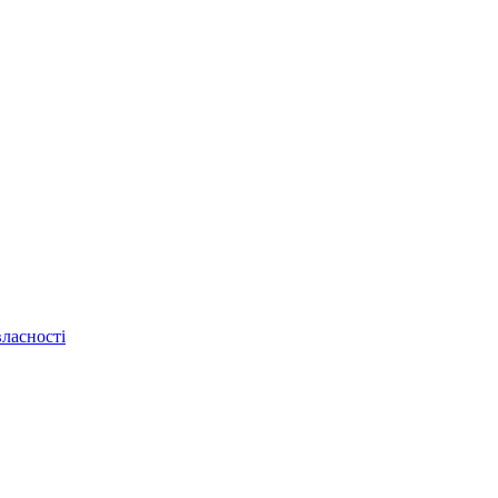
ласності