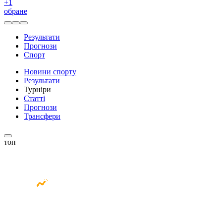
+
1
обране
Результати
Прогнози
Спорт
Новини спорту
Результати
Турніри
Статті
Прогнози
Трансфери
топ