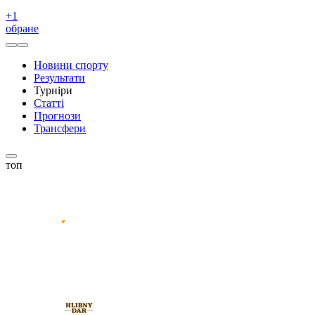
+
1
обране
Новини спорту
Результати
Турніри
Статті
Прогнози
Трансфери
топ