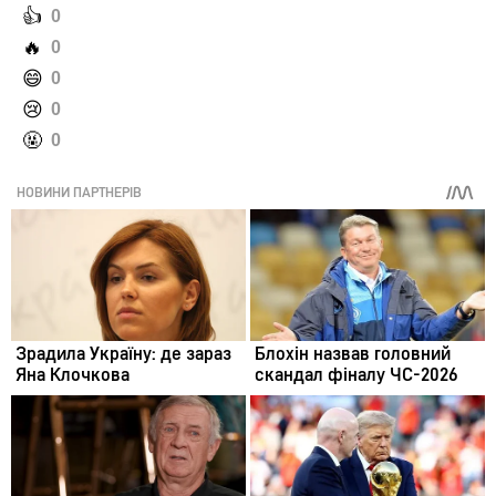
️👍
0
️🔥
0
️😄
0
️😢
0
️🤬
0