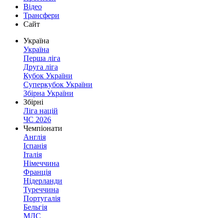
Відео
Трансфери
Сайт
Україна
Україна
Перша ліга
Друга ліга
Кубок України
Суперкубок України
Збірна України
Збірні
Ліга націй
ЧС 2026
Чемпіонати
Англія
Іспанія
Італія
Німеччина
Франція
Нідерланди
Туреччина
Португалія
Бельгія
МЛС