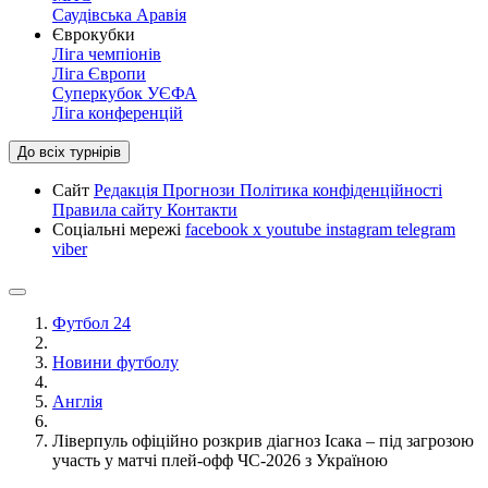
Саудівська Аравія
Єврокубки
Ліга чемпіонів
Ліга Європи
Суперкубок УЄФА
Ліга конференцій
До всіх турнірів
Сайт
Редакція
Прогнози
Політика конфіденційності
Правила сайту
Контакти
Соціальні мережі
facebook
x
youtube
instagram
telegram
viber
Футбол 24
Новини футболу
Англія
Ліверпуль офіційно розкрив діагноз Ісака – під загрозою
участь у матчі плей-офф ЧС-2026 з Україною