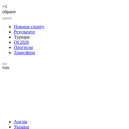
+
1
обране
Новини спорту
Результати
Турніри
ОІ 2026
Прогнози
Трансфери
топ
Англія
Україна