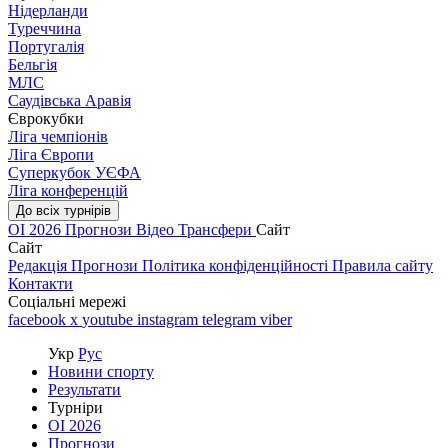
Нідерланди
Туреччина
Португалія
Бельгія
МЛС
Саудівська Аравія
Єврокубки
Ліга чемпіонів
Ліга Європи
Суперкубок УЄФА
Ліга конференцій
До всіх турнірів
ОІ 2026
Прогнози
Відео
Трансфери
Сайт
Сайт
Редакція
Прогнози
Політика конфіденційності
Правила сайту
Контакти
Соціальні мережі
facebook
x
youtube
instagram
telegram
viber
Укр
Рус
Новини спорту
Результати
Турніри
ОІ 2026
Прогнози