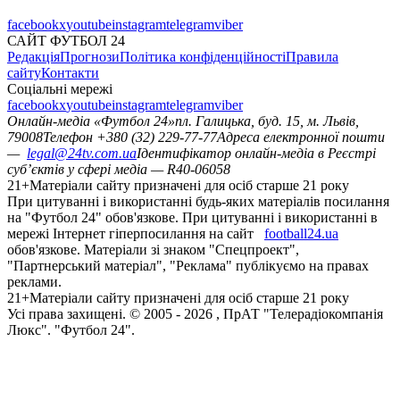
facebook
x
youtube
instagram
telegram
viber
САЙТ ФУТБОЛ 24
Редакція
Прогнози
Політика конфіденційності
Правила
сайту
Контакти
Соціальні мережі
facebook
x
youtube
instagram
telegram
viber
Онлайн-медіа «Футбол 24»
пл. Галицька, буд. 15, м. Львів,
79008
Телефон +380 (32) 229-77-77
Адреса електронної пошти
—
legal@24tv.com.ua
Ідентифікатор онлайн-медіа в Реєстрі
суб’єктів у сфері медіа — R40-06058
21+
Матеріали сайту призначені для осіб старше 21 року
При цитуванні і використанні будь-яких матеріалів посилання
на "Футбол 24" обов'язкове. При цитуванні і використанні в
мережі Інтернет гіперпосилання на сайт
football24.ua
обов'язкове. Матеріали зі знаком "Спецпроект",
"Партнерський матеріал", "Реклама" публікуємо на правах
реклами.
21+
Матеріали сайту призначені для осіб старше 21 року
Усi права захищенi. © 2005 -
2026
, ПрАТ "Телерадіокомпанія
Люкс". "Футбол 24".