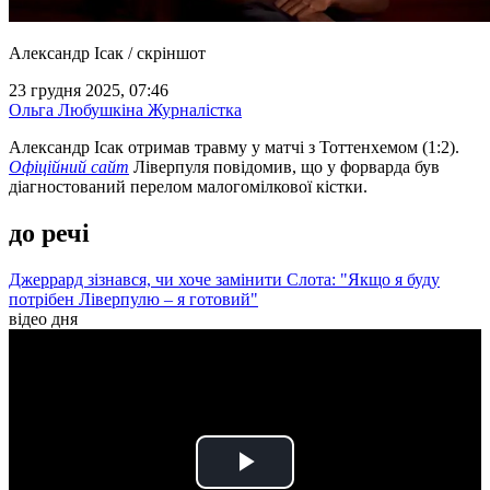
Александр Ісак / скріншот
23 грудня 2025, 07:46
Ольга Любушкіна
Журналістка
Александр Ісак отримав травму у матчі з Тоттенхемом (1:2).
Офіційний сайт
Ліверпуля повідомив, що у форварда був
діагностований перелом малогомілкової кістки.
до речі
Джеррард зізнався, чи хоче замінити Слота: "Якщо я буду
потрібен Ліверпулю – я готовий"
відео дня
Play