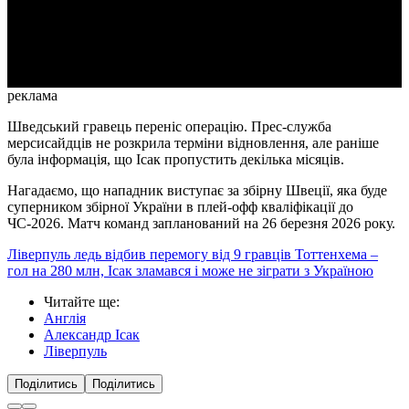
Video
реклама
Шведський гравець переніс операцію. Прес-служба
мерсисайдців не розкрила терміни відновлення, але раніше
була інформація, що Ісак пропустить декілька місяців.
Нагадаємо, що нападник виступає за збірну Швеції, яка буде
суперником збірної України в плей-офф кваліфікації до
ЧС-2026. Матч команд запланований на 26 березня 2026 року.
Ліверпуль ледь відбив перемогу від 9 гравців Тоттенхема –
гол на 280 млн, Ісак зламався і може не зіграти з Україною
Читайте ще
:
Англія
Александр Ісак
Ліверпуль
Поділитись
Поділитись