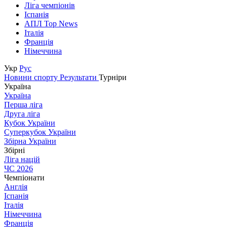
Ліга чемпіонів
Іспанія
АПЛ Top News
Італія
Франція
Німеччина
Укр
Рус
Новини спорту
Результати
Турніри
Україна
Україна
Перша ліга
Друга ліга
Кубок України
Суперкубок України
Збірна України
Збірні
Ліга націй
ЧС 2026
Чемпіонати
Англія
Іспанія
Італія
Німеччина
Франція