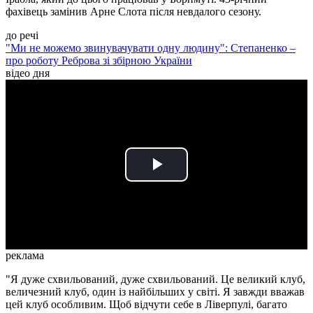
фахівець замінив Арне Слота після невдалого сезону.
до речі
"Ми не можемо звинувачувати одну людину": Степаненко –
про роботу Реброва зі збірною України
відео дня
Play
Video
реклама
"Я дуже схвильований, дуже схвильований. Це великий клуб,
величезний клуб, один із найбільших у світі. Я завжди вважав
цей клуб особливим. Щоб відчути себе в Ліверпулі, багато