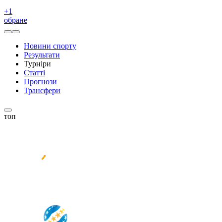
+
1
обране
Новини спорту
Результати
Турніри
Статті
Прогнози
Трансфери
топ