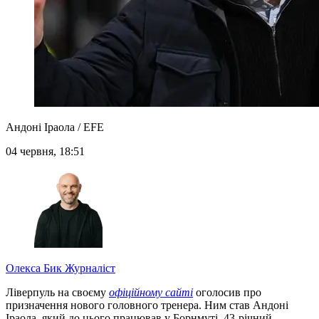
Андоні Іраола / EFE
04 червня, 18:51
Олекса Бик
Журналіст
Ліверпуль на своєму
офіційному сайті
оголосив про
призначення нового головного тренера. Ним став Андоні
Іраола, який до цього працював у Борнмуті. 43-річний