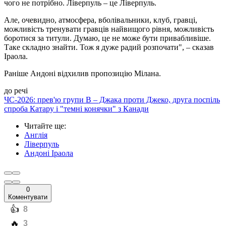
чого не потрібно. Ліверпуль – це Ліверпуль.
Але, очевидно, атмосфера, вболівальники, клуб, гравці,
можливість тренувати гравців найвищого рівня, можливість
боротися за титули. Думаю, це не може бути привабливіше.
Таке складно знайти. Тож я дуже радий розпочати", – сказав
Іраола.
Раніше Андоні відхилив пропозицію Мілана.
до речі
ЧС-2026: прев'ю групи B – Джака проти Джеко, друга поспіль
спроба Катару і "темні конячки" з Канади
Читайте ще
:
Англія
Ліверпуль
Андоні Іраола
0
Коментувати
️👍
8
️🔥
3