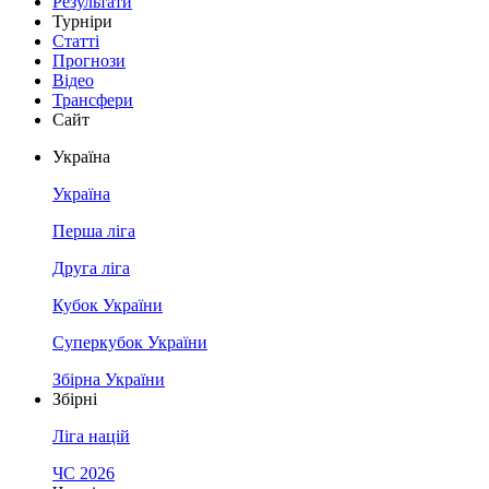
Результати
Турніри
Статті
Прогнози
Відео
Трансфери
Сайт
Україна
Україна
Перша ліга
Друга ліга
Кубок України
Суперкубок України
Збірна України
Збірні
Ліга націй
ЧС 2026