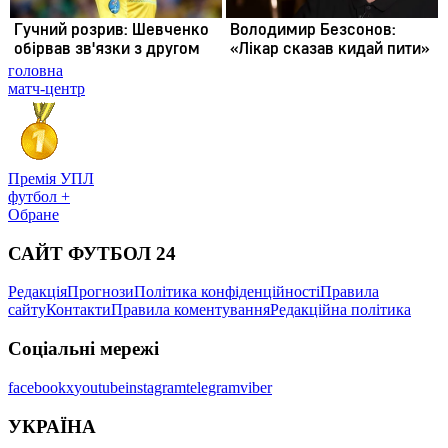
головна
матч-центр
Премія УПЛ
футбол +
Обране
САЙТ ФУТБОЛ 24
Редакція
Прогнози
Політика конфіденційності
Правила
сайту
Контакти
Правила коментування
Редакційна політика
Соціальні мережі
facebook
x
youtube
instagram
telegram
viber
УКРАЇНА