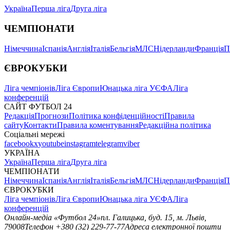
Україна
Перша ліга
Друга ліга
ЧЕМПІОНАТИ
Німеччина
Іспанія
Англія
Італія
Бельгія
МЛС
Нідерланди
Франція
П
ЄВРОКУБКИ
Ліга чемпіонів
Ліга Європи
Юнацька ліга УЄФА
Ліга
конференцій
САЙТ ФУТБОЛ 24
Редакція
Прогнози
Політика конфіденційності
Правила
сайту
Контакти
Правила коментування
Редакційна політика
Соціальні мережі
facebook
x
youtube
instagram
telegram
viber
УКРАЇНА
Україна
Перша ліга
Друга ліга
ЧЕМПІОНАТИ
Німеччина
Іспанія
Англія
Італія
Бельгія
МЛС
Нідерланди
Франція
П
ЄВРОКУБКИ
Ліга чемпіонів
Ліга Європи
Юнацька ліга УЄФА
Ліга
конференцій
Онлайн-медіа «Футбол 24»
пл. Галицька, буд. 15, м. Львів,
79008
Телефон +380 (32) 229-77-77
Адреса електронної пошти