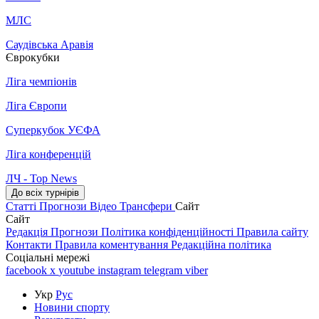
МЛС
Саудівська Аравія
Єврокубки
Ліга чемпіонів
Ліга Європи
Суперкубок УЄФА
Ліга конференцій
ЛЧ - Top News
До всіх турнірів
Статті
Прогнози
Відео
Трансфери
Сайт
Сайт
Редакція
Прогнози
Політика конфіденційності
Правила сайту
Контакти
Правила коментування
Редакційна політика
Соціальні мережі
facebook
x
youtube
instagram
telegram
viber
Укр
Рус
Новини спорту