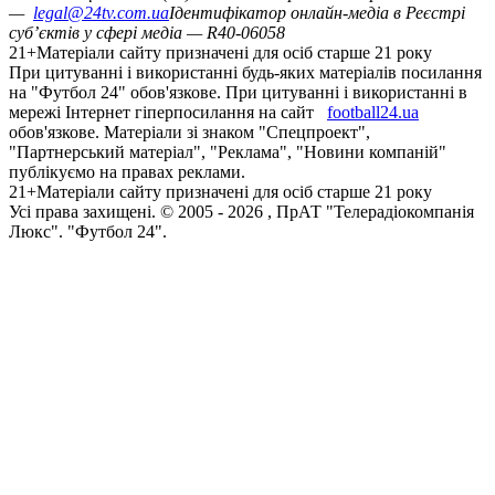
—
legal@24tv.com.ua
Ідентифікатор онлайн-медіа в Реєстрі
суб’єктів у сфері медіа — R40-06058
21+
Матеріали сайту призначені для осіб старше 21 року
При цитуванні і використанні будь-яких матеріалів посилання
на "Футбол 24" обов'язкове. При цитуванні і використанні в
мережі Інтернет гіперпосилання на сайт
football24.ua
обов'язкове. Матеріали зі знаком "Спецпроект",
"Партнерський матеріал", "Реклама", "Новини компаній"
публікуємо на правах реклами.
21+
Матеріали сайту призначені для осіб старше 21 року
Усi права захищенi. © 2005 -
2026
, ПрАТ "Телерадіокомпанія
Люкс". "Футбол 24".