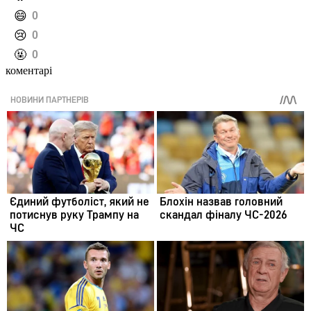
️😄
0
️😢
0
️🤬
0
коментарі