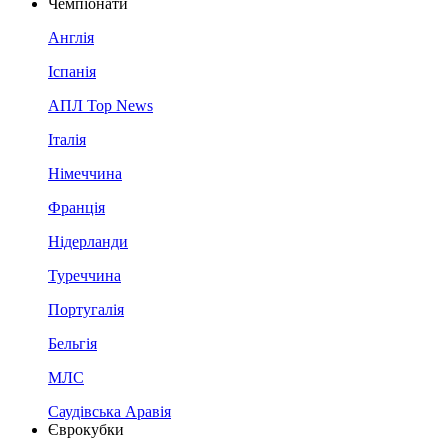
Чемпіонати
Англія
Іспанія
АПЛ Top News
Італія
Німеччина
Франція
Нідерланди
Туреччина
Португалія
Бельгія
МЛС
Саудівська Аравія
Єврокубки