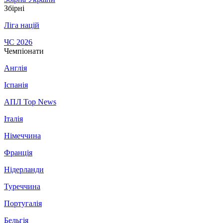
Збірні
Ліга націй
ЧС 2026
Чемпіонати
Англія
Іспанія
АПЛ Top News
Італія
Німеччина
Франція
Нідерланди
Туреччина
Португалія
Бельгія