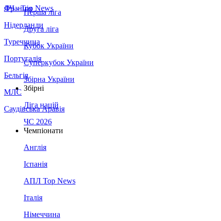
Франція
ЛЧ - Top News
Перша ліга
Нідерланди
Друга ліга
Туреччина
Кубок України
Португалія
Суперкубок України
Бельгія
Збірна України
Збірні
МЛС
Ліга націй
Саудівська Аравія
ЧС 2026
Чемпіонати
Англія
Іспанія
АПЛ Top News
Італія
Німеччина