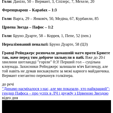
Голи:
Даніло, 50 – Вермант, 3, Спілерс, 7, Мехеле, 20
Ференцварош – Карабах – 1:3
Голи:
Варга, 29 – Янковіч, 50, Медіна, 67, Курбанли, 85
Црвена Звезда – Пафос – 1:2
Голи:
Бруно Дуарте, 58 – Коррея, 1, Пепе, 52 (пен.)
Нереалізований пенальті:
Бруно Дуарте, 58 (ЦЗ)
Гравці Рейнджерс розпочали домашній матч проти Брюгге
так, наче перед тим добряче хильнули в пабі.
Вже до 20-ї
хвилини шотландці "горіли" 0:3! Перший гол – суцільна
клоунада. Захисники Рейнджерс залишали м'яч Батленду, але
той навіть не думав вискакувати за межі карного майданчика.
Вермант елегантно перекинув голкіпера.
до речі
"Динамо насміхалося з нас, але ми показали, хто найкращий":
гендир Пафоса – про успіх в ЛЧ і дружбу з Црвеною Звездою
відео дня