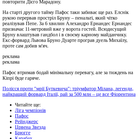
повторити Дієго Марадону.
На старті другого тайму Пафос таки забиває ще раз. Елснік
рукою перервав простріл Бруну – пенальті, який чітко
реалізував Пепе. За 6 хвилин Алехандро Ернандес Ернандес
призначає 11-метровий вже у ворота гостей. Всюдисущий
Бруну влаштував гандбол і в своєму карному майданчику.
Екс-форвард Львова Бруно Дуарте програв дуель Михаїлу,
проте сам добив м'яч.
реклама
реклама
Пафос втримав бодай мінімальну перевагу, але за тиждень на
Кіпрі буде гаряче.
Полісся проти "мрії Буткевича": тріумфатор Мілана, легенди,
найкращий форвард Італії, рай за 500 млн – це все Фіорентина
Читайте ще
:
Ліга чемпіонів
Пафос
Рейнджерс
Црвена Звезда
Брюгге
Карабах