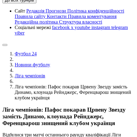
До всіх турнірів
Сайт
Редакція
Прогнози
Політика конфіденційності
Правила сайту
Контакти
Правила коментування
Редакційна політика
Структура власності
Соціальні мережі
facebook
x
youtube
instagram
telegram
viber
Футбол 24
Новини футболу
Ліга чемпіонів
Ліга чемпіонів: Пафос покарав Црвену Звезду замість
Динамо, клоунада Рейнджерс, Ференцварош знищений
клубом українця
Ліга чемпіонів: Пафос покарав Црвену Звезду
замість Динамо, клоунада Рейнджерс,
Ференцварош знищений клубом українця
Відбулися три матчі останнього раунду кваліфікації Ліги