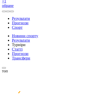
+
1
обране
Результати
Прогнози
Спорт
Новини спорту
Результати
Турніри
Статті
Прогнози
Трансфери
топ