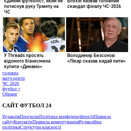
головна
матч-центр
ЧС 2026
футбол +
Обране
САЙТ ФУТБОЛ 24
Редакція
Прогнози
Політика конфіденційності
Правила
сайту
Контакти
Правила коментування
Редакційна
політика
Структура власності