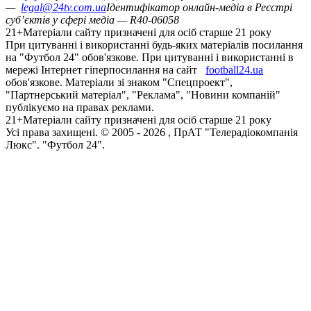
—
legal@24tv.com.ua
Ідентифікатор онлайн-медіа в Реєстрі
суб’єктів у сфері медіа — R40-06058
21+
Матеріали сайту призначені для осіб старше 21 року
При цитуванні і використанні будь-яких матеріалів посилання
на "Футбол 24" обов'язкове. При цитуванні і використанні в
мережі Інтернет гіперпосилання на сайт
football24.ua
обов'язкове. Матеріали зі знаком "Спецпроект",
"Партнерський матеріал", "Реклама", "Новини компаній"
публікуємо на правах реклами.
21+
Матеріали сайту призначені для осіб старше 21 року
Усi права захищенi. © 2005 -
2026
, ПрАТ "Телерадіокомпанія
Люкс". "Футбол 24".