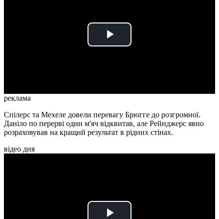
Play
Video
реклама
Спілерс та Мехеле довели перевагу Брюгге до розгромної.
Даніло по перерві один м'яч відквитав, але Рейнджерс явно
розраховував на кращий результат в рідних стінах.
відео дня