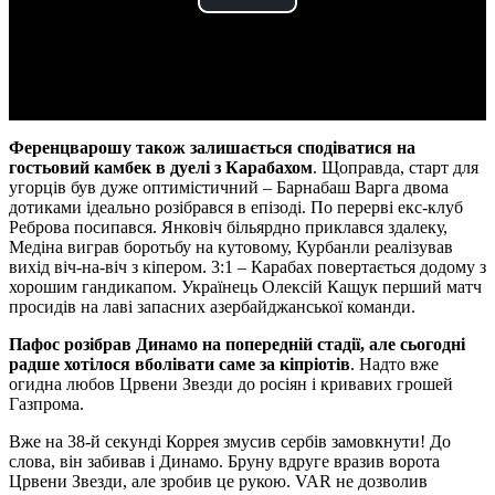
Play
Video
Ференцварошу також залишається сподіватися на
гостьовий камбек в дуелі з Карабахом
. Щоправда, старт для
угорців був дуже оптимістичний – Барнабаш Варга двома
дотиками ідеально розібрався в епізоді. По перерві екс-клуб
Реброва посипався. Янковіч більярдно приклався здалеку,
Медіна виграв боротьбу на кутовому, Курбанли реалізував
вихід віч-на-віч з кіпером. 3:1 – Карабах повертається додому з
хорошим гандикапом. Українець Олексій Кащук перший матч
просидів на лаві запасних азербайджанської команди.
Пафос розібрав Динамо на попередній стадії, але сьогодні
радше хотілося вболівати саме за кіпріотів
. Надто вже
огидна любов Црвени Звезди до росіян і кривавих грошей
Газпрома.
Вже на 38-й секунді Коррея змусив сербів замовкнути! До
слова, він забивав і Динамо. Бруну вдруге вразив ворота
Црвени Звезди, але зробив це рукою. VAR не дозволив