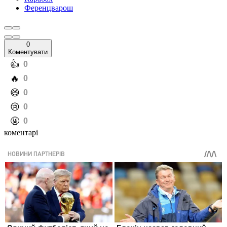
Ференцварош
0
Коментувати
️👍
0
️🔥
0
️😄
0
️😢
0
️🤬
0
коментарі