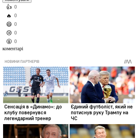
️👍
0
️🔥
0
️😄
0
️😢
0
️🤬
0
коментарі