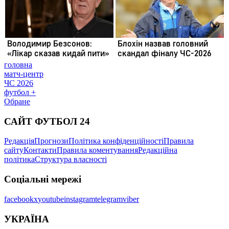
головна
матч-центр
ЧС 2026
футбол +
Обране
САЙТ ФУТБОЛ 24
Редакція
Прогнози
Політика конфіденційності
Правила
сайту
Контакти
Правила коментування
Редакційна
політика
Структура власності
Соціальні мережі
facebook
x
youtube
instagram
telegram
viber
УКРАЇНА