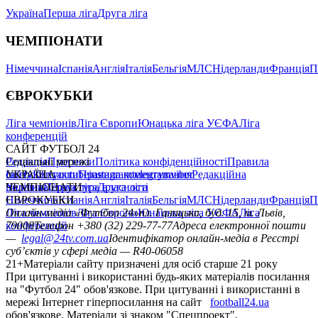
Україна
Перша ліга
Друга ліга
ЧЕМПІОНАТИ
Німеччина
Іспанія
Англія
Італія
Бельгія
МЛС
Нідерланди
Франція
П
ЄВРОКУБКИ
Ліга чемпіонів
Ліга Європи
Юнацька ліга УЄФА
Ліга
конференцій
САЙТ ФУТБОЛ 24
Редакція
Соціальні мережі
Прогнози
Політика конфіденційності
Правила
сайту
facebook
УКРАЇНА
Контакти
x
youtube
Правила коментування
instagram
telegram
viber
Редакційна
політика
Україна
ЧЕМПІОНАТИ
Перша ліга
Структура власності
Друга ліга
Німеччина
ЄВРОКУБКИ
Іспанія
Англія
Італія
Бельгія
МЛС
Нідерланди
Франція
П
Ліга чемпіонів
Онлайн-медіа «Футбол 24»
Ліга Європи
Юнацька ліга УЄФА
пл. Галицька, буд. 15, м. Львів,
Ліга
конференцій
79008
Телефон +380 (32) 229-77-77
Адреса електронної пошти
—
legal@24tv.com.ua
Ідентифікатор онлайн-медіа в Реєстрі
суб’єктів у сфері медіа — R40-06058
21+
Матеріали сайту призначені для осіб старше 21 року
При цитуванні і використанні будь-яких матеріалів посилання
на "Футбол 24" обов'язкове. При цитуванні і використанні в
мережі Інтернет гіперпосилання на сайт
football24.ua
обов'язкове. Матеріали зі знаком "Спецпроект",