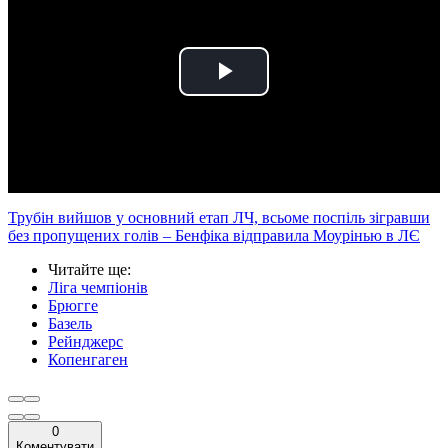
Play
Video
Трубін вийшов у основний етап ЛЧ, всьоме поспіль зігравши
без пропущених голів – Бенфіка відправила Моурінью в ЛЄ
Читайте ще
:
Ліга чемпіонів
Брюгге
Базель
Рейнджерс
Копенгаген
0
Коментувати