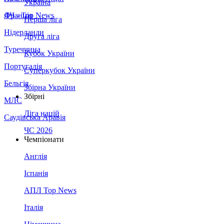
Україна
Франція
ЛЧ - Top News
Перша ліга
Нідерланди
Друга ліга
Туреччина
Кубок України
Португалія
Суперкубок України
Бельгія
Збірна України
Збірні
МЛС
Ліга націй
Саудівська Аравія
ЧС 2026
Чемпіонати
Англія
Іспанія
АПЛ Top News
Італія