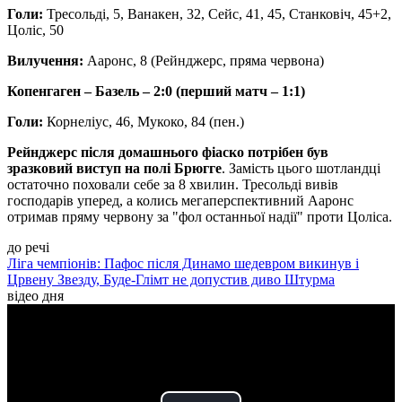
Голи:
Тресольді, 5, Ванакен, 32, Сейс, 41, 45, Станковіч, 45+2,
Цоліс, 50
Вилучення:
Ааронс, 8 (Рейнджерс, пряма червона)
Копенгаген – Базель – 2:0 (перший матч – 1:1)
Голи:
Корнеліус, 46, Мукоко, 84 (пен.)
Рейнджерс після домашнього фіаско потрібен був
зразковий виступ на полі Брюгге
. Замість цього шотландці
остаточно поховали себе за 8 хвилин. Тресольді вивів
господарів уперед, а колись мегаперспективний Ааронс
отримав пряму червону за "фол останньої надії" проти Цоліса.
до речі
Ліга чемпіонів: Пафос після Динамо шедевром викинув і
Црвену Звезду, Буде-Глімт не допустив диво Штурма
відео дня