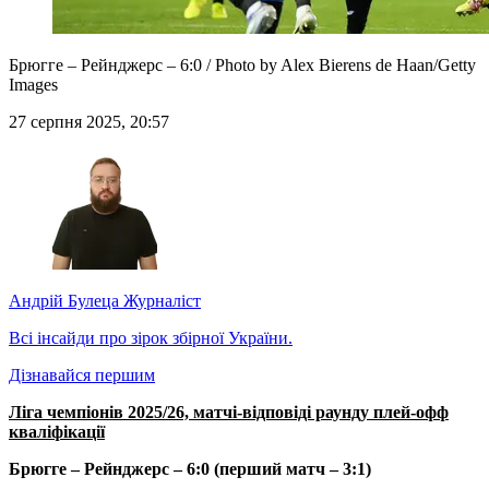
Брюгге – Рейнджерс – 6:0 / Photo by Alex Bierens de Haan/Getty
Images
27 серпня 2025, 20:57
Андрій Булеца
Журналіст
Всі інсайди про зірок збірної України.
Дізнавайся першим
Ліга чемпіонів 2025/26, матчі-відповіді раунду плей-офф
кваліфікації
Брюгге – Рейнджерс – 6:0 (перший матч – 3:1)