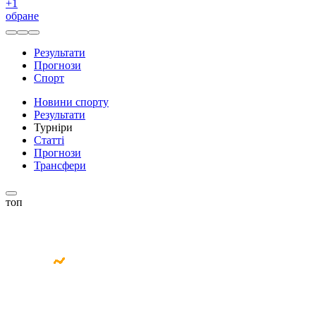
+
1
обране
Результати
Прогнози
Спорт
Новини спорту
Результати
Турніри
Статті
Прогнози
Трансфери
топ