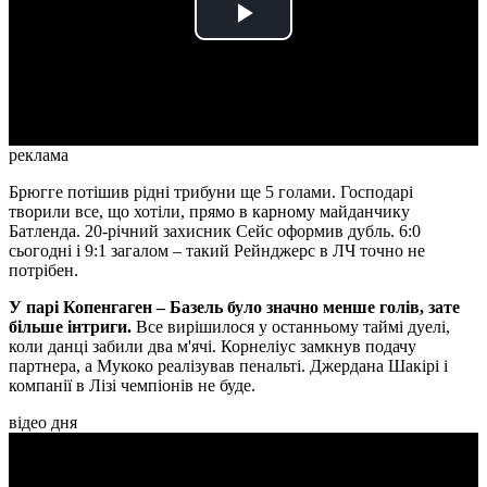
Play
Video
реклама
Брюгге потішив рідні трибуни ще 5 голами. Господарі
творили все, що хотіли, прямо в карному майданчику
Батленда. 20-річний захисник Сейс оформив дубль. 6:0
сьогодні і 9:1 загалом – такий Рейнджерс в ЛЧ точно не
потрібен.
У парі
Копенгаген – Базель було значно менше голів, зате
більше інтриги.
Все вирішилося у останньому таймі дуелі,
коли данці забили два м'ячі. Корнеліус замкнув подачу
партнера, а Мукоко реалізував пенальті. Джердана Шакірі і
компанії в Лізі чемпіонів не буде.
відео дня