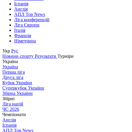
Іспанія
Англія
АПЛ Top News
Ліга конференцій
Ліга Європи
Італія
Франція
Німеччина
Укр
Рус
Новини спорту
Результати
Турніри
Україна
Україна
Перша ліга
Друга ліга
Кубок України
Суперкубок України
Збірна України
Збірні
Ліга націй
ЧС 2026
Чемпіонати
Англія
Іспанія
АПЛ Top News