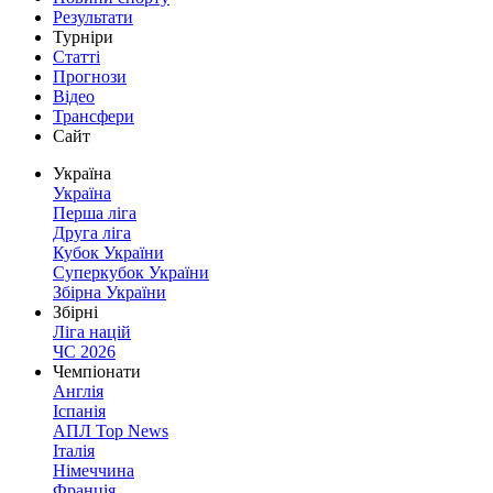
Результати
Турніри
Статті
Прогнози
Відео
Трансфери
Сайт
Україна
Україна
Перша ліга
Друга ліга
Кубок України
Суперкубок України
Збірна України
Збірні
Ліга націй
ЧС 2026
Чемпіонати
Англія
Іспанія
АПЛ Top News
Італія
Німеччина
Франція