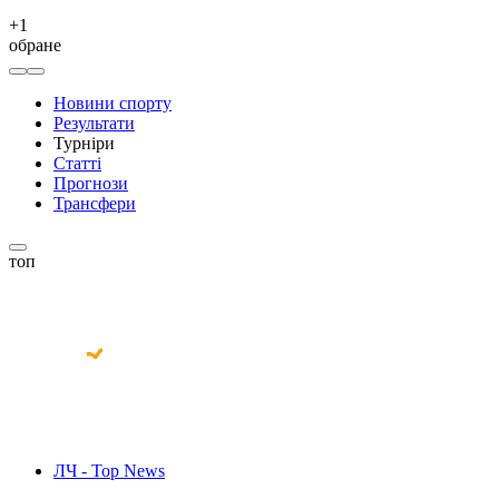
+
1
обране
Новини спорту
Результати
Турніри
Статті
Прогнози
Трансфери
топ
ЛЧ - Top News