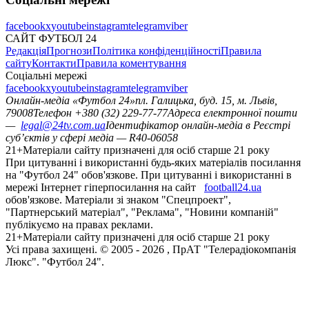
facebook
x
youtube
instagram
telegram
viber
САЙТ ФУТБОЛ 24
Редакція
Прогнози
Політика конфіденційності
Правила
сайту
Контакти
Правила коментування
Соціальні мережі
facebook
x
youtube
instagram
telegram
viber
Онлайн-медіа «Футбол 24»
пл. Галицька, буд. 15, м. Львів,
79008
Телефон +380 (32) 229-77-77
Адреса електронної пошти
—
legal@24tv.com.ua
Ідентифікатор онлайн-медіа в Реєстрі
суб’єктів у сфері медіа — R40-06058
21+
Матеріали сайту призначені для осіб старше 21 року
При цитуванні і використанні будь-яких матеріалів посилання
на "Футбол 24" обов'язкове. При цитуванні і використанні в
мережі Інтернет гіперпосилання на сайт
football24.ua
обов'язкове. Матеріали зі знаком "Спецпроект",
"Партнерський матеріал", "Реклама", "Новини компаній"
публікуємо на правах реклами.
21+
Матеріали сайту призначені для осіб старше 21 року
Усi права захищенi. © 2005 -
2026
, ПрАТ "Телерадіокомпанія
Люкс". "Футбол 24".