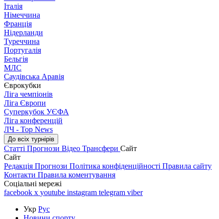
Італія
Німеччина
Франція
Нідерланди
Туреччина
Португалія
Бельгія
МЛС
Саудівська Аравія
Єврокубки
Ліга чемпіонів
Ліга Європи
Суперкубок УЄФА
Ліга конференцій
ЛЧ - Top News
До всіх турнірів
Статті
Прогнози
Відео
Трансфери
Сайт
Сайт
Редакція
Прогнози
Політика конфіденційності
Правила сайту
Контакти
Правила коментування
Соціальні мережі
facebook
x
youtube
instagram
telegram
viber
Укр
Рус
Новини спорту