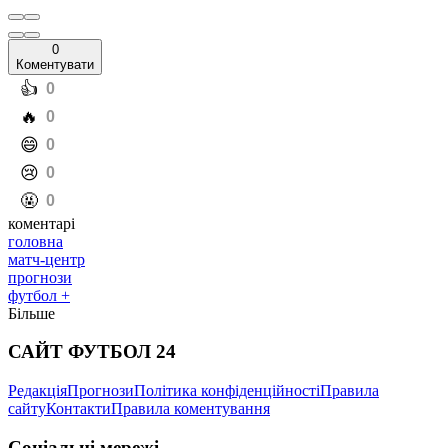
0
Коментувати
️👍
0
️🔥
0
️😄
0
️😢
0
️🤬
0
коментарі
головна
матч-центр
прогнози
футбол +
Більше
САЙТ ФУТБОЛ 24
Редакція
Прогнози
Політика конфіденційності
Правила
сайту
Контакти
Правила коментування
Соціальні мережі