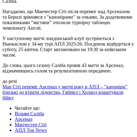
Саліба.
Нагадаємо, що Манчестер Сіті після перемог над Арсеналом
та Бернлі зрівнявся з "канонірами" за очками. За додатковими
показниками "містяни" очолили турнірну таблицю
чемпіонату Англії.
У наступному матчі лондонський клуб зустрінеться з
Ньюкаслом у 34-му турі АПЛ 2025/26. Поєдинок відбудеться у
суботу, 25 квітня. Старт заплановано на 19:30 за київським
часом.
До слова, цього сезону Саліба провів 43 матчі за Арсенал,
відзначившись голом та результативною передачею.
до речі
Ман Сіті переміг Арсенал у матчі року в АПЛ – "каноніри"
близькі до втрати лідерства, Габріел і Холанд влаштували
бійку
Читайте ще
:
Вільям Саліба
Арсенал
Манчестер Сіті
АПЛ Top News