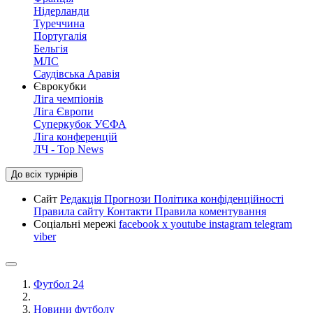
Нідерланди
Туреччина
Португалія
Бельгія
МЛС
Саудівська Аравія
Єврокубки
Ліга чемпіонів
Ліга Європи
Суперкубок УЄФА
Ліга конференцій
ЛЧ - Top News
До всіх турнірів
Сайт
Редакція
Прогнози
Політика конфіденційності
Правила сайту
Контакти
Правила коментування
Соціальні мережі
facebook
x
youtube
instagram
telegram
viber
Футбол 24
Новини футболу