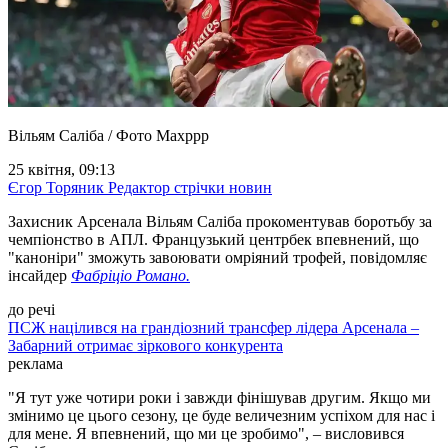
Вільям Саліба / Фото Maxppp
25 квітня, 09:13
Єгор Торяник
Редактор стрічки новин
Захисник Арсенала Вільям Саліба прокоментував боротьбу за
чемпіонство в АПЛ. Французький центрбек впевнений, що
"каноніри" зможуть завоювати омріяний трофей, повідомляє
інсайдер
Фабріціо Романо.
до речі
ПСЖ націлився на грандіозний трансфер лідера Арсенала –
Забарний отримає зіркового конкурента
реклама
"Я тут уже чотири роки і завжди фінішував другим. Якщо ми
змінимо це цього сезону, це буде величезним успіхом для нас і
для мене. Я впевнений, що ми це зробимо", – висловився