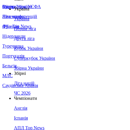
Збірна України
Італія
Суперкубок УЄФА
Україна
Німеччина
Ліга конференцій
Україна
Франція
ЛЧ - Top News
Перша ліга
Нідерланди
Друга ліга
Туреччина
Кубок України
Португалія
Суперкубок України
Бельгія
Збірна України
Збірні
МЛС
Ліга націй
Саудівська Аравія
ЧС 2026
Чемпіонати
Англія
Іспанія
АПЛ Top News