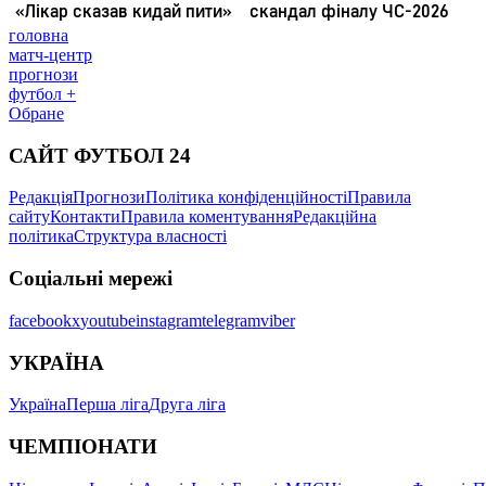
головна
матч-центр
прогнози
футбол +
Обране
САЙТ ФУТБОЛ 24
Редакція
Прогнози
Політика конфіденційності
Правила
сайту
Контакти
Правила коментування
Редакційна
політика
Структура власності
Соціальні мережі
facebook
x
youtube
instagram
telegram
viber
УКРАЇНА
Україна
Перша ліга
Друга ліга
ЧЕМПІОНАТИ