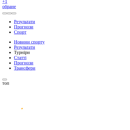
+
1
обране
Результати
Прогнози
Спорт
Новини спорту
Результати
Турніри
Статті
Прогнози
Трансфери
топ