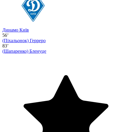
Динамо Київ
56’
(Піхальонок)
Герреро
83’
(Шапаренко)
Бленуце