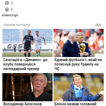
️😢
0
️🤬
0
коментарі