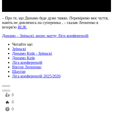
– Про те, що Динамо буде дуже тяжко. Перевіримо моє чуття,
навіть не дивлячись на суперника
, – сказав Леоненко в
інтерв'ю
BLIK
.
Динамо – Зріньскі: анонс матчу Ліги конференцій
Читайте ще
:
Зріньскі
Динамо Київ - Зріньскі
Динамо Київ
Ліга конференцій
Віктор Леоненко
Шахтар
Ліга конференцій 2025/2026
️👍
0
️🔥
0
️😄
0