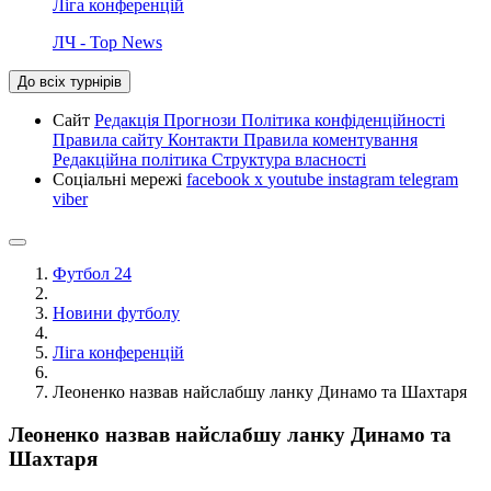
Ліга конференцій
ЛЧ - Top News
До всіх турнірів
Сайт
Редакція
Прогнози
Політика конфіденційності
Правила сайту
Контакти
Правила коментування
Редакційна політика
Структура власності
Соціальні мережі
facebook
x
youtube
instagram
telegram
viber
Футбол 24
Новини футболу
Ліга конференцій
Леоненко назвав найслабшу ланку Динамо та Шахтаря
Леоненко назвав найслабшу ланку Динамо та
Шахтаря