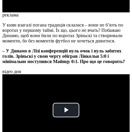
реклама
У киян взагалі погана традиція склалася – вони не б’ють по
воротах у першому таймі. Їх що, цього не вчать? Побажаю
Динамо, щоб вони били по воротах Зріньскі та створювали
моменти, бо без моментів футбол не хочеться дивитися.
– У Динамо в Лізі конференцій нуль очок і нуль забитих
голів. Зріньскі у свою чергу обіграв Лінкольн 5:0 і
мінімально поступився Майнцу 0:1. Про що це говорить?
відео дня
Play
Video