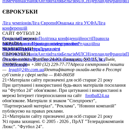
Німеччина
Іспанія
Англія
Італія
Бельгія
МЛС
Нідерланди
Франція
П
ЄВРОКУБКИ
Ліга чемпіонів
Ліга Європи
Юнацька ліга УЄФА
Ліга
конференцій
САЙТ ФУТБОЛ 24
Редакція
Соціальні мережі
Прогнози
Політика конфіденційності
Правила
сайту
facebook
УКРАЇНА
Контакти
x
youtube
Правила коментування
instagram
telegram
viber
Редакційна
політика
Україна
ЧЕМПІОНАТИ
Перша ліга
Структура власності
Друга ліга
Німеччина
ЄВРОКУБКИ
Іспанія
Англія
Італія
Бельгія
МЛС
Нідерланди
Франція
П
Ліга чемпіонів
Онлайн-медіа «Футбол 24»
Ліга Європи
Юнацька ліга УЄФА
пл. Галицька, буд. 15, м. Львів,
Ліга
конференцій
79008
Телефон +380 (32) 229-77-77
Адреса електронної пошти
—
legal@24tv.com.ua
Ідентифікатор онлайн-медіа в Реєстрі
суб’єктів у сфері медіа — R40-06058
21+
Матеріали сайту призначені для осіб старше 21 року
При цитуванні і використанні будь-яких матеріалів посилання
на "Футбол 24" обов'язкове. При цитуванні і використанні в
мережі Інтернет гіперпосилання на сайт
football24.ua
обов'язкове. Матеріали зі знаком "Спецпроект",
"Партнерський матеріал", "Реклама", "Новини компаній"
публікуємо на правах реклами.
21+
Матеріали сайту призначені для осіб старше 21 року
Усi права захищенi. © 2005 -
2026
, ПрАТ "Телерадіокомпанія
Люкс". "Футбол 24".