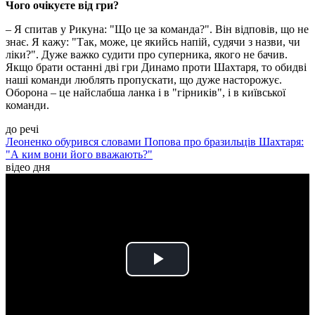
Чого очікуєте від гри?
– Я спитав у Рикуна: "Що це за команда?". Він відповів, що не
знає. Я кажу: "Так, може, це якийсь напій, судячи з назви, чи
ліки?". Дуже важко судити про суперника, якого не бачив.
Якщо брати останні дві гри Динамо проти Шахтаря, то обидві
наші команди люблять пропускати, що дуже насторожує.
Оборона – це найслабша ланка і в "гірників", і в київської
команди.
до речі
Леоненко обурився словами Попова про бразильців Шахтаря:
"А ким вони його вважають?"
відео дня
Play
Video