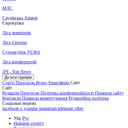
МЛС
Саудівська Аравія
Єврокубки
Ліга чемпіонів
Ліга Європи
Суперкубок УЄФА
Ліга конференцій
ЛЧ - Top News
До всіх турнірів
Статті
Прогнози
Відео
Трансфери
Сайт
Сайт
Редакція
Прогнози
Політика конфіденційності
Правила сайту
Контакти
Правила коментування
Редакційна політика
Соціальні мережі
facebook
x
youtube
instagram
telegram
viber
Укр
Рус
Новини спорту