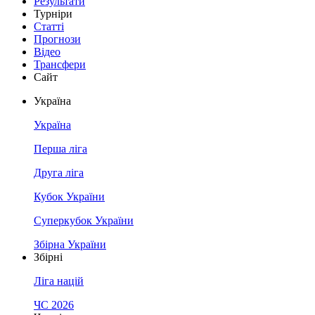
Результати
Турніри
Статті
Прогнози
Відео
Трансфери
Сайт
Україна
Україна
Перша ліга
Друга ліга
Кубок України
Суперкубок України
Збірна України
Збірні
Ліга націй
ЧС 2026