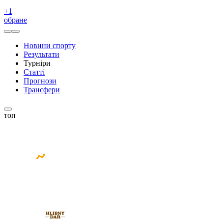
+
1
обране
Новини спорту
Результати
Турніри
Статті
Прогнози
Трансфери
топ