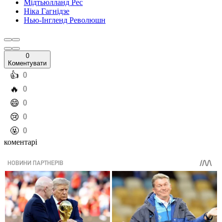
Мідтьюлланд Рес
Ніка Гагнідзе
Нью-Інгленд Революшн
0
Коментувати
️👍
0
️🔥
0
️😄
0
️😢
0
️🤬
0
коментарі