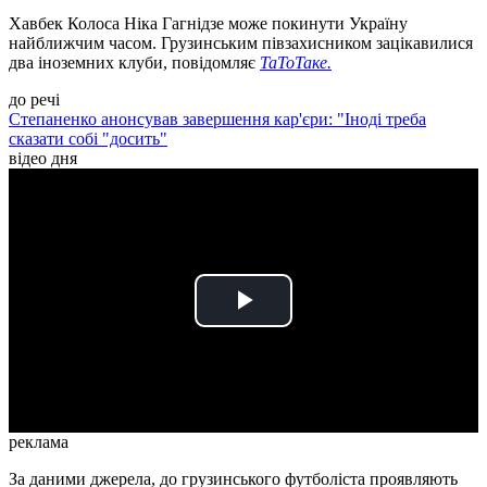
Хавбек Колоса Ніка Гагнідзе може покинути Україну
найближчим часом. Грузинським півзахисником зацікавилися
два іноземних клуби, повідомляє
ТаТоТаке.
до речі
Степаненко анонсував завершення кар'єри: "Іноді треба
сказати собі "досить"
відео дня
Play
Video
реклама
За даними джерела, до грузинського футболіста проявляють