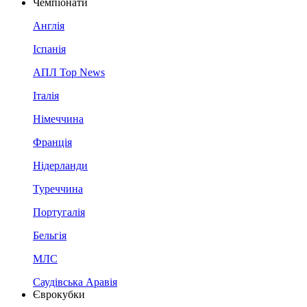
Чемпіонати
Англія
Іспанія
АПЛ Top News
Італія
Німеччина
Франція
Нідерланди
Туреччина
Португалія
Бельгія
МЛС
Саудівська Аравія
Єврокубки