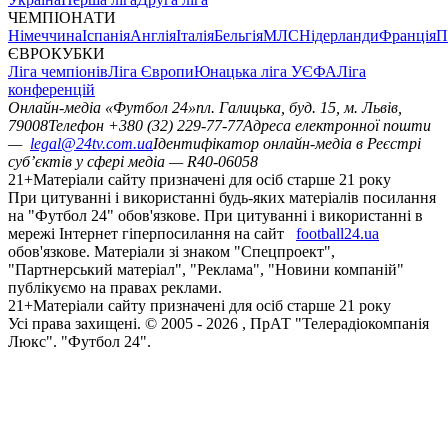
ЧЕМПІОНАТИ
Німеччина
Іспанія
Англія
Італія
Бельгія
МЛС
Нідерланди
Франція
П
ЄВРОКУБКИ
Ліга чемпіонів
Ліга Європи
Юнацька ліга УЄФА
Ліга
конференцій
Онлайн-медіа «Футбол 24»
пл. Галицька, буд. 15, м. Львів,
79008
Телефон +380 (32) 229-77-77
Адреса електронної пошти
—
legal@24tv.com.ua
Ідентифікатор онлайн-медіа в Реєстрі
суб’єктів у сфері медіа — R40-06058
21+
Матеріали сайту призначені для осіб старше 21 року
При цитуванні і використанні будь-яких матеріалів посилання
на "Футбол 24" обов'язкове. При цитуванні і використанні в
мережі Інтернет гіперпосилання на сайт
football24.ua
обов'язкове. Матеріали зі знаком "Спецпроект",
"Партнерський матеріал", "Реклама", "Новини компаній"
публікуємо на правах реклами.
21+
Матеріали сайту призначені для осіб старше 21 року
Усi права захищенi. © 2005 -
2026
, ПрАТ "Телерадіокомпанія
Люкс". "Футбол 24".