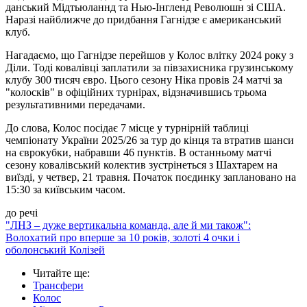
данський Мідтьюланнд та Нью-Інгленд Революшн зі США.
Наразі найближче до придбання Гагнідзе є американський
клуб.
Нагадаємо, що Гагнідзе перейшов у Колос влітку 2024 року з
Діли. Тоді ковалівці заплатили за півзахисника грузинському
клубу 300 тисяч євро. Цього сезону Ніка провів 24 матчі за
"колосків" в офіційних турнірах, відзначившись трьома
результативними передачами.
До слова, Колос посідає 7 місце у турнірній таблиці
чемпіонату України 2025/26 за тур до кінця та втратив шанси
на єврокубки, набравши 46 пунктів. В останньому матчі
сезону ковалівський колектив зустрінеться з Шахтарем на
виїзді, у четвер, 21 травня. Початок поєдинку заплановано на
15:30 за київським часом.
до речі
"ЛНЗ – дуже вертикальна команда, але й ми також":
Волохатий про вперше за 10 років, золоті 4 очки і
оболонський Колізей
Читайте ще
:
Трансфери
Колос