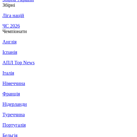
Збірні
Ліга націй
ЧС 2026
Чемпіонати
Англія
Іспанія
АПЛ Top News
Італія
Німеччина
Франція
Нідерланди
Туреччина
Португалія
Бельгія