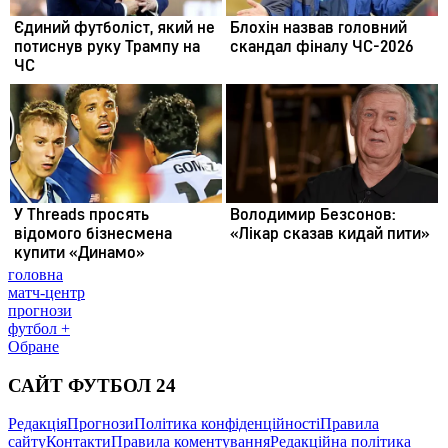
головна
матч-центр
прогнози
футбол +
Обране
САЙТ ФУТБОЛ 24
Редакція
Прогнози
Політика конфіденційності
Правила
сайту
Контакти
Правила коментування
Редакційна політика