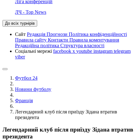
Ліга конференцій
ЛЧ - Top News
До всіх турнірів
Сайт
Редакція
Прогнози
Політика конфіденційності
Правила сайту
Контакти
Правила коментування
Редакційна політика
Структура власності
Соціальні мережі
facebook
x
youtube
instagram
telegram
viber
Футбол 24
Новини футболу
Франція
Легендарний клуб після приїзду Зідана втратив
президента
Легендарний клуб після приїзду Зідана втратив
президента