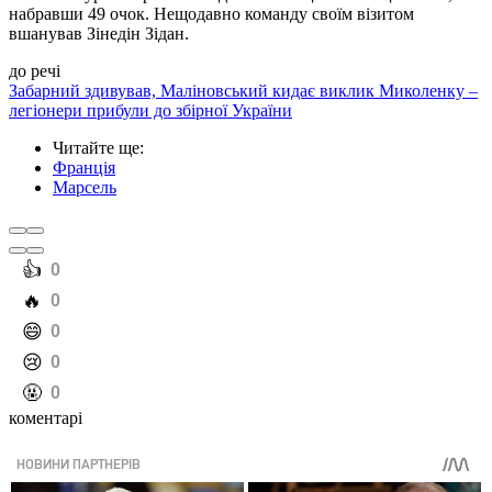
набравши 49 очок. Нещодавно команду своїм візитом
вшанував Зінедін Зідан.
до речі
Забарний здивував, Маліновський кидає виклик Миколенку –
легіонери прибули до збірної України
Читайте ще
:
Франція
Марсель
️👍
0
️🔥
0
️😄
0
️😢
0
️🤬
0
коментарі