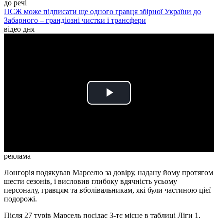
до речі
ПСЖ може підписати ще одного гравця збірної України до
Забарного – грандіозні чистки і трансфери
відео дня
Play
Video
реклама
Лонгорія подякував Марселю за довіру, надану йому протягом
шести сезонів, і висловив глибоку вдячність усьому
персоналу, гравцям та вболівальникам, які були частиною цієї
подорожі.
Після 27 турів Марсель посідає 3-тє місце в таблиці Ліги 1,