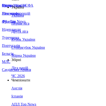
Збірна України
Італія
Суперкубок УЄФА
Україна
Німеччина
Ліга конференцій
Україна
Франція
ЛЧ - Top News
Перша ліга
Нідерланди
Друга ліга
Туреччина
Кубок України
Португалія
Суперкубок України
Бельгія
Збірна України
Збірні
МЛС
Ліга націй
Саудівська Аравія
ЧС 2026
Чемпіонати
Англія
Іспанія
АПЛ Top News