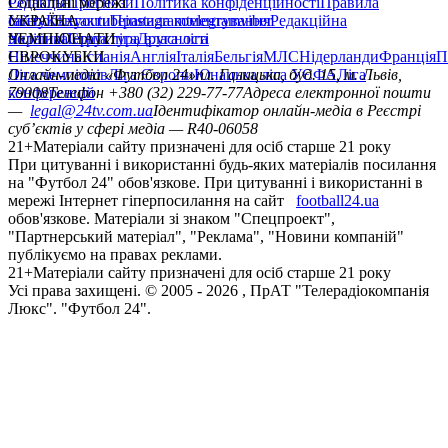
Редакція
Соціальні мережі
Прогнози
Політика конфіденційності
Правила
сайту
facebook
УКРАЇНА
Контакти
x
youtube
Правила коментування
instagram
telegram
viber
Редакційна
політика
Україна
ЧЕМПІОНАТИ
Перша ліга
Структура власності
Друга ліга
Німеччина
ЄВРОКУБКИ
Іспанія
Англія
Італія
Бельгія
МЛС
Нідерланди
Франція
П
Ліга чемпіонів
Онлайн-медіа «Футбол 24»
Ліга Європи
Юнацька ліга УЄФА
пл. Галицька, буд. 15, м. Львів,
Ліга
конференцій
79008
Телефон +380 (32) 229-77-77
Адреса електронної пошти
—
legal@24tv.com.ua
Ідентифікатор онлайн-медіа в Реєстрі
суб’єктів у сфері медіа — R40-06058
21+
Матеріали сайту призначені для осіб старше 21 року
При цитуванні і використанні будь-яких матеріалів посилання
на "Футбол 24" обов'язкове. При цитуванні і використанні в
мережі Інтернет гіперпосилання на сайт
football24.ua
обов'язкове. Матеріали зі знаком "Спецпроект",
"Партнерський матеріал", "Реклама", "Новини компаній"
публікуємо на правах реклами.
21+
Матеріали сайту призначені для осіб старше 21 року
Усi права захищенi. © 2005 -
2026
, ПрАТ "Телерадіокомпанія
Люкс". "Футбол 24".