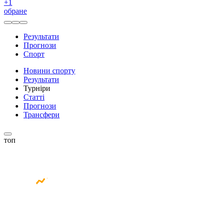
+
1
обране
Результати
Прогнози
Спорт
Новини спорту
Результати
Турніри
Статті
Прогнози
Трансфери
топ