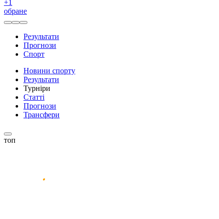
+
1
обране
Результати
Прогнози
Спорт
Новини спорту
Результати
Турніри
Статті
Прогнози
Трансфери
топ