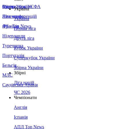
Збірна України
Італія
Суперкубок УЄФА
Україна
Німеччина
Ліга конференцій
Україна
Франція
ЛЧ - Top News
Перша ліга
Нідерланди
Друга ліга
Туреччина
Кубок України
Португалія
Суперкубок України
Бельгія
Збірна України
Збірні
МЛС
Ліга націй
Саудівська Аравія
ЧС 2026
Чемпіонати
Англія
Іспанія
АПЛ Top News