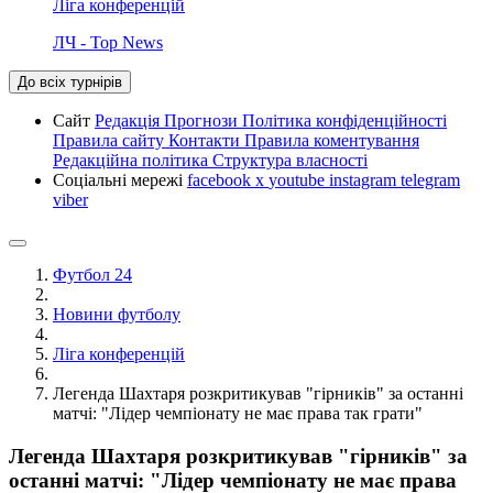
Ліга конференцій
ЛЧ - Top News
До всіх турнірів
Сайт
Редакція
Прогнози
Політика конфіденційності
Правила сайту
Контакти
Правила коментування
Редакційна політика
Структура власності
Соціальні мережі
facebook
x
youtube
instagram
telegram
viber
Футбол 24
Новини футболу
Ліга конференцій
Легенда Шахтаря розкритикував "гірників" за останні
матчі: "Лідер чемпіонату не має права так грати"
Легенда Шахтаря розкритикував "гірників" за
останні матчі: "Лідер чемпіонату не має права