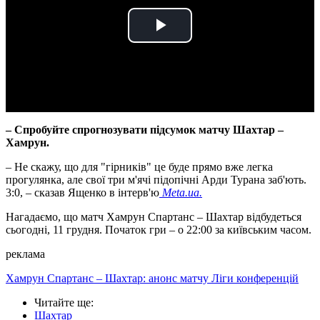
Play
Video
– Спробуйте спрогнозувати підсумок матчу Шахтар –
Хамрун.
– Не скажу, що для "гірників" це буде прямо вже легка
прогулянка, але свої три м'ячі підопічні Арди Турана заб'ють.
3:0, – сказав Ященко в інтерв'ю
Meta.ua.
Нагадаємо, що матч Хамрун Спартанс – Шахтар відбудеться
сьогодні, 11 грудня. Початок гри – о 22:00 за київським часом.
реклама
Хамрун Спартанс – Шахтар: анонс матчу Ліги конференцій
Читайте ще
:
Шахтар