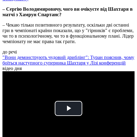
– Сергію Володимировичу, чого ви очікуєте від Шахтаря в
матчі з Хамрун Спартанс?
– Чекаю тільки позитивного результату, оскільки дві останні
гри в чемпіонаті країни показали, що у "гірників" є проблеми,
чи то в психологічному, чи то в функціональному плані. Лідер
чемпіонату не має права так грати.
до речі
"Вони демонструють чудовий дриблінг": Туран пояснив, чому
боїться наступного суперника Шахтаря у Лізі конференцій
відео дня
Play
Video