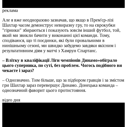
реклама
Але я вже неодноразово зазначав, що якщо в Прем'єр-лізі
Шахтар часом демонструє невиразну гру, то на єврокубки
"гірники" збираються і показують зовсім інший футбол, той,
який ми звикли бачити у виконанні цієї команди. Тому,
сподіваюся, що ті поєдинки, які були провальними в
нинішньому сезоні, ми швидко забудемо завдяки якісним і
результативним діям у матчі з Хамрун Спартанс.
– Влітку в кваліфікації Ліги чемпіонів Динамо»обіграло
цього суперника, по суті, без проблем. Чогось подібного ви
чекаєте і зараз?
– Однозначно. Тим більше, що за підбором гравців і за змістом
гри Шахтар зараз перевершує Динамо. Донецька команда –
однозначний фаворит цього протистояння.
відео дня