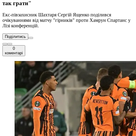
так грати"
Екс-півзахисник Шахтаря Сергій Ященко поділився
очікуваннями від матчу "гірників" проти Хамрун Спартанс у
Лізі конференцій.
Поділитись
0
коментарі