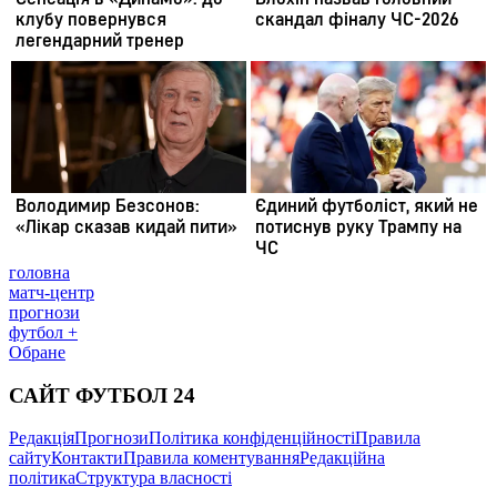
головна
матч-центр
прогнози
футбол +
Обране
САЙТ ФУТБОЛ 24
Редакція
Прогнози
Політика конфіденційності
Правила
сайту
Контакти
Правила коментування
Редакційна
політика
Структура власності