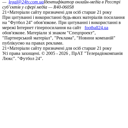
—
legal@24tv.com.ua
Ідентифікатор онлайн-медіа в Реєстрі
суб’єктів у сфері медіа — R40-06058
21+
Матеріали сайту призначені для осіб старше 21 року
При цитуванні і використанні будь-яких матеріалів посилання
на "Футбол 24" обов'язкове. При цитуванні і використанні в
мережі Інтернет гіперпосилання на сайт
football24.ua
обов'язкове. Матеріали зі знаком "Спецпроект",
"Партнерський матеріал", "Реклама", "Новини компаній"
публікуємо на правах реклами.
21+
Матеріали сайту призначені для осіб старше 21 року
Усi права захищенi. © 2005 -
2026
, ПрАТ "Телерадіокомпанія
Люкс". "Футбол 24".