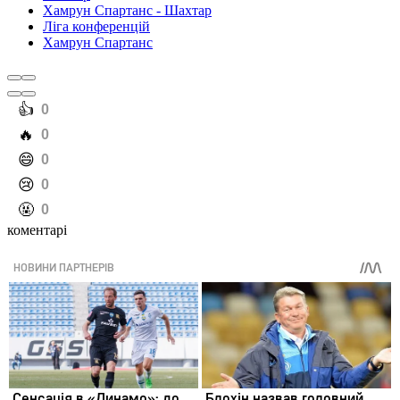
Хамрун Спартанс - Шахтар
Ліга конференцій
Хамрун Спартанс
️👍
0
️🔥
0
️😄
0
️😢
0
️🤬
0
коментарі