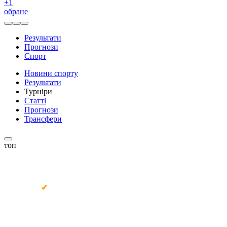
+
1
обране
Результати
Прогнози
Спорт
Новини спорту
Результати
Турніри
Статті
Прогнози
Трансфери
топ