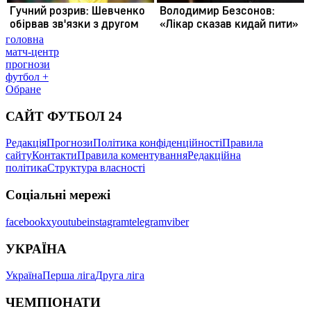
головна
матч-центр
прогнози
футбол +
Обране
САЙТ ФУТБОЛ 24
Редакція
Прогнози
Політика конфіденційності
Правила
сайту
Контакти
Правила коментування
Редакційна
політика
Структура власності
Соціальні мережі
facebook
x
youtube
instagram
telegram
viber
УКРАЇНА
Україна
Перша ліга
Друга ліга
ЧЕМПІОНАТИ