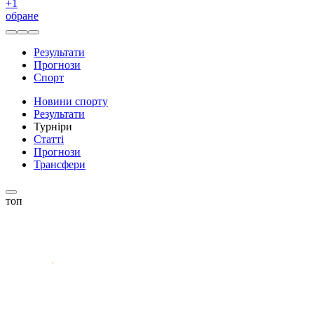
+
1
обране
Результати
Прогнози
Спорт
Новини спорту
Результати
Турніри
Статті
Прогнози
Трансфери
топ