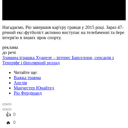
Video
Нагадаємо, Ріо завершив кар'єру гравця у 2015 році. Зараз 47-
річний екс-футболіст активно виступає на телебаченні та бере
інтерв'ю в інших зірок спорту.
реклама
до речі
Зламана іграшка Хуанеле – інтерес Барселони, сенсація з
Тенеріфе і біполярний розлад
Читайте ще
:
Важка травма
Англія
Манчестер Юнайтед
Ріо Фердінанд
️👍
0
️🔥
0