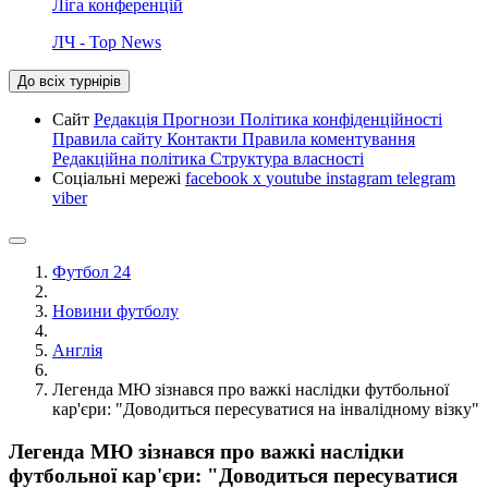
Ліга конференцій
ЛЧ - Top News
До всіх турнірів
Сайт
Редакція
Прогнози
Політика конфіденційності
Правила сайту
Контакти
Правила коментування
Редакційна політика
Структура власності
Соціальні мережі
facebook
x
youtube
instagram
telegram
viber
Футбол 24
Новини футболу
Англія
Легенда МЮ зізнався про важкі наслідки футбольної
кар'єри: "Доводиться пересуватися на інвалідному візку"
Легенда МЮ зізнався про важкі наслідки
футбольної кар'єри: "Доводиться пересуватися