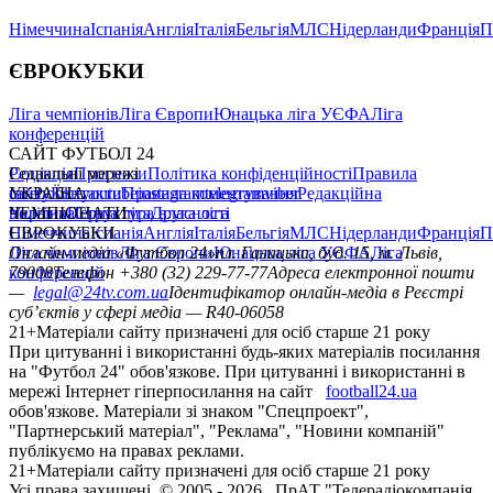
Німеччина
Іспанія
Англія
Італія
Бельгія
МЛС
Нідерланди
Франція
П
ЄВРОКУБКИ
Ліга чемпіонів
Ліга Європи
Юнацька ліга УЄФА
Ліга
конференцій
САЙТ ФУТБОЛ 24
Редакція
Соціальні мережі
Прогнози
Політика конфіденційності
Правила
сайту
facebook
УКРАЇНА
Контакти
x
youtube
Правила коментування
instagram
telegram
viber
Редакційна
політика
Україна
ЧЕМПІОНАТИ
Перша ліга
Структура власності
Друга ліга
Німеччина
ЄВРОКУБКИ
Іспанія
Англія
Італія
Бельгія
МЛС
Нідерланди
Франція
П
Ліга чемпіонів
Онлайн-медіа «Футбол 24»
Ліга Європи
Юнацька ліга УЄФА
пл. Галицька, буд. 15, м. Львів,
Ліга
конференцій
79008
Телефон +380 (32) 229-77-77
Адреса електронної пошти
—
legal@24tv.com.ua
Ідентифікатор онлайн-медіа в Реєстрі
суб’єктів у сфері медіа — R40-06058
21+
Матеріали сайту призначені для осіб старше 21 року
При цитуванні і використанні будь-яких матеріалів посилання
на "Футбол 24" обов'язкове. При цитуванні і використанні в
мережі Інтернет гіперпосилання на сайт
football24.ua
обов'язкове. Матеріали зі знаком "Спецпроект",
"Партнерський матеріал", "Реклама", "Новини компаній"
публікуємо на правах реклами.
21+
Матеріали сайту призначені для осіб старше 21 року
Усi права захищенi. © 2005 -
2026
, ПрАТ "Телерадіокомпанія