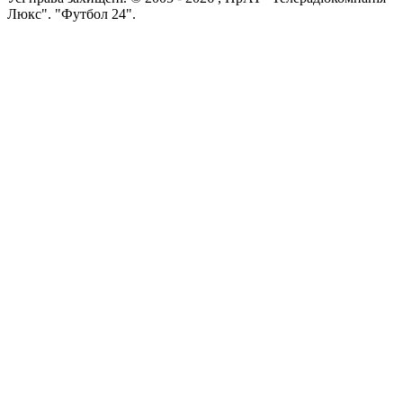
Люкс". "Футбол 24".