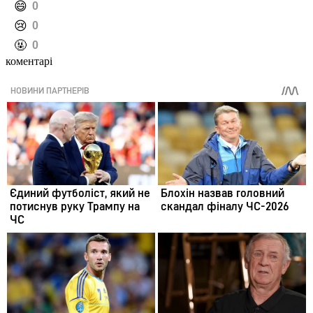
️😄
0
️😢
0
️🤬
0
коментарі