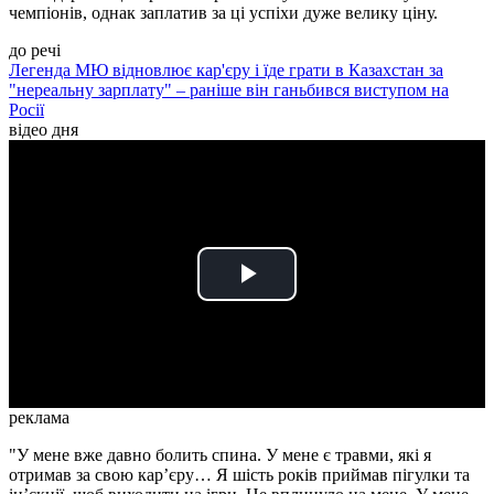
чемпіонів, однак заплатив за ці успіхи дуже велику ціну.
до речі
Легенда МЮ відновлює кар'єру і їде грати в Казахстан за
"нереальну зарплату" – раніше він ганьбився виступом на
Росії
відео дня
Play
Video
реклама
"У мене вже давно болить спина. У мене є травми, які я
отримав за свою кар’єру… Я шість років приймав пігулки та