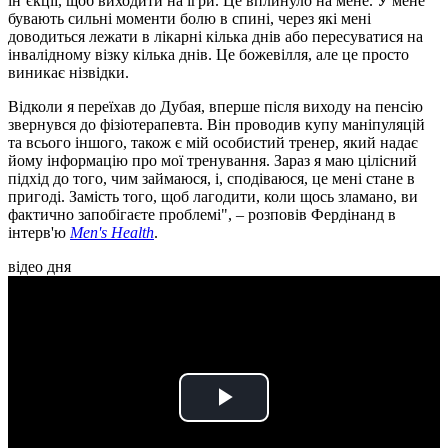
ін’єкції, щоб виходити на ігри. Це вплинуло на мене. У мене
бувають сильні моменти болю в спині, через які мені
доводиться лежати в лікарні кілька днів або пересуватися на
інвалідному візку кілька днів. Це божевілля, але це просто
виникає нізвідки.
Відколи я переїхав до Дубая, вперше після виходу на пенсію
звернувся до фізіотерапевта. Він проводив купу маніпуляцій
та всього іншого, також є мій особистий тренер, який надає
йому інформацію про мої тренування. Зараз я маю цілісний
підхід до того, чим займаюся, і, сподіваюся, це мені стане в
пригоді. Замість того, щоб лагодити, коли щось зламано, ви
фактично запобігаєте проблемі", – розповів Фердінанд в
інтерв'ю
Men's Health
.
відео дня
Play