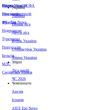
Збірна України
Італія
Суперкубок УЄФА
Україна
Німеччина
Ліга конференцій
Україна
Франція
ЛЧ - Top News
Перша ліга
Нідерланди
Друга ліга
Туреччина
Кубок України
Португалія
Суперкубок України
Бельгія
Збірна України
Збірні
МЛС
Ліга націй
Саудівська Аравія
ЧС 2026
Чемпіонати
Англія
Іспанія
АПЛ Top News