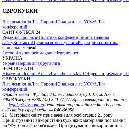
ЄВРОКУБКИ
Ліга чемпіонів
Ліга Європи
Юнацька ліга УЄФА
Ліга
конференцій
САЙТ ФУТБОЛ 24
Редакція
Прогнози
Політика конфіденційності
Правила
сайту
Контакти
Правила коментування
Редакційна політика
Соціальні мережі
facebook
x
youtube
instagram
telegram
viber
УКРАЇНА
Україна
Перша ліга
Друга ліга
ЧЕМПІОНАТИ
Німеччина
Іспанія
Англія
Італія
Бельгія
МЛС
Нідерланди
Франція
П
ЄВРОКУБКИ
Ліга чемпіонів
Ліга Європи
Юнацька ліга УЄФА
Ліга
конференцій
Онлайн-медіа «Футбол 24»
пл. Галицька, буд. 15, м. Львів,
79008
Телефон +380 (32) 229-77-77
Адреса електронної пошти
—
legal@24tv.com.ua
Ідентифікатор онлайн-медіа в Реєстрі
суб’єктів у сфері медіа — R40-06058
21+
Матеріали сайту призначені для осіб старше 21 року
При цитуванні і використанні будь-яких матеріалів посилання
на "Футбол 24" обов'язкове. При цитуванні і використанні в