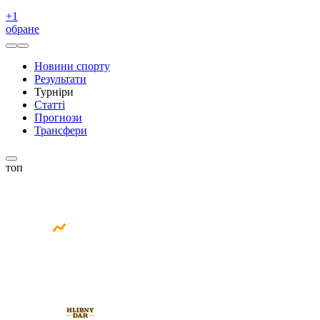
+
1
обране
Новини спорту
Результати
Турніри
Статті
Прогнози
Трансфери
топ