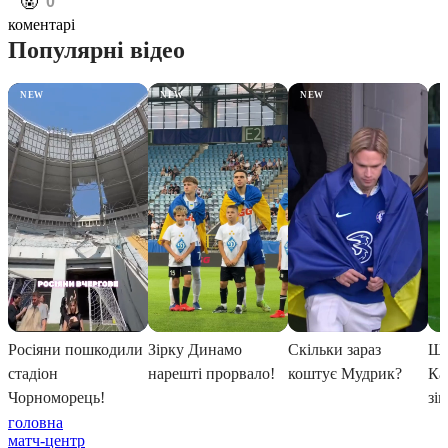
️🤬
0
коментарі
головна
матч-центр