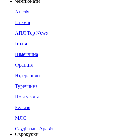
Чемпіонати
Англія
Іспанія
АПЛ Top News
Італія
Німеччина
Франція
Нідерланди
Туреччина
Португалія
Бельгія
МЛС
Саудівська Аравія
Єврокубки