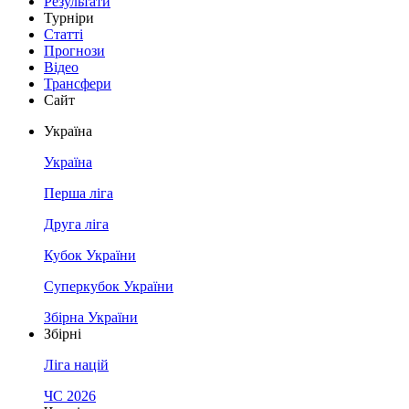
Результати
Турніри
Статті
Прогнози
Відео
Трансфери
Сайт
Україна
Україна
Перша ліга
Друга ліга
Кубок України
Суперкубок України
Збірна України
Збірні
Ліга націй
ЧС 2026