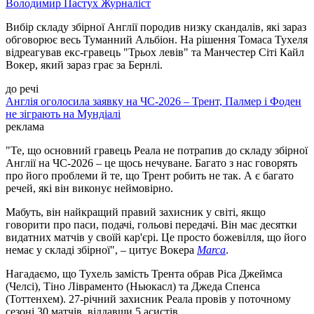
Володимир Пастух
Журналіст
Вибір складу збірної Англії породив низку скандалів, які зараз
обговорює весь Туманний Альбіон. На рішення Томаса Тухеля
відреагував екс-гравець "Трьох левів" та Манчестер Сіті Кайл
Вокер, який зараз грає за Бернлі.
до речі
Англія оголосила заявку на ЧС-2026 – Трент, Палмер і Фоден
не зіграють на Мундіалі
реклама
"Те, що основний гравець Реала не потрапив до складу збірної
Англії на ЧС-2026 – це щось нечуване. Багато з нас говорять
про його проблеми й те, що Трент робить не так. А є багато
речей, які він виконує неймовірно.
Мабуть, він найкращий правий захисник у світі, якщо
говорити про паси, подачі, гольові передачі. Він має десятки
видатних матчів у своїй кар'єрі. Це просто божевілля, що його
немає у складі збірної", – цитує Вокера
Marca
.
Нагадаємо, що Тухель замість Трента обрав Ріса Джеймса
(Челсі), Тіно Лівраменто (Ньюкасл) та Джеда Спенса
(Тоттенхем). 27-річний захисник Реала провів у поточному
сезоні 30 матчів, віддавши 5 асистів.