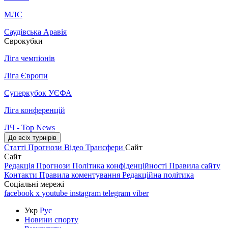
МЛС
Саудівська Аравія
Єврокубки
Ліга чемпіонів
Ліга Європи
Суперкубок УЄФА
Ліга конференцій
ЛЧ - Top News
До всіх турнірів
Статті
Прогнози
Відео
Трансфери
Сайт
Сайт
Редакція
Прогнози
Політика конфіденційності
Правила сайту
Контакти
Правила коментування
Редакційна політика
Соціальні мережі
facebook
x
youtube
instagram
telegram
viber
Укр
Рус
Новини спорту