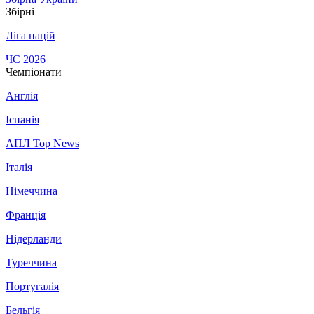
Збірні
Ліга націй
ЧС 2026
Чемпіонати
Англія
Іспанія
АПЛ Top News
Італія
Німеччина
Франція
Нідерланди
Туреччина
Португалія
Бельгія