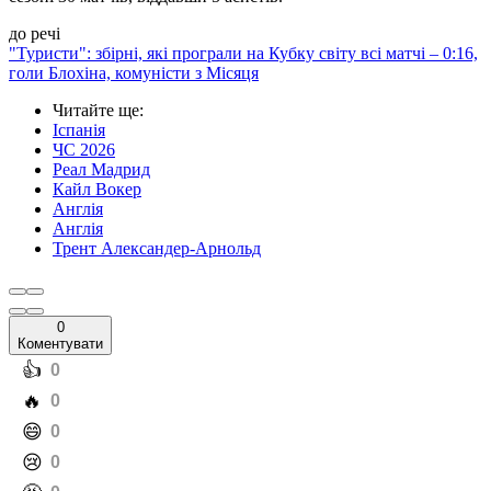
до речі
"Туристи": збірні, які програли на Кубку світу всі матчі – 0:16,
голи Блохіна, комуністи з Місяця
Читайте ще
:
Іспанія
ЧС 2026
Реал Мадрид
Кайл Вокер
Англія
Англія
Трент Александер-Арнольд
0
Коментувати
️👍
0
️🔥
0
️😄
0
️😢
0