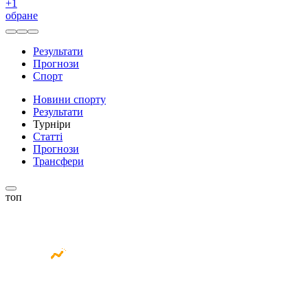
+
1
обране
Результати
Прогнози
Спорт
Новини спорту
Результати
Турніри
Статті
Прогнози
Трансфери
топ