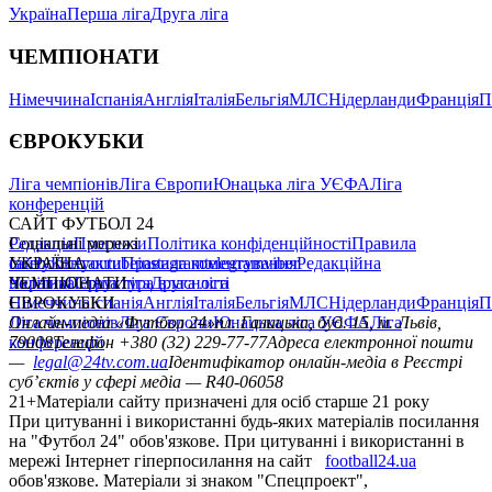
Україна
Перша ліга
Друга ліга
ЧЕМПІОНАТИ
Німеччина
Іспанія
Англія
Італія
Бельгія
МЛС
Нідерланди
Франція
П
ЄВРОКУБКИ
Ліга чемпіонів
Ліга Європи
Юнацька ліга УЄФА
Ліга
конференцій
САЙТ ФУТБОЛ 24
Редакція
Соціальні мережі
Прогнози
Політика конфіденційності
Правила
сайту
facebook
УКРАЇНА
Контакти
x
youtube
Правила коментування
instagram
telegram
viber
Редакційна
політика
Україна
ЧЕМПІОНАТИ
Перша ліга
Структура власності
Друга ліга
Німеччина
ЄВРОКУБКИ
Іспанія
Англія
Італія
Бельгія
МЛС
Нідерланди
Франція
П
Ліга чемпіонів
Онлайн-медіа «Футбол 24»
Ліга Європи
Юнацька ліга УЄФА
пл. Галицька, буд. 15, м. Львів,
Ліга
конференцій
79008
Телефон +380 (32) 229-77-77
Адреса електронної пошти
—
legal@24tv.com.ua
Ідентифікатор онлайн-медіа в Реєстрі
суб’єктів у сфері медіа — R40-06058
21+
Матеріали сайту призначені для осіб старше 21 року
При цитуванні і використанні будь-яких матеріалів посилання
на "Футбол 24" обов'язкове. При цитуванні і використанні в
мережі Інтернет гіперпосилання на сайт
football24.ua
обов'язкове. Матеріали зі знаком "Спецпроект",