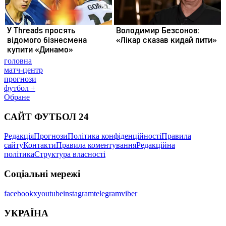
головна
матч-центр
прогнози
футбол +
Обране
САЙТ ФУТБОЛ 24
Редакція
Прогнози
Політика конфіденційності
Правила
сайту
Контакти
Правила коментування
Редакційна
політика
Структура власності
Соціальні мережі
facebook
x
youtube
instagram
telegram
viber
УКРАЇНА