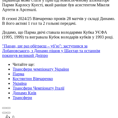
українець може стати у пригоді новоспеченому алленаторе
Парми Карлосу Куесті, який раніше був асистентом Мікеля
Артети в Арсеналі.
В сезоні 2024/25 Вівчаренко провів 28 матчів у складі Динамо.
В його активі 1 гол та 2 гольові передачі.
Додамо, що Парма двічі ставала володарями Кубка УЄФА
(1995, 1999) та вигравала Кубок володарів кубків у 1993 році.
"Пацан, ще раз обіграєш – уб’ю": заступився за
Лобановського, з Динамо пішов у Шахтар та останнім
покинув великий Дніпро
Читайте ще
:
Трансфери чемпіонату України
Парма
Костянтин Вівчаренко
Україна
Трансфери Чемпіонату Італії
Динамо Київ
Трансфери
️👍
0