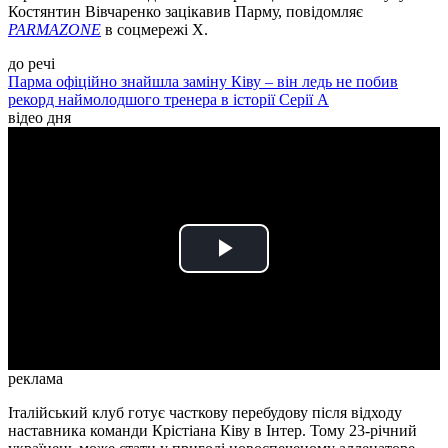
Костянтин Вівчаренко зацікавив Парму, повідомляє
PARMAZONE
в соцмережі X.
до речі
Парма офіційно знайшла заміну Ківу – він ледь не побив
рекорд наймолодшого тренера в історії Серії А
відео дня
Play
Video
реклама
Італійський клуб готує часткову перебудову після відходу
наставника команди Крістіана Ківу в Інтер. Тому 23-річний