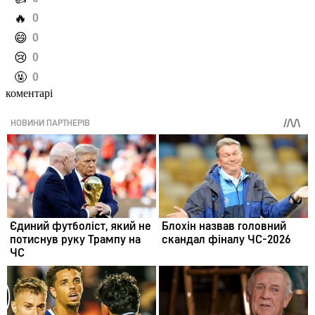
️🔥
0
️😄
0
️😢
0
️🤬
0
коментарі