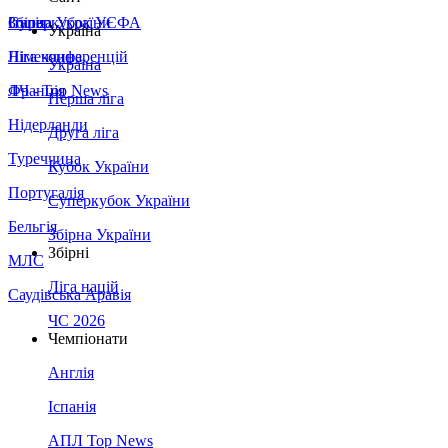
Збірна України
Італія
Суперкубок УЄФА
Україна
Німеччина
Ліга конференцій
Україна
Франція
ЛЧ - Top News
Перша ліга
Нідерланди
Друга ліга
Туреччина
Кубок України
Португалія
Суперкубок України
Бельгія
Збірна України
Збірні
МЛС
Ліга націй
Саудівська Аравія
ЧС 2026
Чемпіонати
Англія
Іспанія
АПЛ Top News