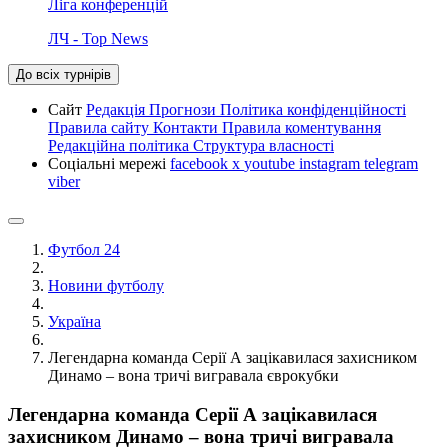
Ліга конференцій
ЛЧ - Top News
До всіх турнірів
Сайт
Редакція
Прогнози
Політика конфіденційності
Правила сайту
Контакти
Правила коментування
Редакційна політика
Структура власності
Соціальні мережі
facebook
x
youtube
instagram
telegram
viber
Футбол 24
Новини футболу
Україна
Легендарна команда Серії А зацікавилася захисником
Динамо – вона тричі вигравала єврокубки
Легендарна команда Серії А зацікавилася
захисником Динамо – вона тричі вигравала