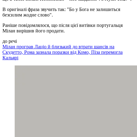
В оригіналі фраза звучить так: "Бо у Бога не залишиться
безсилим жодне слово".
Раніше повідомлялося, що після цієї витівки португальця
Мілан вирішив його продати.
до речі
Мілан програв Лаціо й близький до втрати шансів на
Скудетто, Рома зазнала поразки від Комо, Піза перемогла
Кальярі