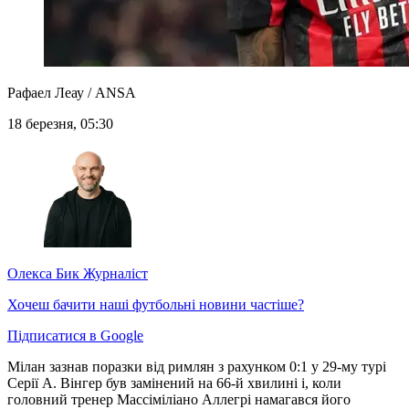
Рафаел Леау / ANSA
18 березня, 05:30
Олекса Бик
Журналіст
Хочеш бачити наші футбольні новини частіше?
Підписатися в Google
Мілан зазнав поразки від римлян з рахунком 0:1 у 29-му турі
Серії А. Вінгер був замінений на 66-й хвилині і, коли
головний тренер Массіміліано Аллегрі намагався його