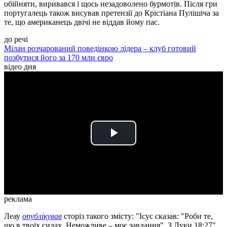
обійняти, виривався і щось незадоволено бурмотів. Після гри
португалець також висував претензії до Крістіана Пулішіча за
те, що американець двічі не віддав йому пас.
до речі
Мілан розчарований поведінкою лідера – клуб готовий
позбутися його за 170 млн євро
відео дня
Play
Video
реклама
Леау
опублікував
сторіз такого змісту: "Ісус сказав: "Роби те,
що в твоїх силах. Неможливе – моє завдання". З Луки 18:27".