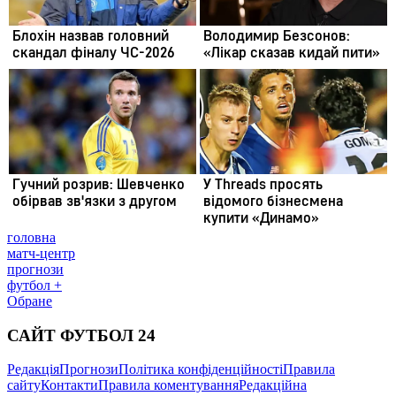
головна
матч-центр
прогнози
футбол +
Обране
САЙТ ФУТБОЛ 24
Редакція
Прогнози
Політика конфіденційності
Правила
сайту
Контакти
Правила коментування
Редакційна