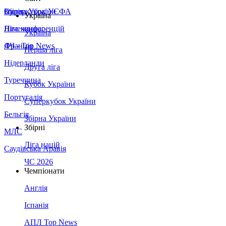
Збірна України
Італія
Суперкубок УЄФА
Україна
Німеччина
Ліга конференцій
Україна
Франція
ЛЧ - Top News
Перша ліга
Нідерланди
Друга ліга
Туреччина
Кубок України
Португалія
Суперкубок України
Бельгія
Збірна України
Збірні
МЛС
Ліга націй
Саудівська Аравія
ЧС 2026
Чемпіонати
Англія
Іспанія
АПЛ Top News