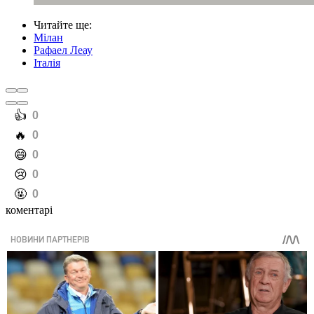
Читайте ще
:
Мілан
Рафаел Леау
Італія
️👍
0
️🔥
0
️😄
0
️😢
0
️🤬
0
коментарі