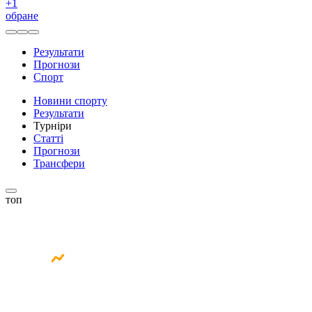
+
1
обране
Результати
Прогнози
Спорт
Новини спорту
Результати
Турніри
Статті
Прогнози
Трансфери
топ