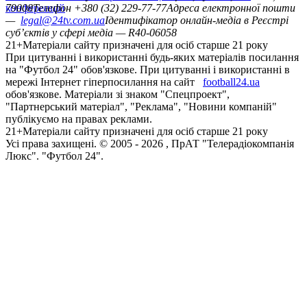
конференцій
79008
Телефон +380 (32) 229-77-77
Адреса електронної пошти
—
legal@24tv.com.ua
Ідентифікатор онлайн-медіа в Реєстрі
суб’єктів у сфері медіа — R40-06058
21+
Матеріали сайту призначені для осіб старше 21 року
При цитуванні і використанні будь-яких матеріалів посилання
на "Футбол 24" обов'язкове. При цитуванні і використанні в
мережі Інтернет гіперпосилання на сайт
football24.ua
обов'язкове. Матеріали зі знаком "Спецпроект",
"Партнерський матеріал", "Реклама", "Новини компаній"
публікуємо на правах реклами.
21+
Матеріали сайту призначені для осіб старше 21 року
Усi права захищенi. © 2005 -
2026
, ПрАТ "Телерадіокомпанія
Люкс". "Футбол 24".