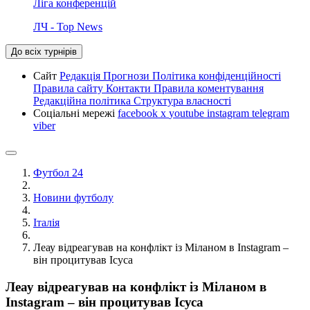
Ліга конференцій
ЛЧ - Top News
До всіх турнірів
Сайт
Редакція
Прогнози
Політика конфіденційності
Правила сайту
Контакти
Правила коментування
Редакційна політика
Структура власності
Соціальні мережі
facebook
x
youtube
instagram
telegram
viber
Футбол 24
Новини футболу
Італія
Леау відреагував на конфлікт із Міланом в Instagram –
він процитував Ісуса
Леау відреагував на конфлікт із Міланом в
Instagram – він процитував Ісуса