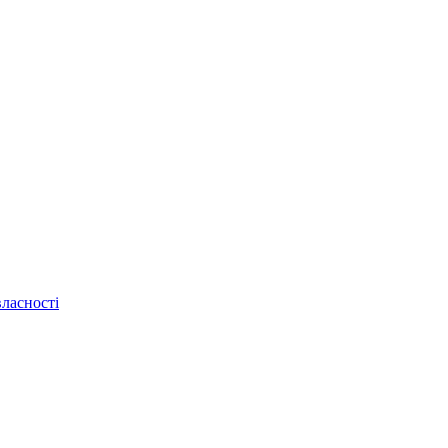
ласності