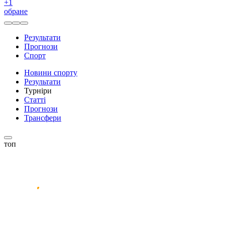
+
1
обране
Результати
Прогнози
Спорт
Новини спорту
Результати
Турніри
Статті
Прогнози
Трансфери
топ