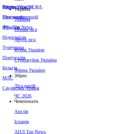
Збірна України
Італія
Суперкубок УЄФА
Україна
Німеччина
Ліга конференцій
Україна
Франція
ЛЧ - Top News
Перша ліга
Нідерланди
Друга ліга
Туреччина
Кубок України
Португалія
Суперкубок України
Бельгія
Збірна України
Збірні
МЛС
Ліга націй
Саудівська Аравія
ЧС 2026
Чемпіонати
Англія
Іспанія
АПЛ Top News