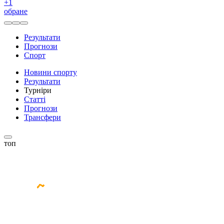
+
1
обране
Результати
Прогнози
Спорт
Новини спорту
Результати
Турніри
Статті
Прогнози
Трансфери
топ