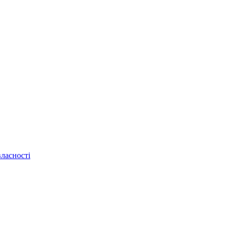
ласності