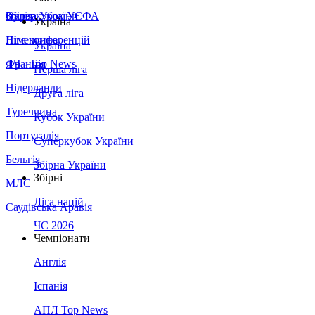
Збірна України
Італія
Суперкубок УЄФА
Україна
Німеччина
Ліга конференцій
Україна
Франція
ЛЧ - Top News
Перша ліга
Нідерланди
Друга ліга
Туреччина
Кубок України
Португалія
Суперкубок України
Бельгія
Збірна України
Збірні
МЛС
Ліга націй
Саудівська Аравія
ЧС 2026
Чемпіонати
Англія
Іспанія
АПЛ Top News