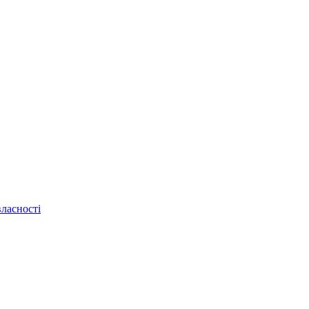
ласності