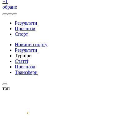
+
1
обране
Результати
Прогнози
Спорт
Новини спорту
Результати
Турніри
Статті
Прогнози
Трансфери
топ