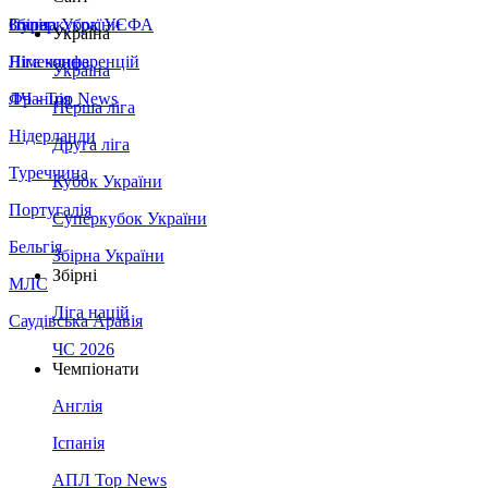
Збірна України
Італія
Суперкубок УЄФА
Україна
Німеччина
Ліга конференцій
Україна
Франція
ЛЧ - Top News
Перша ліга
Нідерланди
Друга ліга
Туреччина
Кубок України
Португалія
Суперкубок України
Бельгія
Збірна України
Збірні
МЛС
Ліга націй
Саудівська Аравія
ЧС 2026
Чемпіонати
Англія
Іспанія
АПЛ Top News