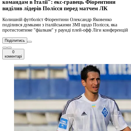
командам в Італії": екс-гравець Фіорентини
виділив лідерів Полісся перед матчем ЛК
Колишній футболіст Фіорентини Олександр Яковенко
поділився думками з італійськими ЗМІ щодо Полісся, яка
протистоятиме "фіалкам" у раунді плей-офф Ліги конференцій
Поділитись
0
коментарі