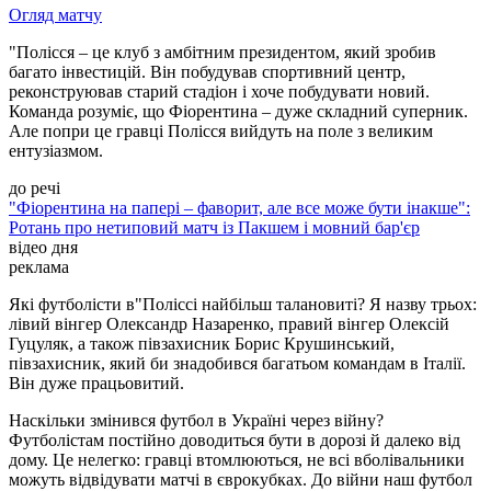
Огляд матчу
"Полісся – це клуб з амбітним президентом, який зробив
багато інвестицій. Він побудував спортивний центр,
реконструював старий стадіон і хоче побудувати новий.
Команда розуміє, що Фіорентина – дуже складний суперник.
Але попри це гравці Полісся вийдуть на поле з великим
ентузіазмом.
до речі
"Фіорентина на папері – фаворит, але все може бути інакше":
Ротань про нетиповий матч із Пакшем і мовний бар'єр
відео дня
реклама
Які футболісти в"Поліссі найбільш талановиті? Я назву трьох:
лівий вінгер Олександр Назаренко, правий вінгер Олексій
Гуцуляк, а також півзахисник Борис Крушинський,
півзахисник, який би знадобився багатьом командам в Італії.
Він дуже працьовитий.
Наскільки змінився футбол в Україні через війну?
Футболістам постійно доводиться бути в дорозі й далеко від
дому. Це нелегко: гравці втомлюються, не всі вболівальники
можуть відвідувати матчі в єврокубках. До війни наш футбол