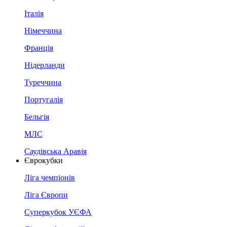
Італія
Німеччина
Франція
Нідерланди
Туреччина
Португалія
Бельгія
МЛС
Саудівська Аравія
Єврокубки
Ліга чемпіонів
Ліга Європи
Суперкубок УЄФА