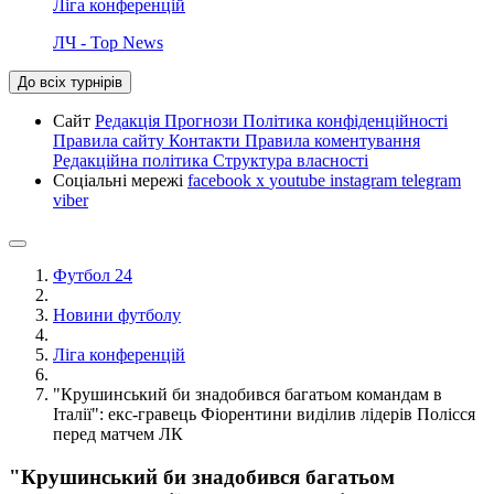
Ліга конференцій
ЛЧ - Top News
До всіх турнірів
Сайт
Редакція
Прогнози
Політика конфіденційності
Правила сайту
Контакти
Правила коментування
Редакційна політика
Структура власності
Соціальні мережі
facebook
x
youtube
instagram
telegram
viber
Футбол 24
Новини футболу
Ліга конференцій
"Крушинський би знадобився багатьом командам в
Італії": екс-гравець Фіорентини виділив лідерів Полісся
перед матчем ЛК
"Крушинський би знадобився багатьом