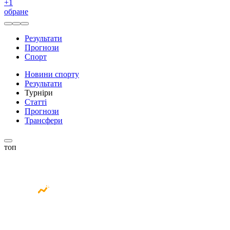
+
1
обране
Результати
Прогнози
Спорт
Новини спорту
Результати
Турніри
Статті
Прогнози
Трансфери
топ