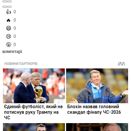
️👍
0
️🔥
0
️😄
0
️😢
0
️🤬
0
коментарі