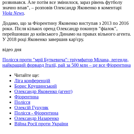
розвивався. Але потім все змінилося, зараз рівень футболу
значно впав", – розповів Олександр Яковенко в коментарі
Viola News
.
Додамо, що за Фіорентину Яковенко виступав з 2013 по 2016
роки. Після кількох оренд Олександр покинув "фіалок",
перейшовши до київського Динамо на правах вільного агента.
У 2018 році Яковенко завершив кар'єру.
відео дня
Полісся проти "мрії Буткевича": тріумфатор Мілана, легенди,
найкращий форвард Італії, рай за 500 млн – це все Фіорентина
Читайте ще
:
Ліга конференцій
Борис Крушинський
Олександр Яковенко (агент)
Фіорентина
Полісся
Олексій Гуцуляк
Полісся - Фіорентина
Олександр Назаренко
Війна Росії проти України