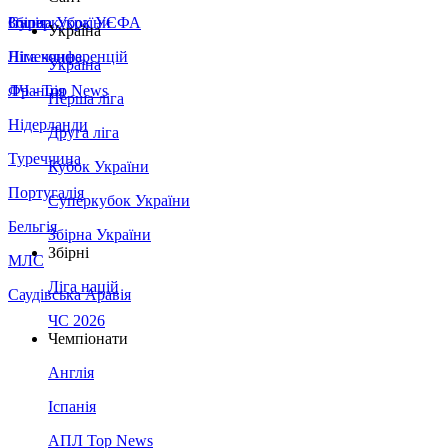
Збірна України
Італія
Суперкубок УЄФА
Україна
Німеччина
Ліга конференцій
Україна
Франція
ЛЧ - Top News
Перша ліга
Нідерланди
Друга ліга
Туреччина
Кубок України
Португалія
Суперкубок України
Бельгія
Збірна України
Збірні
МЛС
Ліга націй
Саудівська Аравія
ЧС 2026
Чемпіонати
Англія
Іспанія
АПЛ Top News