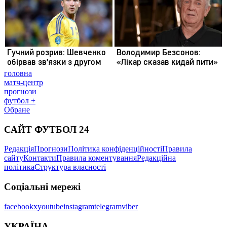
головна
матч-центр
прогнози
футбол +
Обране
САЙТ ФУТБОЛ 24
Редакція
Прогнози
Політика конфіденційності
Правила
сайту
Контакти
Правила коментування
Редакційна
політика
Структура власності
Соціальні мережі
facebook
x
youtube
instagram
telegram
viber
УКРАЇНА