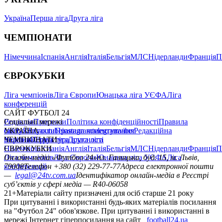
Україна
Перша ліга
Друга ліга
ЧЕМПІОНАТИ
Німеччина
Іспанія
Англія
Італія
Бельгія
МЛС
Нідерланди
Франція
П
ЄВРОКУБКИ
Ліга чемпіонів
Ліга Європи
Юнацька ліга УЄФА
Ліга
конференцій
САЙТ ФУТБОЛ 24
Редакція
Соціальні мережі
Прогнози
Політика конфіденційності
Правила
сайту
facebook
УКРАЇНА
Контакти
x
youtube
Правила коментування
instagram
telegram
viber
Редакційна
політика
Україна
ЧЕМПІОНАТИ
Перша ліга
Структура власності
Друга ліга
Німеччина
ЄВРОКУБКИ
Іспанія
Англія
Італія
Бельгія
МЛС
Нідерланди
Франція
П
Ліга чемпіонів
Онлайн-медіа «Футбол 24»
Ліга Європи
Юнацька ліга УЄФА
пл. Галицька, буд. 15, м. Львів,
Ліга
конференцій
79008
Телефон +380 (32) 229-77-77
Адреса електронної пошти
—
legal@24tv.com.ua
Ідентифікатор онлайн-медіа в Реєстрі
суб’єктів у сфері медіа — R40-06058
21+
Матеріали сайту призначені для осіб старше 21 року
При цитуванні і використанні будь-яких матеріалів посилання
на "Футбол 24" обов'язкове. При цитуванні і використанні в
мережі Інтернет гіперпосилання на сайт
football24.ua