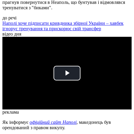
прагнув повернутися в Неаполь, що бунтував і відмовлявся
тренуватися з "биками".
до речі
Наполі хоче підписати кривдника збірної України – хавбек
ігнорує тренування та прискорює свій трансфер
відео дня
Play
Video
реклама
Як інформує
офіційний сайт Наполі
, македонець був
орендований з правом викупу.