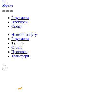
+
1
обране
Результати
Прогнози
Спорт
Новини спорту
Результати
Турніри
Статті
Прогнози
Трансфери
топ