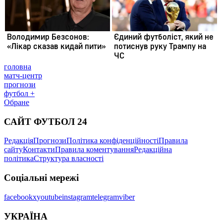
головна
матч-центр
прогнози
футбол +
Обране
САЙТ ФУТБОЛ 24
Редакція
Прогнози
Політика конфіденційності
Правила
сайту
Контакти
Правила коментування
Редакційна
політика
Структура власності
Соціальні мережі
facebook
x
youtube
instagram
telegram
viber
УКРАЇНА