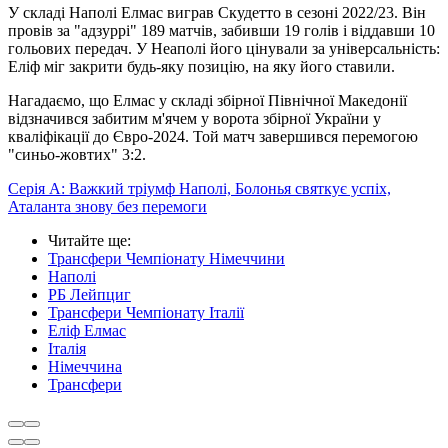
У складі Наполі Елмас виграв Скудетто в сезоні 2022/23. Він
провів за "адзуррі" 189 матчів, забивши 19 голів і віддавши 10
гольових передач. У Неаполі його цінували за універсальність:
Еліф міг закрити будь-яку позицію, на яку його ставили.
Нагадаємо, що Елмас у складі збірної Північної Македонії
відзначився забитим м'ячем у ворота збірної України у
кваліфікації до Євро-2024. Той матч завершився перемогою
"синьо-жовтих" 3:2.
Серія А: Важкий тріумф Наполі, Болонья святкує успіх,
Аталанта знову без перемоги
Читайте ще
:
Трансфери Чемпіонату Німеччини
Наполі
РБ Лейпциг
Трансфери Чемпіонату Італії
Еліф Елмас
Італія
Німеччина
Трансфери