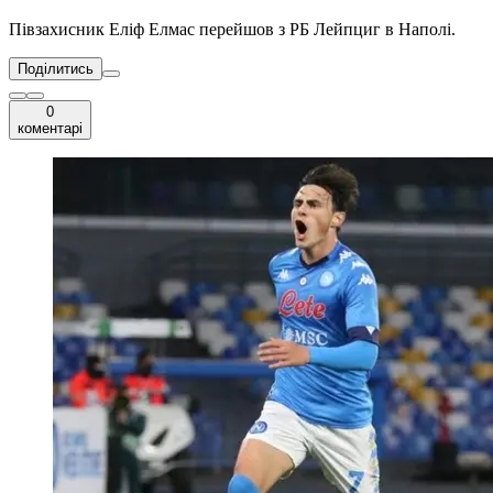
Півзахисник Еліф Елмас перейшов з РБ Лейпциг в Наполі.
Поділитись
0
коментарі