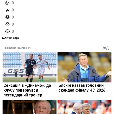
️👍
0
️🔥
0
️😄
0
️😢
0
️🤬
0
коментарі