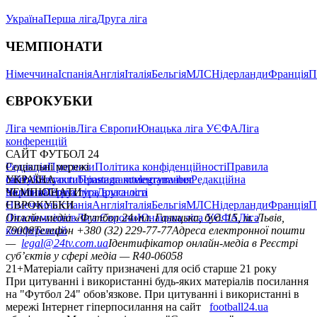
Україна
Перша ліга
Друга ліга
ЧЕМПІОНАТИ
Німеччина
Іспанія
Англія
Італія
Бельгія
МЛС
Нідерланди
Франція
П
ЄВРОКУБКИ
Ліга чемпіонів
Ліга Європи
Юнацька ліга УЄФА
Ліга
конференцій
САЙТ ФУТБОЛ 24
Редакція
Соціальні мережі
Прогнози
Політика конфіденційності
Правила
сайту
facebook
УКРАЇНА
Контакти
x
youtube
Правила коментування
instagram
telegram
viber
Редакційна
політика
Україна
ЧЕМПІОНАТИ
Перша ліга
Структура власності
Друга ліга
Німеччина
ЄВРОКУБКИ
Іспанія
Англія
Італія
Бельгія
МЛС
Нідерланди
Франція
П
Ліга чемпіонів
Онлайн-медіа «Футбол 24»
Ліга Європи
Юнацька ліга УЄФА
пл. Галицька, буд. 15, м. Львів,
Ліга
конференцій
79008
Телефон +380 (32) 229-77-77
Адреса електронної пошти
—
legal@24tv.com.ua
Ідентифікатор онлайн-медіа в Реєстрі
суб’єктів у сфері медіа — R40-06058
21+
Матеріали сайту призначені для осіб старше 21 року
При цитуванні і використанні будь-яких матеріалів посилання
на "Футбол 24" обов'язкове. При цитуванні і використанні в
мережі Інтернет гіперпосилання на сайт
football24.ua