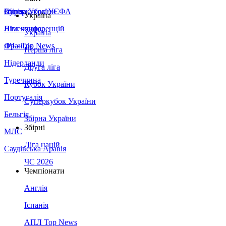
Збірна України
Італія
Суперкубок УЄФА
Україна
Німеччина
Ліга конференцій
Україна
Франція
ЛЧ - Top News
Перша ліга
Нідерланди
Друга ліга
Туреччина
Кубок України
Португалія
Суперкубок України
Бельгія
Збірна України
Збірні
МЛС
Ліга націй
Саудівська Аравія
ЧС 2026
Чемпіонати
Англія
Іспанія
АПЛ Top News