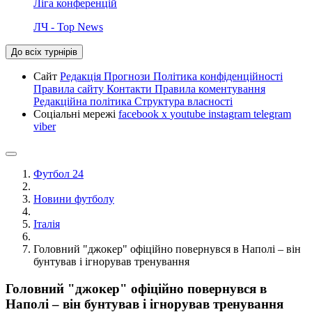
Ліга конференцій
ЛЧ - Top News
До всіх турнірів
Сайт
Редакція
Прогнози
Політика конфіденційності
Правила сайту
Контакти
Правила коментування
Редакційна політика
Структура власності
Соціальні мережі
facebook
x
youtube
instagram
telegram
viber
Футбол 24
Новини футболу
Італія
Головний "джокер" офіційно повернувся в Наполі – він
бунтував і ігнорував тренування
Головний "джокер" офіційно повернувся в
Наполі – він бунтував і ігнорував тренування