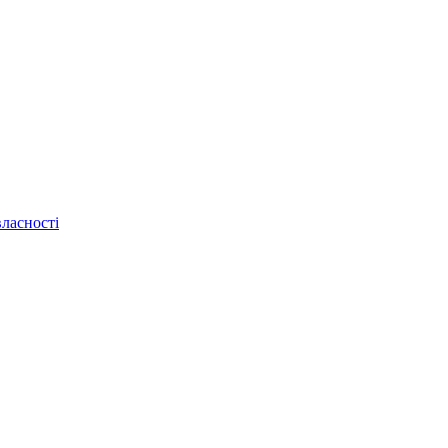
ласності