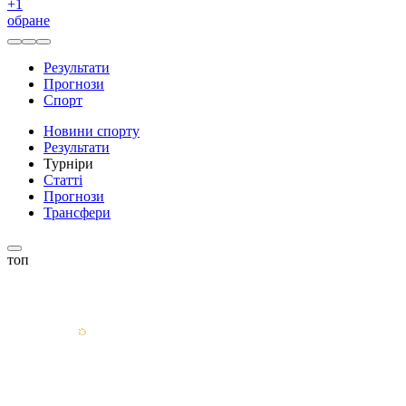
+
1
обране
Результати
Прогнози
Спорт
Новини спорту
Результати
Турніри
Статті
Прогнози
Трансфери
топ