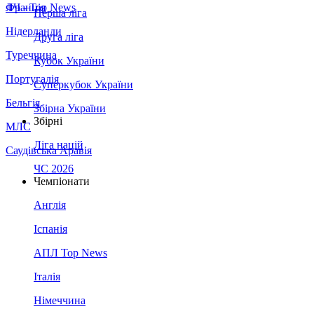
Франція
ЛЧ - Top News
Перша ліга
Нідерланди
Друга ліга
Туреччина
Кубок України
Португалія
Суперкубок України
Бельгія
Збірна України
Збірні
МЛС
Ліга націй
Саудівська Аравія
ЧС 2026
Чемпіонати
Англія
Іспанія
АПЛ Top News
Італія
Німеччина