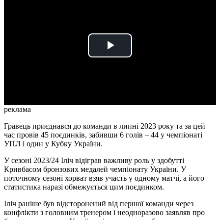
Play
Video
реклама
Гравець приєднався до команди в липні 2023 року та за цей
час провів 45 поєдинків, забивши 6 голів – 44 у чемпіонаті
УПЛ і один у Кубку України.
У сезоні 2023/24 Іліч відіграв важливу роль у здобутті
Кривбасом бронзових медалей чемпіонату України. У
поточному сезоні хорват взяв участь у одному матчі, а його
статистика наразі обмежується цим поєдинком.
Іліч раніше був відсторонений від першої команди через
конфлікти з головним тренером і неодноразово заявляв про