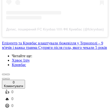
Допис, поширений FC Kryvbas \\\\\\ ФК Кривбас (@fckryvbas)
Епіцентр та Кривбас влаштували божевілля у Тернополі – 9
м'ячів і важка травма Супряги після гола, якого чекали 5 років
Читайте ще
:
Хрвоє Іліч
Кривбас
0
Коментувати
️👍
0
️🔥
0
️😄
0