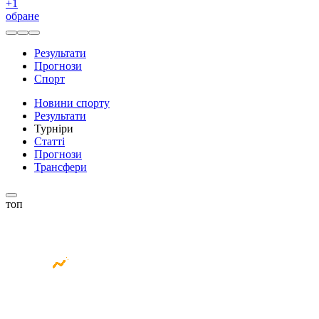
+
1
обране
Результати
Прогнози
Спорт
Новини спорту
Результати
Турніри
Статті
Прогнози
Трансфери
топ