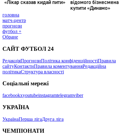
головна
матч-центр
прогнози
футбол +
Обране
САЙТ ФУТБОЛ 24
Редакція
Прогнози
Політика конфіденційності
Правила
сайту
Контакти
Правила коментування
Редакційна
політика
Структура власності
Соціальні мережі
facebook
x
youtube
instagram
telegram
viber
УКРАЇНА
Україна
Перша ліга
Друга ліга
ЧЕМПІОНАТИ