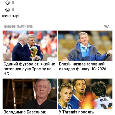
️😢
0
️🤬
0
коментарі