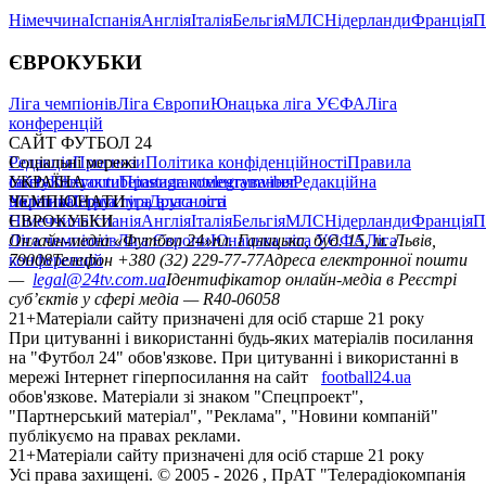
Німеччина
Іспанія
Англія
Італія
Бельгія
МЛС
Нідерланди
Франція
П
ЄВРОКУБКИ
Ліга чемпіонів
Ліга Європи
Юнацька ліга УЄФА
Ліга
конференцій
САЙТ ФУТБОЛ 24
Редакція
Соціальні мережі
Прогнози
Політика конфіденційності
Правила
сайту
facebook
УКРАЇНА
Контакти
x
youtube
Правила коментування
instagram
telegram
viber
Редакційна
політика
Україна
ЧЕМПІОНАТИ
Перша ліга
Структура власності
Друга ліга
Німеччина
ЄВРОКУБКИ
Іспанія
Англія
Італія
Бельгія
МЛС
Нідерланди
Франція
П
Ліга чемпіонів
Онлайн-медіа «Футбол 24»
Ліга Європи
Юнацька ліга УЄФА
пл. Галицька, буд. 15, м. Львів,
Ліга
конференцій
79008
Телефон +380 (32) 229-77-77
Адреса електронної пошти
—
legal@24tv.com.ua
Ідентифікатор онлайн-медіа в Реєстрі
суб’єктів у сфері медіа — R40-06058
21+
Матеріали сайту призначені для осіб старше 21 року
При цитуванні і використанні будь-яких матеріалів посилання
на "Футбол 24" обов'язкове. При цитуванні і використанні в
мережі Інтернет гіперпосилання на сайт
football24.ua
обов'язкове. Матеріали зі знаком "Спецпроект",
"Партнерський матеріал", "Реклама", "Новини компаній"
публікуємо на правах реклами.
21+
Матеріали сайту призначені для осіб старше 21 року
Усi права захищенi. © 2005 -
2026
, ПрАТ "Телерадіокомпанія