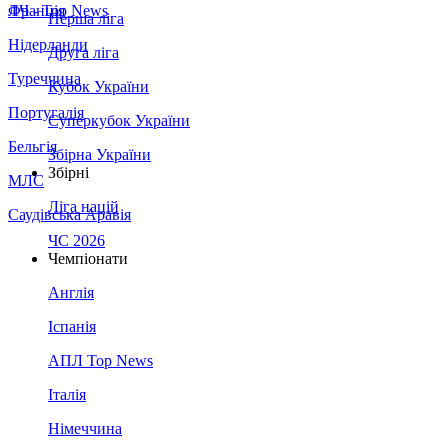
Франція
ЛЧ - Top News
Перша ліга
Нідерланди
Друга ліга
Туреччина
Кубок України
Португалія
Суперкубок України
Бельгія
Збірна України
Збірні
МЛС
Ліга націй
Саудівська Аравія
ЧС 2026
Чемпіонати
Англія
Іспанія
АПЛ Top News
Італія
Німеччина