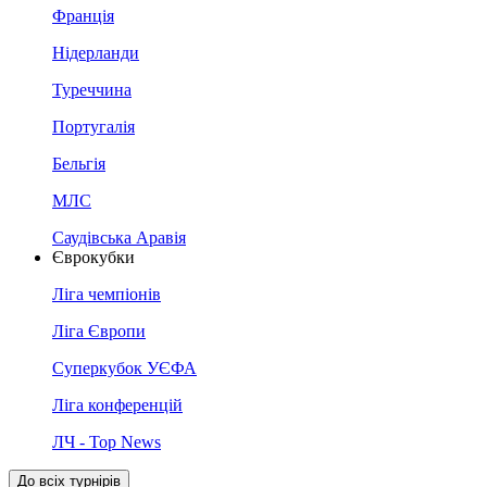
Франція
Нідерланди
Туреччина
Португалія
Бельгія
МЛС
Саудівська Аравія
Єврокубки
Ліга чемпіонів
Ліга Європи
Суперкубок УЄФА
Ліга конференцій
ЛЧ - Top News
До всіх турнірів