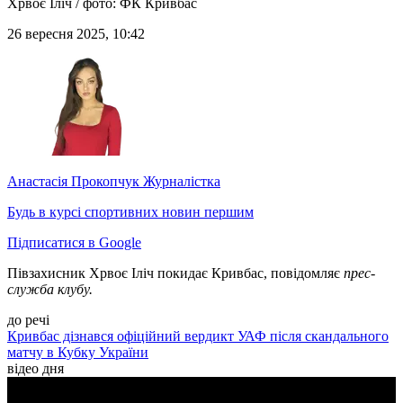
Хрвоє Іліч / фото: ФК Кривбас
26 вересня 2025, 10:42
Анастасія Прокопчук
Журналістка
Будь в курсі спортивних новин першим
Підписатися в Google
Півзахисник Хрвоє Іліч покидає Кривбас, повідомляє
прес-
служба клубу.
до речі
Кривбас дізнався офіційний вердикт УАФ після скандального
матчу в Кубку України
відео дня