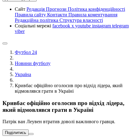
Сайт
Редакція
Прогнози
Політика конфіденційності
Правила сайту
Контакти
Правила коментування
Редакційна політика
Структура власності
Соціальні мережі
facebook
x
youtube
instagram
telegram
viber
Футбол 24
Новини футболу
Україна
Кривбас офіційно оголосив про відхід лідера, який
відмовлявся грати в Україні
Кривбас офіційно оголосив про відхід лідера,
який відмовлявся грати в Україні
Патрік ван Леувен втратив доволі важливого гравця.
Поділитись