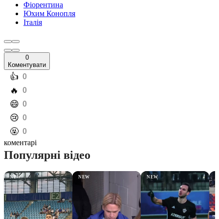
Фіорентина
Юхим Конопля
Італія
0
Коментувати
️👍
0
️🔥
0
️😄
0
️😢
0
️🤬
0
коментарі