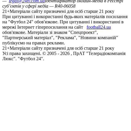
—
legal@24tv.com.ua
Ідентифікатор онлайн-медіа в Реєстрі
суб’єктів у сфері медіа — R40-06058
21+
Матеріали сайту призначені для осіб старше 21 року
При цитуванні і використанні будь-яких матеріалів посилання
на "Футбол 24" обов'язкове. При цитуванні і використанні в
мережі Інтернет гіперпосилання на сайт
football24.ua
обов'язкове. Матеріали зі знаком "Спецпроект",
"Партнерський матеріал", "Реклама", "Новини компаній"
публікуємо на правах реклами.
21+
Матеріали сайту призначені для осіб старше 21 року
Усi права захищенi. © 2005 -
2026
, ПрАТ "Телерадіокомпанія
Люкс". "Футбол 24".