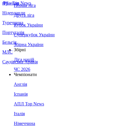
Франція
ЛЧ - Top News
Перша ліга
Нідерланди
Друга ліга
Туреччина
Кубок України
Португалія
Суперкубок України
Бельгія
Збірна України
Збірні
МЛС
Ліга націй
Саудівська Аравія
ЧС 2026
Чемпіонати
Англія
Іспанія
АПЛ Top News
Італія
Німеччина