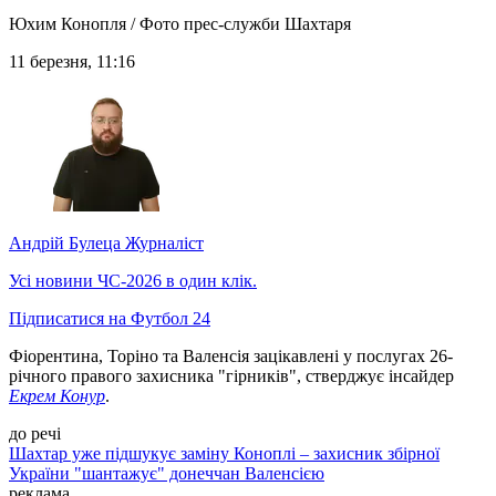
Юхим Конопля / Фото прес-служби Шахтаря
11 березня, 11:16
Андрій Булеца
Журналіст
Усі новини ЧС-2026 в один клік.
Підписатися на Футбол 24
Фіорентина, Торіно та Валенсія зацікавлені у послугах 26-
річного правого захисника "гірників", стверджує інсайдер
Екрем Конур
.
до речі
Шахтар уже підшукує заміну Коноплі – захисник збірної
України "шантажує" донеччан Валенсією
реклама