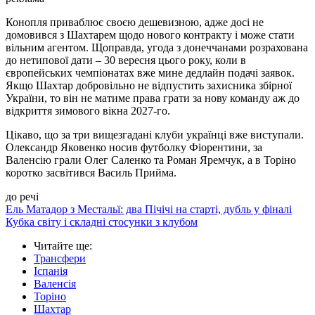
Конопля приваблює своєю дешевизною, адже досі не
домовився з Шахтарем щодо нового контракту і може стати
вільним агентом. Щоправда, угода з донеччанами розрахована
до нетипової дати – 30 вересня цього року, коли в
європейських чемпіонатах вже мине дедлайн подачі заявок.
Якщо Шахтар добровільно не відпустить захисника збірної
України, то він не матиме права грати за нову команду аж до
відкриття зимового вікна 2027-го.
Цікаво, що за три вищезгадані клуби українці вже виступали.
Олександр Яковенко носив футболку Фіорентини, за
Валенсію грали Олег Саленко та Роман Яремчук, а в Торіно
коротко засвітився Василь Прийма.
до речі
Ель Матадор з Местальї: два Пічічі на старті, дубль у фіналі
Кубка світу і складні стосунки з клубом
Читайте ще
:
Трансфери
Іспанія
Валенсія
Торіно
Шахтар