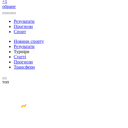
+
1
обране
Результати
Прогнози
Спорт
Новини спорту
Результати
Турніри
Статті
Прогнози
Трансфери
топ