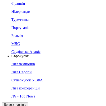
Франція
Нідерланди
Туреччина
Португалія
Бельгія
МЛС
Саудівська Аравія
Єврокубки
Ліга чемпіонів
Ліга Європи
Суперкубок УЄФА
Ліга конференцій
ЛЧ - Top News
До всіх турнірів