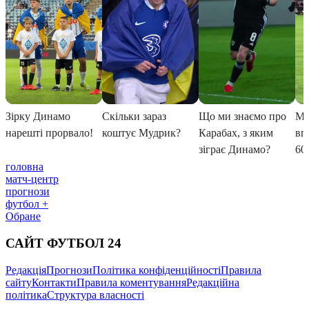
головна
матч-центр
прогнози
футбол +
Обране
САЙТ ФУТБОЛ 24
Редакція
Прогнози
Політика конфіденційності
Правила
сайту
Контакти
Правила коментування
Редакційна
політика
Структура власності