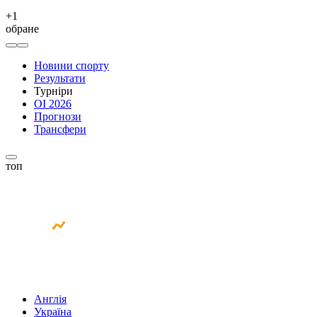
+
1
обране
Новини спорту
Результати
Турніри
ОІ 2026
Прогнози
Трансфери
топ
Англія
Україна