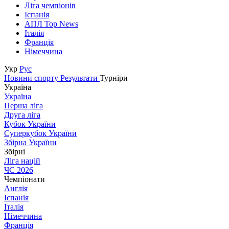
Ліга чемпіонів
Іспанія
АПЛ Top News
Італія
Франція
Німеччина
Укр
Рус
Новини спорту
Результати
Турніри
Україна
Україна
Перша ліга
Друга ліга
Кубок України
Суперкубок України
Збірна України
Збірні
Ліга націй
ЧС 2026
Чемпіонати
Англія
Іспанія
Італія
Німеччина
Франція