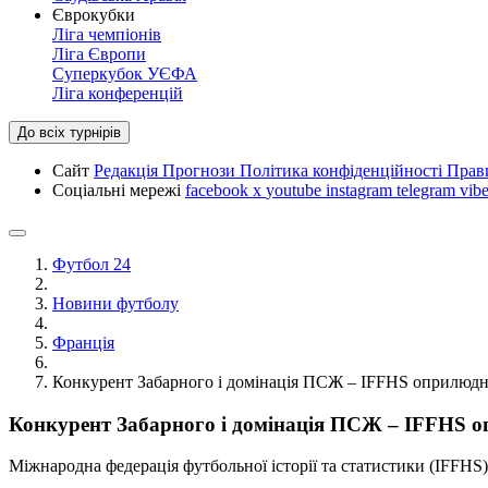
Єврокубки
Ліга чемпіонів
Ліга Європи
Суперкубок УЄФА
Ліга конференцій
До всіх турнірів
Сайт
Редакція
Прогнози
Політика конфіденційності
Прав
Соціальні мережі
facebook
x
youtube
instagram
telegram
vibe
Футбол 24
Новини футболу
Франція
Конкурент Забарного і домінація ПСЖ – IFFHS оприлюдн
Конкурент Забарного і домінація ПСЖ – IFFHS о
Міжнародна федерація футбольної історії та статистики (IFFHS