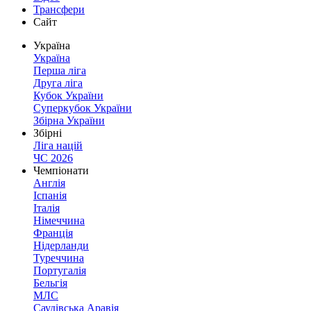
Трансфери
Сайт
Україна
Україна
Перша ліга
Друга ліга
Кубок України
Суперкубок України
Збірна України
Збірні
Ліга націй
ЧС 2026
Чемпіонати
Англія
Іспанія
Італія
Німеччина
Франція
Нідерланди
Туреччина
Португалія
Бельгія
МЛС
Саудівська Аравія