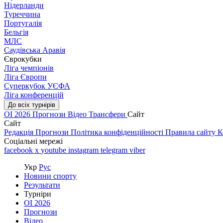
Нідерланди
Туреччина
Португалія
Бельгія
МЛС
Саудівська Аравія
Єврокубки
Ліга чемпіонів
Ліга Європи
Суперкубок УЄФА
Ліга конференцій
До всіх турнірів
ОІ 2026
Прогнози
Відео
Трансфери
Сайт
Сайт
Редакція
Прогнози
Політика конфіденційності
Правила сайту
К
Соціальні мережі
facebook
x
youtube
instagram
telegram
viber
Укр
Рус
Новини спорту
Результати
Турніри
ОІ 2026
Прогнози
Відео