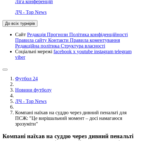
Ліга конференцій
ЛЧ - Top News
До всіх турнірів
Сайт
Редакція
Прогнози
Політика конфіденційності
Правила сайту
Контакти
Правила коментування
Редакційна політика
Структура власності
Соціальні мережі
facebook
x
youtube
instagram
telegram
viber
Футбол 24
Новини футболу
ЛЧ - Top News
Компані наїхав на суддю через дивний пенальті для
ПСЖ: "Це вирішальний момент – досі намагаюся
зрозуміти"
Компані наїхав на суддю через дивний пенальті