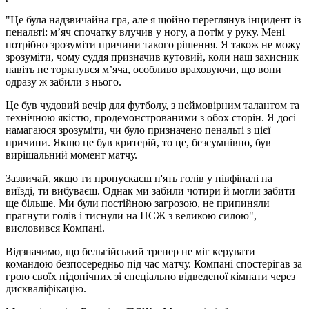
"Це була надзвичайна гра, але я щойно переглянув інцидент із
пенальті: м’яч спочатку влучив у ногу, а потім у руку. Мені
потрібно зрозуміти причини такого рішення. Я також не можу
зрозуміти, чому суддя призначив кутовий, коли наш захисник
навіть не торкнувся м’яча, особливо враховуючи, що вони
одразу ж забили з нього.
Це був чудовий вечір для футболу, з неймовірним талантом та
технічною якістю, продемонстрованими з обох сторін. Я досі
намагаюся зрозуміти, чи було призначено пенальті з цієї
причини. Якщо це був критерій, то це, безсумнівно, був
вирішальний момент матчу.
Зазвичай, якщо ти пропускаєш п'ять голів у півфіналі на
виїзді, ти вибуваєш. Однак ми забили чотири й могли забити
ще більше. Ми були постійною загрозою, не припиняли
прагнути голів і тиснули на ПСЖ з великою силою", –
висловився Компані.
Відзначимо, що бельгійський тренер не міг керувати
командою безпосередньо під час матчу. Компані спостерігав за
грою своїх підопічних зі спеціально відведеної кімнати через
дискваліфікацію.