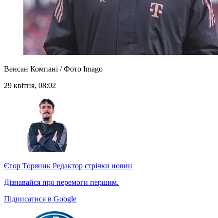
Венсан Компані / Фото Imago
29 квітня, 08:02
Єгор Торяник
Редактор стрічки новин
Дізнавайся про перемоги першим.
Підписатися в Google