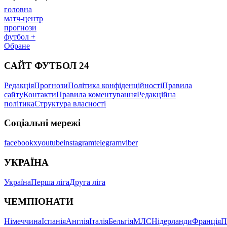
головна
матч-центр
прогнози
футбол +
Обране
САЙТ ФУТБОЛ 24
Редакція
Прогнози
Політика конфіденційності
Правила
сайту
Контакти
Правила коментування
Редакційна
політика
Структура власності
Соціальні мережі
facebook
x
youtube
instagram
telegram
viber
УКРАЇНА
Україна
Перша ліга
Друга ліга
ЧЕМПІОНАТИ
Німеччина
Іспанія
Англія
Італія
Бельгія
МЛС
Нідерланди
Франція
П