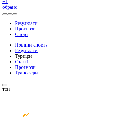
+
1
обране
Результати
Прогнози
Спорт
Новини спорту
Результати
Турніри
Статті
Прогнози
Трансфери
топ