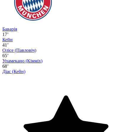
Баварія
17’
Кейн
41’
Олісе
(Павловіч)
65’
Упамекано
(Кімміх)
68’
Діас
(Кейн)