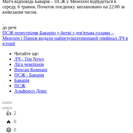
Матч-відповідь Баварія – ПСЖ у Мюнхені відбудеться в
середу, 6 травня. Початок поєдинку заплановано на 22:00 за
київським часом.
до речі
ПСЖ перестріляв Баварію у битві з дев'ятьма голами –
Мюнхен і Париж видали найрезультативніший півфінал ЛЧ в
історії
Читайте ще
:
ЛЧ - Top News
Ліга чемпіонів
Венсан Компані
ПСЖ - Баварія
Баварія
ПСЖ
Альфонсо Девіс
️👍
2
️🔥
0
️😄
0