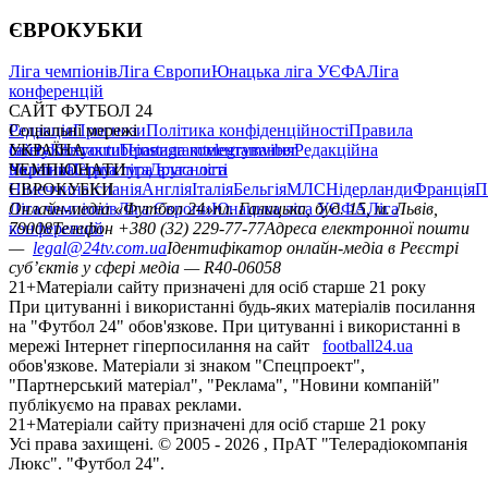
ЄВРОКУБКИ
Ліга чемпіонів
Ліга Європи
Юнацька ліга УЄФА
Ліга
конференцій
САЙТ ФУТБОЛ 24
Редакція
Соціальні мережі
Прогнози
Політика конфіденційності
Правила
сайту
facebook
УКРАЇНА
Контакти
x
youtube
Правила коментування
instagram
telegram
viber
Редакційна
політика
Україна
ЧЕМПІОНАТИ
Перша ліга
Структура власності
Друга ліга
Німеччина
ЄВРОКУБКИ
Іспанія
Англія
Італія
Бельгія
МЛС
Нідерланди
Франція
П
Ліга чемпіонів
Онлайн-медіа «Футбол 24»
Ліга Європи
Юнацька ліга УЄФА
пл. Галицька, буд. 15, м. Львів,
Ліга
конференцій
79008
Телефон +380 (32) 229-77-77
Адреса електронної пошти
—
legal@24tv.com.ua
Ідентифікатор онлайн-медіа в Реєстрі
суб’єктів у сфері медіа — R40-06058
21+
Матеріали сайту призначені для осіб старше 21 року
При цитуванні і використанні будь-яких матеріалів посилання
на "Футбол 24" обов'язкове. При цитуванні і використанні в
мережі Інтернет гіперпосилання на сайт
football24.ua
обов'язкове. Матеріали зі знаком "Спецпроект",
"Партнерський матеріал", "Реклама", "Новини компаній"
публікуємо на правах реклами.
21+
Матеріали сайту призначені для осіб старше 21 року
Усi права захищенi. © 2005 -
2026
, ПрАТ "Телерадіокомпанія
Люкс". "Футбол 24".