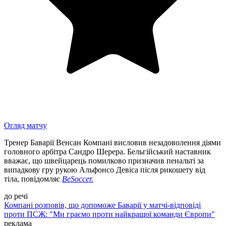
Огляд матчу
Тренер Баварії Венсан Компані висловив незадоволення діями
головного арбітра Сандро Шерера. Бельгійський наставник
вважає, що швейцарець помилково призначив пенальті за
випадкову гру рукою Альфонсо Девіса після рикошету від
тіла, повідомляє
BeSoccer.
до речі
Компані розповів, що допоможе Баварії у матчі-відповіді
проти ПСЖ: "Ми граємо проти найкращої команди Європи"
реклама