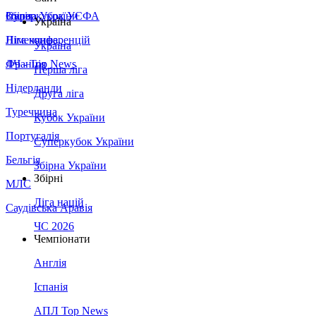
Збірна України
Італія
Суперкубок УЄФА
Україна
Німеччина
Ліга конференцій
Україна
Франція
ЛЧ - Top News
Перша ліга
Нідерланди
Друга ліга
Туреччина
Кубок України
Португалія
Суперкубок України
Бельгія
Збірна України
Збірні
МЛС
Ліга націй
Саудівська Аравія
ЧС 2026
Чемпіонати
Англія
Іспанія
АПЛ Top News