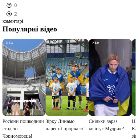
️😢
0
️🤬
2
коментарі