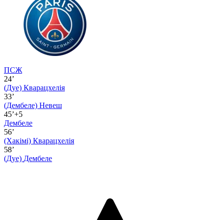
ПСЖ
24’
(Дуе)
Кварацхелія
33’
(Дембеле)
Невеш
45’+5
Дембеле
56’
(Хакімі)
Кварацхелія
58’
(Дуе)
Дембеле