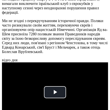
вимагали виключити ізраїльський клуб з єврокубків у
наступному сезоні через неодноразові порушення правил
федерації.
Ми не згодні з перекручуванням історичної правди. Поляки
часто ризикували своїм життям, переховуючи євреїв і
організовуючи опір нацистській Німеччині. Організація Яд ва-
Шем присвоїла 7280 полякам звання Праведників народів
світу за їхню безкорисливу допомогу переслідуваним євреям.
Серед них люди, пов'язані з регіоном Ченстохова, в тому числі
Едвард Конарський, сім'ї Бруст і Мельчарек, а також отець
Болеслав Врублевський.
відео дня
Play
Video