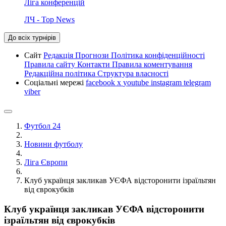
Ліга конференцій
ЛЧ - Top News
До всіх турнірів
Сайт
Редакція
Прогнози
Політика конфіденційності
Правила сайту
Контакти
Правила коментування
Редакційна політика
Структура власності
Соціальні мережі
facebook
x
youtube
instagram
telegram
viber
Футбол 24
Новини футболу
Ліга Європи
Клуб українця закликав УЄФА відсторонити ізраїльтян
від єврокубків
Клуб українця закликав УЄФА відсторонити
ізраїльтян від єврокубків