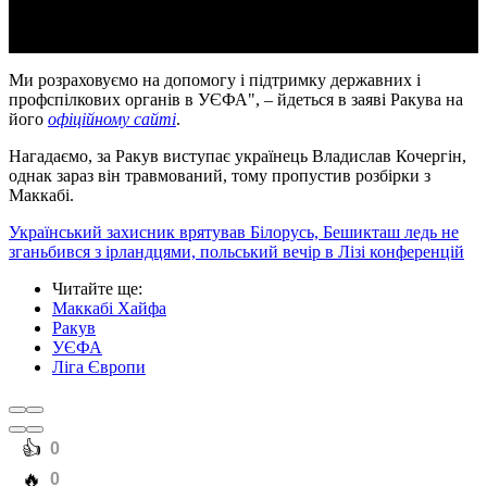
Ми розраховуємо на допомогу і підтримку державних і
профспілкових органів в УЄФА", – йдеться в заяві Ракува на
його
офіційному сайті
.
Нагадаємо, за Ракув виступає українець Владислав Кочергін,
однак зараз він травмований, тому пропустив розбірки з
Маккабі.
Український захисник врятував Білорусь, Бешикташ ледь не
зганьбився з ірландцями, польський вечір в Лізі конференцій
Читайте ще
:
Маккабі Хайфа
Ракув
УЄФА
Ліга Європи
️👍
0
️🔥
0