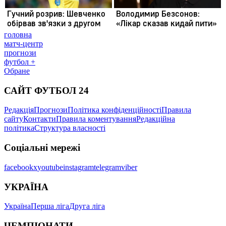
головна
матч-центр
прогнози
футбол +
Обране
САЙТ ФУТБОЛ 24
Редакція
Прогнози
Політика конфіденційності
Правила
сайту
Контакти
Правила коментування
Редакційна
політика
Структура власності
Соціальні мережі
facebook
x
youtube
instagram
telegram
viber
УКРАЇНА
Україна
Перша ліга
Друга ліга
ЧЕМПІОНАТИ