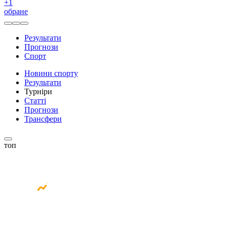
+
1
обране
Результати
Прогнози
Спорт
Новини спорту
Результати
Турніри
Статті
Прогнози
Трансфери
топ