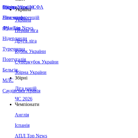
Збірна України
Італія
Суперкубок УЄФА
Україна
Німеччина
Ліга конференцій
Україна
Франція
ЛЧ - Top News
Перша ліга
Нідерланди
Друга ліга
Туреччина
Кубок України
Португалія
Суперкубок України
Бельгія
Збірна України
Збірні
МЛС
Ліга націй
Саудівська Аравія
ЧС 2026
Чемпіонати
Англія
Іспанія
АПЛ Top News