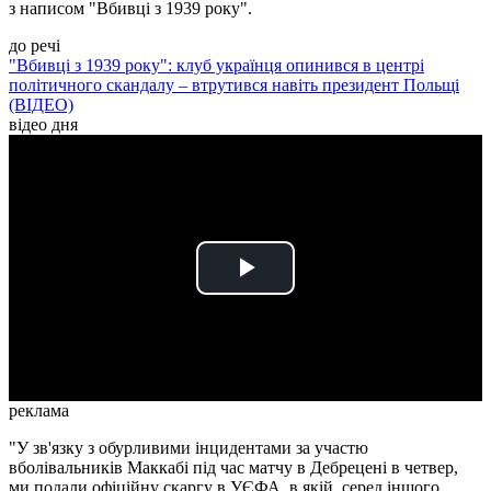
з написом "Вбивці з 1939 року".
до речі
"Вбивці з 1939 року": клуб українця опинився в центрі
політичного скандалу – втрутився навіть президент Польщі
(ВІДЕО)
відео дня
Play
Video
реклама
"У зв'язку з обурливими інцидентами за участю
вболівальників Маккабі під час матчу в Дебрецені в четвер,
ми подали офіційну скаргу в УЄФА, в якій, серед іншого,