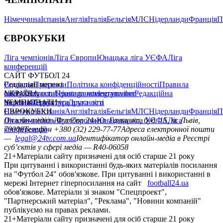
Німеччина
Іспанія
Англія
Італія
Бельгія
МЛС
Нідерланди
Франція
П
ЄВРОКУБКИ
Ліга чемпіонів
Ліга Європи
Юнацька ліга УЄФА
Ліга
конференцій
САЙТ ФУТБОЛ 24
Редакція
Соціальні мережі
Прогнози
Політика конфіденційності
Правила
сайту
facebook
УКРАЇНА
Контакти
x
youtube
Правила коментування
instagram
telegram
viber
Редакційна
політика
Україна
ЧЕМПІОНАТИ
Перша ліга
Структура власності
Друга ліга
Німеччина
ЄВРОКУБКИ
Іспанія
Англія
Італія
Бельгія
МЛС
Нідерланди
Франція
П
Ліга чемпіонів
Онлайн-медіа «Футбол 24»
Ліга Європи
Юнацька ліга УЄФА
пл. Галицька, буд. 15, м. Львів,
Ліга
конференцій
79008
Телефон +380 (32) 229-77-77
Адреса електронної пошти
—
legal@24tv.com.ua
Ідентифікатор онлайн-медіа в Реєстрі
суб’єктів у сфері медіа — R40-06058
21+
Матеріали сайту призначені для осіб старше 21 року
При цитуванні і використанні будь-яких матеріалів посилання
на "Футбол 24" обов'язкове. При цитуванні і використанні в
мережі Інтернет гіперпосилання на сайт
football24.ua
обов'язкове. Матеріали зі знаком "Спецпроект",
"Партнерський матеріал", "Реклама", "Новини компаній"
публікуємо на правах реклами.
21+
Матеріали сайту призначені для осіб старше 21 року