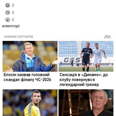
️😄
0
️😢
0
️🤬
0
коментарі