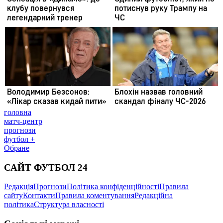
головна
матч-центр
прогнози
футбол +
Обране
САЙТ ФУТБОЛ 24
Редакція
Прогнози
Політика конфіденційності
Правила
сайту
Контакти
Правила коментування
Редакційна
політика
Структура власності