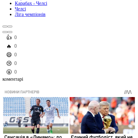
Карабах - Челсі
Челсі
Ліга чемпіонів
️👍
0
️🔥
0
️😄
0
️😢
0
️🤬
0
коментарі