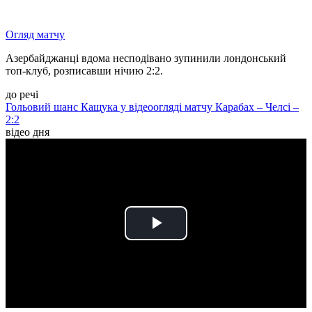
Огляд матчу
Азербайджанці вдома несподівано зупинили лондонський
топ-клуб, розписавши нічию 2:2.
до речі
Гольовий шанс Кащука у відеоогляді матчу Карабах – Челсі –
2:2
відео дня
Play
Video