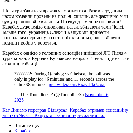
реклама
Після гри з'явилася вражаюча статистика. Разом з доданим
часом команди провели на полі 98 хвилин, але фактично м'яч
був у грі лише 46 хвилин та 11 секунд – менше половини!
Карабах дуже вміло створював паузи, збиваючи темп Челсі.
Більше того, українець Олексій Кащук міг принести
господарям перемогу на останніх хвилинах, але з вбивчої
позиції пробив у воротаря.
Карабах є однією з головних сенсацій нинішньої ЛЧ. Після 4
турів команда Курбана Курбанова набрала 7 очок і йде на 15-й
сходинці таблиці.
????????: During Qarabag vs Chelsea, the ball was
only in play for 46 minutes and 11 seconds across the
entire 98 minutes.
pic.twitter.com/Rx2GPkcUu2
— The Touchline | ? (@TouchlineX)
November 6,
2025
Кат Динамо переграв Вільяреал, Карабах втримав сенсаційну
нічию з Челсі – Кащук міг забити переможний гол
Читайте ще
:
Карабах