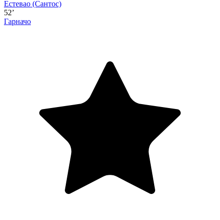
Естевао
(Сантос)
52’
Гарначо