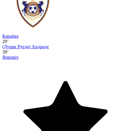
Карабах
29’
(Дуран Руеда)
Андраде
39’
Янковіч