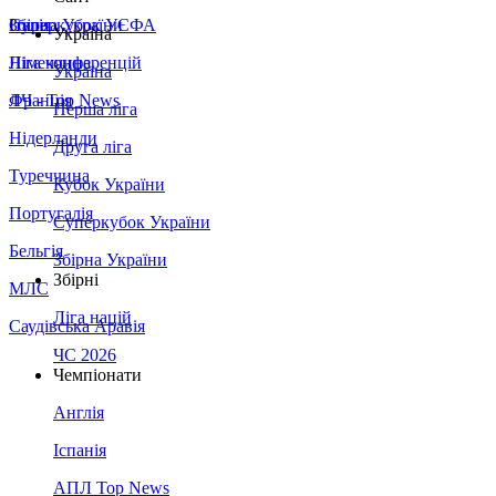
Збірна України
Італія
Суперкубок УЄФА
Україна
Німеччина
Ліга конференцій
Україна
Франція
ЛЧ - Top News
Перша ліга
Нідерланди
Друга ліга
Туреччина
Кубок України
Португалія
Суперкубок України
Бельгія
Збірна України
Збірні
МЛС
Ліга націй
Саудівська Аравія
ЧС 2026
Чемпіонати
Англія
Іспанія
АПЛ Top News