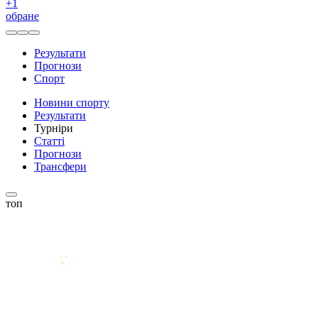
+
1
обране
Результати
Прогнози
Спорт
Новини спорту
Результати
Турніри
Статті
Прогнози
Трансфери
топ