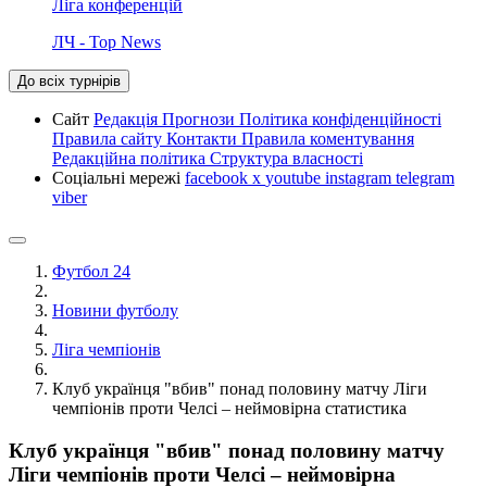
Ліга конференцій
ЛЧ - Top News
До всіх турнірів
Сайт
Редакція
Прогнози
Політика конфіденційності
Правила сайту
Контакти
Правила коментування
Редакційна політика
Структура власності
Соціальні мережі
facebook
x
youtube
instagram
telegram
viber
Футбол 24
Новини футболу
Ліга чемпіонів
Клуб українця "вбив" понад половину матчу Ліги
чемпіонів проти Челсі – неймовірна статистика
Клуб українця "вбив" понад половину матчу
Ліги чемпіонів проти Челсі – неймовірна