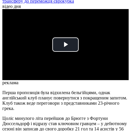
трансферу до переможця єврокубка
відео дня
Play
Video
реклама
Перша пропозиція була відхилена бельгійцями, однак
англійський клуб планує повернутися з покращеним запитом.
Клуб також веде переговори з представниками 23-річного
грека.
Цоліс минулого літа перейшов до Брюгге з Фортуни
Дюссельдорф і відразу став ключовим гравцем – у дебютному
сезоні він записав до свого доробку 21 гол та 14 асистів у 56