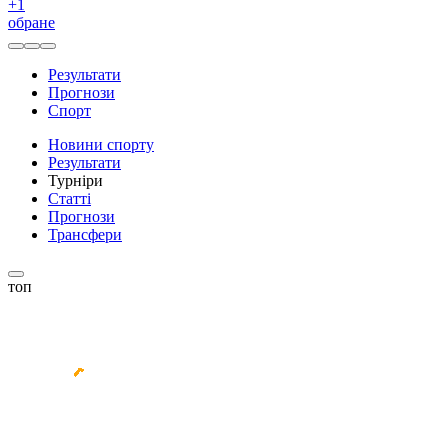
+
1
обране
Результати
Прогнози
Спорт
Новини спорту
Результати
Турніри
Статті
Прогнози
Трансфери
топ