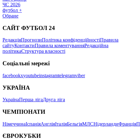
ЧС 2026
футбол +
Обране
САЙТ ФУТБОЛ 24
Редакція
Прогнози
Політика конфіденційності
Правила
сайту
Контакти
Правила коментування
Редакційна
політика
Структура власності
Соціальні мережі
facebook
x
youtube
instagram
telegram
viber
УКРАЇНА
Україна
Перша ліга
Друга ліга
ЧЕМПІОНАТИ
Німеччина
Іспанія
Англія
Італія
Бельгія
МЛС
Нідерланди
Франція
П
ЄВРОКУБКИ