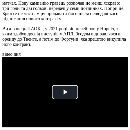
матчах. Нову кампанію гравець розпочав не менш яскраво:
три голи та дві гольові передачі у семи поєдинках. Попри це,
Брюгге не має наміру продавати його після нещодавнього
підписання нового контракту.
Вихованець ПАОКа, у 2021 році він перейшов у Норвіч, з
яким здобув досвід виступів у АПЛ. Згодом відправлявся в
оренду до Твенте, а потім до Фортуни, яка зрештою викупила
його контракт.
відео дня
Play
Video