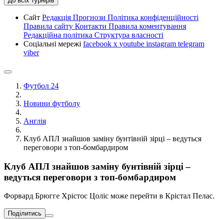
До всіх турнірів
Сайт
Редакція
Прогнози
Політика конфіденційності
Правила сайту
Контакти
Правила коментування
Редакційна політика
Структура власності
Соціальні мережі
facebook
x
youtube
instagram
telegram
viber
Футбол 24
Новини футболу
Англія
Клуб АПЛ знайшов заміну бунтівній зірці – ведуться
переговори з топ-бомбардиром
Клуб АПЛ знайшов заміну бунтівній зірці –
ведуться переговори з топ-бомбардиром
Форвард Брюгге Хрістос Цоліс може перейти в Крістал Пелас.
Поділитись