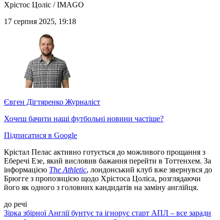
Хрістос Цоліс / IMAGO
17 серпня 2025, 19:18
Євген Дігтяренко
Журналіст
Хочеш бачити наші футбольні новини частіше?
Підписатися в Google
Крістал Пелас активно готується до можливого прощання з
Еберечі Езе, який висловив бажання перейти в Тоттенхем. За
інформацією
The Athletic
, лондонський клуб вже звернувся до
Брюгге з пропозицією щодо Хрістоса Цоліса, розглядаючи
його як одного з головних кандидатів на заміну англійця.
до речі
Зірка збірної Англії бунтує та ігнорує старт АПЛ – все заради