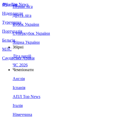
Франція
ЛЧ - Top News
Перша ліга
Нідерланди
Друга ліга
Туреччина
Кубок України
Португалія
Суперкубок України
Бельгія
Збірна України
Збірні
МЛС
Ліга націй
Саудівська Аравія
ЧС 2026
Чемпіонати
Англія
Іспанія
АПЛ Top News
Італія
Німеччина