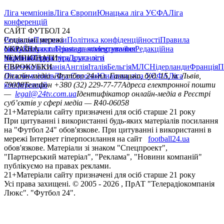
Ліга чемпіонів
Ліга Європи
Юнацька ліга УЄФА
Ліга
конференцій
САЙТ ФУТБОЛ 24
Редакція
Соціальні мережі
Прогнози
Політика конфіденційності
Правила
сайту
facebook
УКРАЇНА
Контакти
x
youtube
Правила коментування
instagram
telegram
viber
Редакційна
політика
Україна
ЧЕМПІОНАТИ
Перша ліга
Структура власності
Друга ліга
Німеччина
ЄВРОКУБКИ
Іспанія
Англія
Італія
Бельгія
МЛС
Нідерланди
Франція
П
Ліга чемпіонів
Онлайн-медіа «Футбол 24»
Ліга Європи
Юнацька ліга УЄФА
пл. Галицька, буд. 15, м. Львів,
Ліга
конференцій
79008
Телефон +380 (32) 229-77-77
Адреса електронної пошти
—
legal@24tv.com.ua
Ідентифікатор онлайн-медіа в Реєстрі
суб’єктів у сфері медіа — R40-06058
21+
Матеріали сайту призначені для осіб старше 21 року
При цитуванні і використанні будь-яких матеріалів посилання
на "Футбол 24" обов'язкове. При цитуванні і використанні в
мережі Інтернет гіперпосилання на сайт
football24.ua
обов'язкове. Матеріали зі знаком "Спецпроект",
"Партнерський матеріал", "Реклама", "Новини компаній"
публікуємо на правах реклами.
21+
Матеріали сайту призначені для осіб старше 21 року
Усi права захищенi. © 2005 -
2026
, ПрАТ "Телерадіокомпанія
Люкс". "Футбол 24".