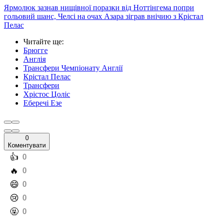
Ярмолюк зазнав нищівної поразки від Ноттінгема попри
гольовий шанс, Челсі на очах Азара зіграв внічию з Крістал
Пелас
Читайте ще
:
Брюгге
Англія
Трансфери Чемпіонату Англії
Крістал Пелас
Трансфери
Хрістос Цоліс
Еберечі Езе
0
Коментувати
️👍
0
️🔥
0
️😄
0
️😢
0
️🤬
0