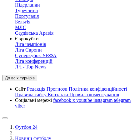
Нідерланди
Туреччина
Португалія
Бельгія
МЛС
Саудівська Аравія
Єврокубки
Ліга чемпіонів
Ліга Європи
Суперкубок УЄФА
Ліга конференцій
ЛЧ - Top News
До всіх турнірів
Сайт
Редакція
Прогнози
Політика конфіденційності
Правила сайту
Контакти
Правила коментування
Соціальні мережі
facebook
x
youtube
instagram
telegram
viber
Футбол 24
Новини футболу