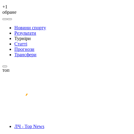
+
1
обране
Новини спорту
Результати
Турніри
Статті
Прогнози
Трансфери
топ
ЛЧ - Top News