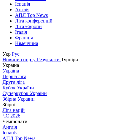
Іспанія
Англія
АПЛ Top News
Ліга конференцій
Ліга Європи
Італія
Франція
Німеччина
Укр
Рус
Новини спорту
Результати
Турніри
Україна
Україна
Перша ліга
Друга ліга
Кубок України
Суперкубок України
Збірна України
Збірні
Ліга націй
ЧС 2026
Чемпіонати
Англія
Іспанія
АПЛ Top News