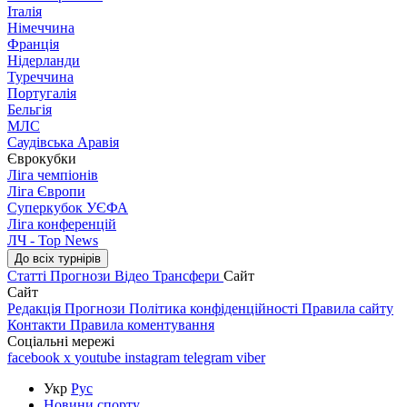
Італія
Німеччина
Франція
Нідерланди
Туреччина
Португалія
Бельгія
МЛС
Саудівська Аравія
Єврокубки
Ліга чемпіонів
Ліга Європи
Суперкубок УЄФА
Ліга конференцій
ЛЧ - Top News
До всіх турнірів
Статті
Прогнози
Відео
Трансфери
Сайт
Сайт
Редакція
Прогнози
Політика конфіденційності
Правила сайту
Контакти
Правила коментування
Соціальні мережі
facebook
x
youtube
instagram
telegram
viber
Укр
Рус
Новини спорту