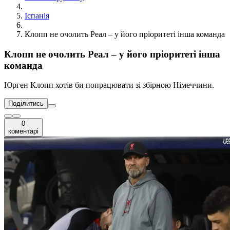
Іспанія
Клопп не очолить Реал – у його пріоритеті інша команда
Клопп не очолить Реал – у його пріоритеті інша
команда
Юрген Клопп хотів би попрацювати зі збірною Німеччини.
Поділитись
0
коментарі