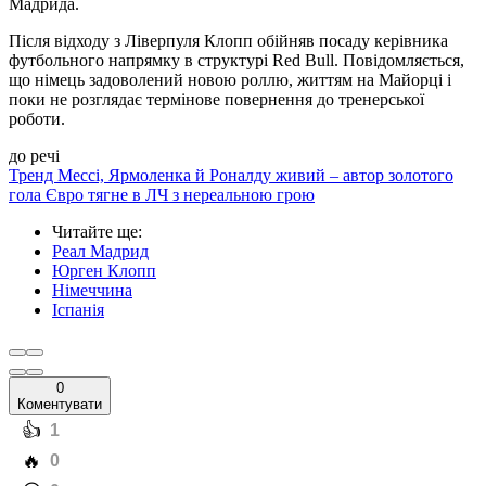
Мадрида.
Після відходу з Ліверпуля Клопп обійняв посаду керівника
футбольного напрямку в структурі Red Bull. Повідомляється,
що німець задоволений новою роллю, життям на Майорці і
поки не розглядає термінове повернення до тренерської
роботи.
до речі
Тренд Мессі, Ярмоленка й Роналду живий – автор золотого
гола Євро тягне в ЛЧ з нереальною грою
Читайте ще
:
Реал Мадрид
Юрген Клопп
Німеччина
Іспанія
0
Коментувати
️👍
1
️🔥
0