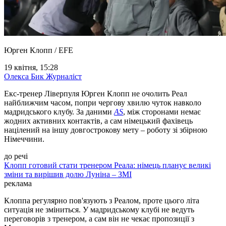
Юрген Клопп / EFE
19 квітня, 15:28
Олекса Бик
Журналіст
Екс-тренер Ліверпуля Юрген Клопп не очолить Реал
найближчим часом, попри чергову хвилю чуток навколо
мадридського клубу. За даними
AS
, між сторонами немає
жодних активних контактів, а сам німецький фахівець
націлений на іншу довгострокову мету – роботу зі збірною
Німеччини.
до речі
Клопп готовий стати тренером Реала: німець планує великі
зміни та вирішив долю Луніна – ЗМІ
реклама
Клоппа регулярно пов'язують з Реалом, проте цього літа
ситуація не зміниться. У мадридському клубі не ведуть
переговорів з тренером, а сам він не чекає пропозиції з