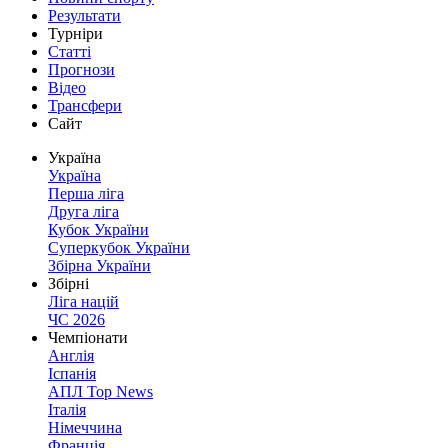
Результати
Турніри
Статті
Прогнози
Відео
Трансфери
Сайт
Україна
Україна
Перша ліга
Друга ліга
Кубок України
Суперкубок України
Збірна України
Збірні
Ліга націй
ЧС 2026
Чемпіонати
Англія
Іспанія
АПЛ Top News
Італія
Німеччина
Франція