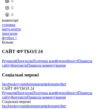
️😄
0
️😢
0
️🤬
0
коментарі
головна
матч-центр
прогнози
футбол +
Більше
САЙТ ФУТБОЛ 24
Редакція
Прогнози
Політика конфіденційності
Правила
сайту
Контакти
Правила коментування
Соціальні мережі
facebook
x
youtube
instagram
telegram
viber
САЙТ ФУТБОЛ 24
Редакція
Прогнози
Політика конфіденційності
Правила
сайту
Контакти
Правила коментування
Соціальні мережі
facebook
x
youtube
instagram
telegram
viber