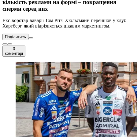
кількість реклами на формі – покращення
сперми серед них
Екс-воротар Баварії Том Рітзі Хюльсманн перейшов у клуб
Хартберг, який відрізняється цікавим маркетингом.
Поділитись
0
коментарі