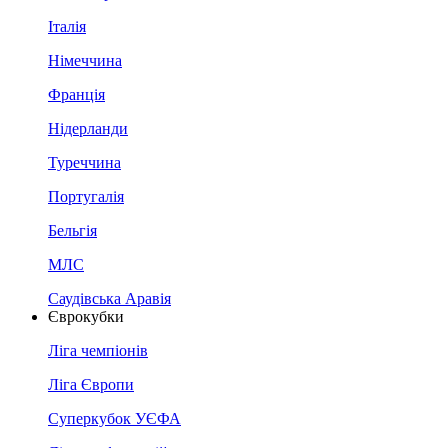
Італія
Німеччина
Франція
Нідерланди
Туреччина
Португалія
Бельгія
МЛС
Саудівська Аравія
Єврокубки
Ліга чемпіонів
Ліга Європи
Суперкубок УЄФА