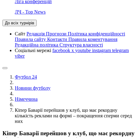
Ліга конференцій
ЛЧ - Top News
До всіх турнірів
Сайт
Редакція
Прогнози
Політика конфіденційності
Правила сайту
Контакти
Правила коментування
Редакційна політика
Структура власності
Соціальні мережі
facebook
x
youtube
instagram
telegram
viber
Футбол 24
Новини футболу
Німеччина
Кіпер Баварії перейшов у клуб, що має рекордну
кількість реклами на формі – покращення сперми серед
них
Кіпер Баварії перейшов у клуб, що має рекордну