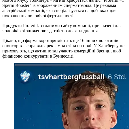
нового клубу голкіпера – на ній красується напис "Profertil #1
Sperm Booster" із зображенням сперматозоїда. Це реклама
австрійської компанії, яка спеціалізується на добавках для
покращення чоловічої фертильності.
Продукти Profertil, за даними сайту компанії, призначені для
чоловіків зі зниженою здатністю до запліднення.
Цікаво, що форма воротаря містить ще 16 інших логотипів
спонсорів – справжня рекламна стіна на полі. У Хартбергу не
приховують, що активно залучають комерційні бренди, щоб
фінансово конкурувати в Бундеслізі.