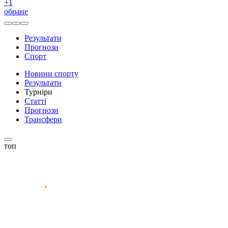
+
1
обране
Результати
Прогнози
Спорт
Новини спорту
Результати
Турніри
Статті
Прогнози
Трансфери
топ