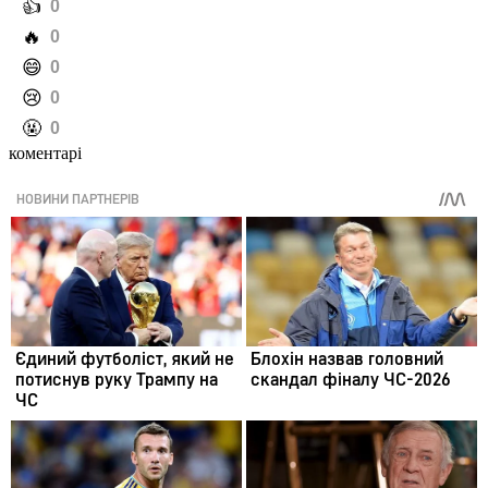
️👍
0
️🔥
0
️😄
0
️😢
0
️🤬
0
коментарі