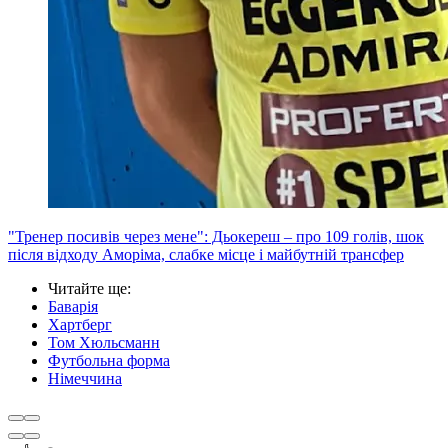
"Тренер посивів через мене": Дьокереш – про 109 голів, шок
після відходу Аморіма, слабке місце і майбутній трансфер
Читайте ще
:
Баварія
Хартберг
Том Хюльсманн
Футбольна форма
Німеччина