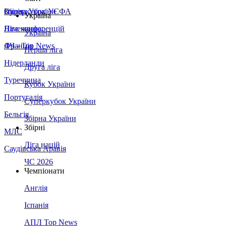
Збірна України
Італія
Суперкубок УЄФА
Україна
Німеччина
Ліга конференцій
Україна
Франція
ЛЧ - Top News
Перша ліга
Нідерланди
Друга ліга
Туреччина
Кубок України
Португалія
Суперкубок України
Бельгія
Збірна України
Збірні
МЛС
Ліга націй
Саудівська Аравія
ЧС 2026
Чемпіонати
Англія
Іспанія
АПЛ Top News