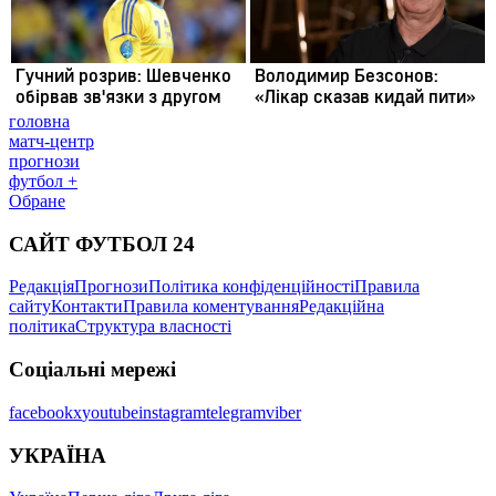
головна
матч-центр
прогнози
футбол +
Обране
САЙТ ФУТБОЛ 24
Редакція
Прогнози
Політика конфіденційності
Правила
сайту
Контакти
Правила коментування
Редакційна
політика
Структура власності
Соціальні мережі
facebook
x
youtube
instagram
telegram
viber
УКРАЇНА