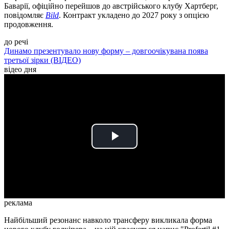
Баварії, офіційно перейшов до австрійського клубу Хартберг,
повідомляє
Bild
. Контракт укладено до 2027 року з опцією
продовження.
до речі
Динамо презентувало нову форму – довгоочікувана поява
третьої зірки (ВІДЕО)
відео дня
Play
Video
реклама
Найбільший резонанс навколо трансферу викликала форма