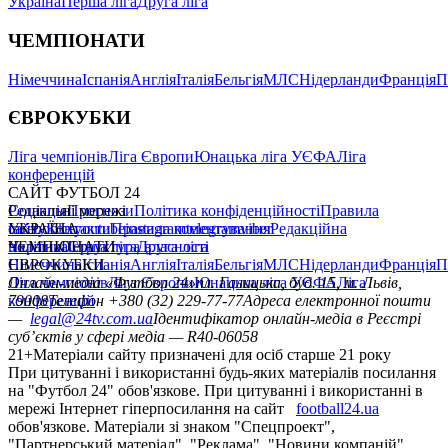
Україна
Перша ліга
Друга ліга
ЧЕМПІОНАТИ
Німеччина
Іспанія
Англія
Італія
Бельгія
МЛС
Нідерланди
Франція
П
ЄВРОКУБКИ
Ліга чемпіонів
Ліга Європи
Юнацька ліга УЄФА
Ліга
конференцій
САЙТ ФУТБОЛ 24
Редакція
Соціальні мережі
Прогнози
Політика конфіденційності
Правила
сайту
facebook
УКРАЇНА
Контакти
x
youtube
Правила коментування
instagram
telegram
viber
Редакційна
політика
Україна
ЧЕМПІОНАТИ
Перша ліга
Структура власності
Друга ліга
Німеччина
ЄВРОКУБКИ
Іспанія
Англія
Італія
Бельгія
МЛС
Нідерланди
Франція
П
Ліга чемпіонів
Онлайн-медіа «Футбол 24»
Ліга Європи
Юнацька ліга УЄФА
пл. Галицька, буд. 15, м. Львів,
Ліга
конференцій
79008
Телефон +380 (32) 229-77-77
Адреса електронної пошти
—
legal@24tv.com.ua
Ідентифікатор онлайн-медіа в Реєстрі
суб’єктів у сфері медіа — R40-06058
21+
Матеріали сайту призначені для осіб старше 21 року
При цитуванні і використанні будь-яких матеріалів посилання
на "Футбол 24" обов'язкове. При цитуванні і використанні в
мережі Інтернет гіперпосилання на сайт
football24.ua
обов'язкове. Матеріали зі знаком "Спецпроект",
"Партнерський матеріал", "Реклама", "Новини компаній"