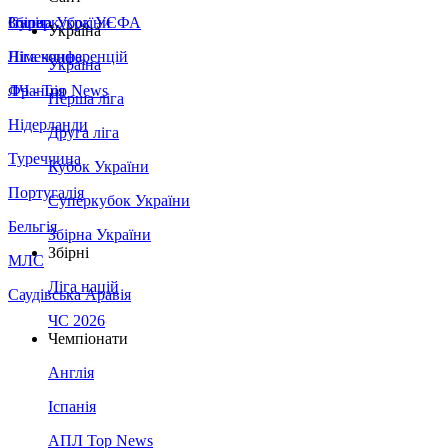
Збірна України
Італія
Суперкубок УЄФА
Україна
Німеччина
Ліга конференцій
Україна
Франція
ЛЧ - Top News
Перша ліга
Нідерланди
Друга ліга
Туреччина
Кубок України
Португалія
Суперкубок України
Бельгія
Збірна України
Збірні
МЛС
Ліга націй
Саудівська Аравія
ЧС 2026
Чемпіонати
Англія
Іспанія
АПЛ Top News