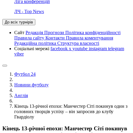
Ліга конференцій
ЛЧ - Top News
До всіх турнірів
Сайт
Редакція
Прогнози
Політика конфіденційності
Правила сайту
Контакти
Правила коментування
Редакційна політика
Структура власності
Соціальні мережі
facebook
x
youtube
instagram
telegram
viber
Футбол 24
Новини футболу
Англія
Кінець 13-річної епохи: Манчестер Сіті покинув один з
головних творців успіху – він запросив до клубу
Гвардіолу
Кінець 13-річної епохи: Манчестер Сіті покинув