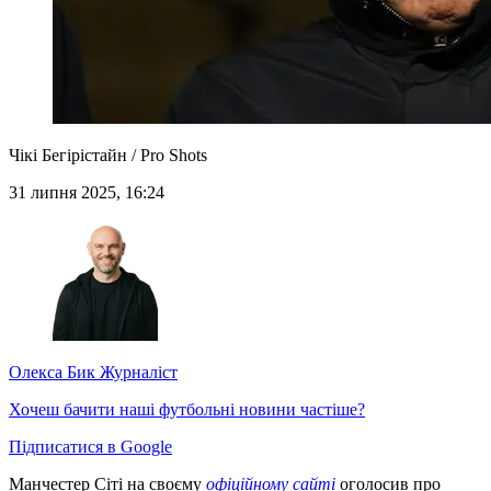
Чікі Бегірістайн / Pro Shots
31 липня 2025, 16:24
Олекса Бик
Журналіст
Хочеш бачити наші футбольні новини частіше?
Підписатися в Google
Манчестер Сіті на своєму
офіційному сайті
оголосив про