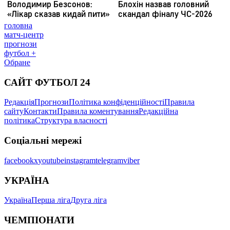
головна
матч-центр
прогнози
футбол +
Обране
САЙТ ФУТБОЛ 24
Редакція
Прогнози
Політика конфіденційності
Правила
сайту
Контакти
Правила коментування
Редакційна
політика
Структура власності
Соціальні мережі
facebook
x
youtube
instagram
telegram
viber
УКРАЇНА
Україна
Перша ліга
Друга ліга
ЧЕМПІОНАТИ