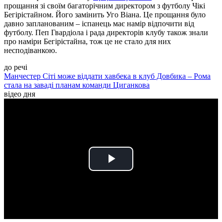
прощання зі своїм багаторічним директором з футболу Чікі
Бегірістайном. Його замінить Уго Віана. Це прощання було
давно запланованим – іспанець має намір відпочити від
футболу. Пеп Гвардіола і рада директорів клубу також знали
про наміри Бегірістайна, тож це не стало для них
несподіванкою.
до речі
Манчестер Сіті може віддати хавбека в клуб Довбика – Рома
стала на заваді планам команди Циганкова
відео дня
Play
Video