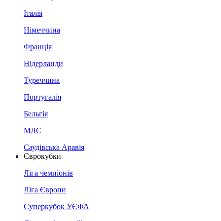
Італія
Німеччина
Франція
Нідерланди
Туреччина
Португалія
Бельгія
МЛС
Саудівська Аравія
Єврокубки
Ліга чемпіонів
Ліга Європи
Суперкубок УЄФА