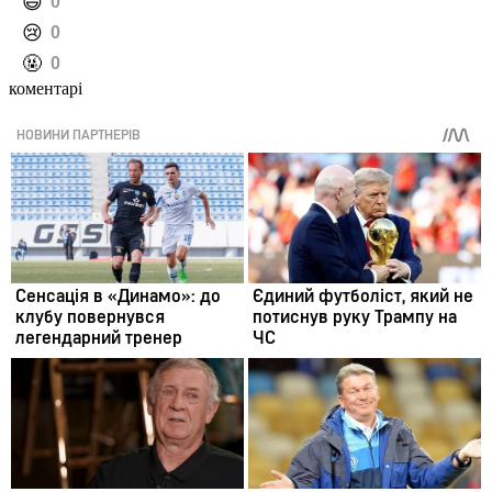
️😄
0
️😢
0
️🤬
0
коментарі