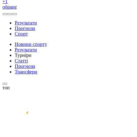
+
1
обране
Результати
Прогнози
Спорт
Новини спорту
Результати
Турніри
Статті
Прогнози
Трансфери
топ