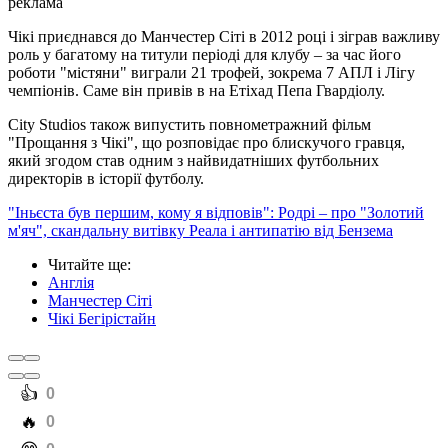
реклама
Чікі приєднався до Манчестер Сіті в 2012 році і зіграв важливу
роль у багатому на титули періоді для клубу – за час його
роботи "містяни" виграли 21 трофей, зокрема 7 АПЛ і Лігу
чемпіонів. Саме він привів в на Етіхад Пепа Гвардіолу.
City Studios також випустить повнометражний фільм
"Прощання з Чікі", що розповідає про блискучого гравця,
який згодом став одним з найвидатніших футбольних
директорів в історії футболу.
"Іньєста був першим, кому я відповів": Родрі – про "Золотий
м'яч", скандальну витівку Реала і антипатію від Бензема
Читайте ще
:
Англія
Манчестер Сіті
Чікі Бегірістайн
️👍
0
️🔥
0