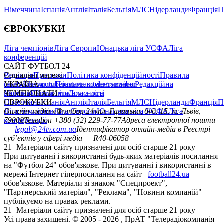
Німеччина
Іспанія
Англія
Італія
Бельгія
МЛС
Нідерланди
Франція
П
ЄВРОКУБКИ
Ліга чемпіонів
Ліга Європи
Юнацька ліга УЄФА
Ліга
конференцій
САЙТ ФУТБОЛ 24
Редакція
Соціальні мережі
Прогнози
Політика конфіденційності
Правила
сайту
facebook
УКРАЇНА
Контакти
x
youtube
Правила коментування
instagram
telegram
viber
Редакційна
політика
Україна
ЧЕМПІОНАТИ
Перша ліга
Структура власності
Друга ліга
Німеччина
ЄВРОКУБКИ
Іспанія
Англія
Італія
Бельгія
МЛС
Нідерланди
Франція
П
Ліга чемпіонів
Онлайн-медіа «Футбол 24»
Ліга Європи
Юнацька ліга УЄФА
пл. Галицька, буд. 15, м. Львів,
Ліга
конференцій
79008
Телефон +380 (32) 229-77-77
Адреса електронної пошти
—
legal@24tv.com.ua
Ідентифікатор онлайн-медіа в Реєстрі
суб’єктів у сфері медіа — R40-06058
21+
Матеріали сайту призначені для осіб старше 21 року
При цитуванні і використанні будь-яких матеріалів посилання
на "Футбол 24" обов'язкове. При цитуванні і використанні в
мережі Інтернет гіперпосилання на сайт
football24.ua
обов'язкове. Матеріали зі знаком "Спецпроект",
"Партнерський матеріал", "Реклама", "Новини компаній"
публікуємо на правах реклами.
21+
Матеріали сайту призначені для осіб старше 21 року
Усi права захищенi. © 2005 -
2026
, ПрАТ "Телерадіокомпанія