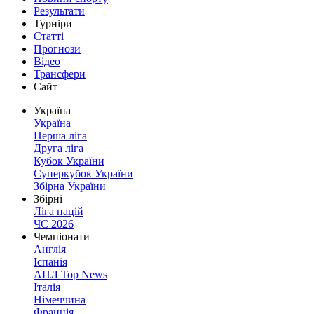
Результати
Турніри
Статті
Прогнози
Відео
Трансфери
Сайт
Україна
Україна
Перша ліга
Друга ліга
Кубок України
Суперкубок України
Збірна України
Збірні
Ліга націй
ЧС 2026
Чемпіонати
Англія
Іспанія
АПЛ Top News
Італія
Німеччина
Франція