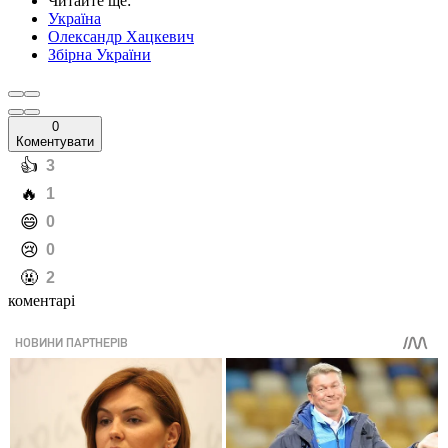
Читайте ще
:
Україна
Олександр Хацкевич
Збірна України
0
Коментувати
️👍
3
️🔥
1
️😄
0
️😢
0
️🤬
2
коментарі