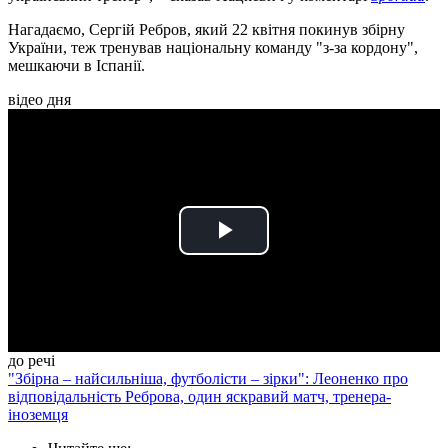
Нагадаємо, Сергій Ребров, який 22 квітня покинув збірну
України, теж тренував національну команду "з-за кордону",
мешкаючи в Іспанії.
відео дня
Play
Video
до речі
"Збірна – найсильніша, футболісти – зірки": Леоненко про
відповідальність Реброва, один яскравий матч, тренера-
іноземця