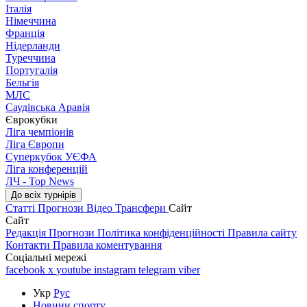
Італія
Німеччина
Франція
Нідерланди
Туреччина
Португалія
Бельгія
МЛС
Саудівська Аравія
Єврокубки
Ліга чемпіонів
Ліга Європи
Суперкубок УЄФА
Ліга конференцій
ЛЧ - Top News
До всіх турнірів
Статті
Прогнози
Відео
Трансфери
Сайт
Сайт
Редакція
Прогнози
Політика конфіденційності
Правила сайту
Контакти
Правила коментування
Соціальні мережі
facebook
x
youtube
instagram
telegram
viber
Укр
Рус
Новини спорту