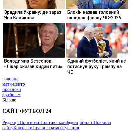
головна
матч-центр
прогнози
футбол +
Більше
САЙТ ФУТБОЛ 24
Редакція
Прогнози
Політика конфіденційності
Правила
сайту
Контакти
Правила коментування