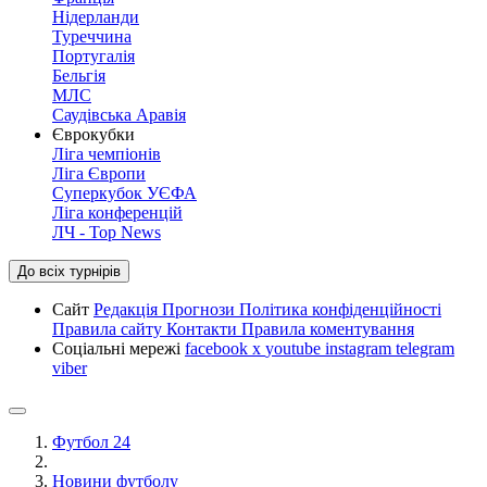
Нідерланди
Туреччина
Португалія
Бельгія
МЛС
Саудівська Аравія
Єврокубки
Ліга чемпіонів
Ліга Європи
Суперкубок УЄФА
Ліга конференцій
ЛЧ - Top News
До всіх турнірів
Сайт
Редакція
Прогнози
Політика конфіденційності
Правила сайту
Контакти
Правила коментування
Соціальні мережі
facebook
x
youtube
instagram
telegram
viber
Футбол 24
Новини футболу