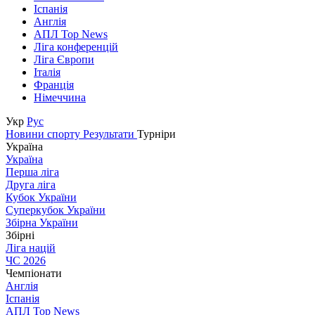
Іспанія
Англія
АПЛ Top News
Ліга конференцій
Ліга Європи
Італія
Франція
Німеччина
Укр
Рус
Новини спорту
Результати
Турніри
Україна
Україна
Перша ліга
Друга ліга
Кубок України
Суперкубок України
Збірна України
Збірні
Ліга націй
ЧС 2026
Чемпіонати
Англія
Іспанія
АПЛ Top News