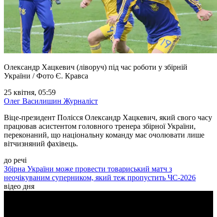
Олександр Хацкевич (ліворуч) під час роботи у збірній
України / Фото Є. Кравса
25 квітня, 05:59
Олег Василишин
Журналіст
Віце-президент Полісся Олександр Хацкевич, який свого часу
працював асистентом головного тренера збірної України,
переконаний, що національну команду має очолювати лише
вітчизняний фахівець.
до речі
Збірна України може провести товариський матч з
неочікуваним суперником, який теж пропустить ЧС-2026
відео дня