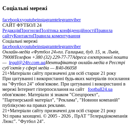
Соціальні мережі
facebook
x
youtube
instagram
telegram
viber
САЙТ ФУТБОЛ 24
Редакція
Прогнози
Політика конфіденційності
Правила
сайту
Контакти
Правила коментування
Соціальні мережі
facebook
x
youtube
instagram
telegram
viber
Онлайн-медіа «Футбол 24»
пл. Галицька, буд. 15, м. Львів,
79008
Телефон +380 (32) 229-77-77
Адреса електронної пошти
—
legal@24tv.com.ua
Ідентифікатор онлайн-медіа в Реєстрі
суб’єктів у сфері медіа — R40-06058
21+
Матеріали сайту призначені для осіб старше 21 року
При цитуванні і використанні будь-яких матеріалів посилання
на "Футбол 24" обов'язкове. При цитуванні і використанні в
мережі Інтернет гіперпосилання на сайт
football24.ua
обов'язкове. Матеріали зі знаком "Спецпроект",
"Партнерський матеріал", "Реклама", "Новини компаній"
публікуємо на правах реклами.
21+
Матеріали сайту призначені для осіб старше 21 року
Усi права захищенi. © 2005 -
2026
, ПрАТ "Телерадіокомпанія
Люкс". "Футбол 24".