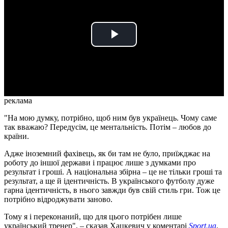
Play
Video
реклама
"На мою думку, потрібно, щоб ним був українець. Чому саме
так вважаю? Передусім, це ментальність. Потім – любов до
країни.
Адже іноземний фахівець, як би там не було, приїжджає на
роботу до іншої держави і працює лише з думками про
результат і гроші. А національна збірна – це не тільки гроші та
результат, а ще й ідентичність. В українського футболу дуже
гарна ідентичність, в нього завжди був свій стиль гри. Тож це
потрібно відроджувати заново.
Тому я і переконаний, що для цього потрібен лише
український тренер", – сказав Хацкевич у коментарі
Sport.ua
.