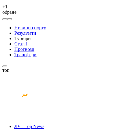
+
1
обране
Новини спорту
Результати
Турніри
Статті
Прогнози
Трансфери
топ
ЛЧ - Top News