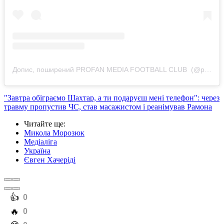
Допис, поширений PROFAN MEDIA FOOTBALL CLUB ️ (@profanmfc)
"Завтра обіграємо Шахтар, а ти подаруєш мені телефон": через
травму пропустив ЧС, став масажистом і реанімував Рамона
Читайте ще
:
Микола Морозюк
Медіаліга
Україна
Євген Хачеріді
️👍
0
️🔥
0