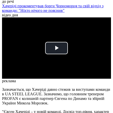
до речі
Хачеріді прокоментував борги Чорноморця та свій відхід з
команди: "Ніхто нічого не пояснив"
відео дня
Play
Video
реклама
Зазначається, що Хачеріді давно стежив за виступами команди
в UA STEEL LEAGUE. Зазначимо, що головним тренером
PROFAN є колишній партнер Євгена по Динамо та збірній
України Микола Морозюк.
"Євген Хачеріді – у новій команді. Досвід топ-рівня, характер