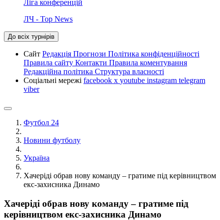
Ліга конференцій
ЛЧ - Top News
До всіх турнірів
Сайт
Редакція
Прогнози
Політика конфіденційності
Правила сайту
Контакти
Правила коментування
Редакційна політика
Структура власності
Соціальні мережі
facebook
x
youtube
instagram
telegram
viber
Футбол 24
Новини футболу
Україна
Хачеріді обрав нову команду – гратиме під керівництвом
екс-захисника Динамо
Хачеріді обрав нову команду – гратиме під
керівництвом екс-захисника Динамо