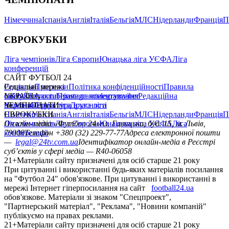
Німеччина
Іспанія
Англія
Італія
Бельгія
МЛС
Нідерланди
Франція
П
ЄВРОКУБКИ
Ліга чемпіонів
Ліга Європи
Юнацька ліга УЄФА
Ліга
конференцій
САЙТ ФУТБОЛ 24
Редакція
Соціальні мережі
Прогнози
Політика конфіденційності
Правила
сайту
facebook
УКРАЇНА
Контакти
x
youtube
Правила коментування
instagram
telegram
viber
Редакційна
політика
Україна
ЧЕМПІОНАТИ
Перша ліга
Структура власності
Друга ліга
Німеччина
ЄВРОКУБКИ
Іспанія
Англія
Італія
Бельгія
МЛС
Нідерланди
Франція
П
Ліга чемпіонів
Онлайн-медіа «Футбол 24»
Ліга Європи
Юнацька ліга УЄФА
пл. Галицька, буд. 15, м. Львів,
Ліга
конференцій
79008
Телефон +380 (32) 229-77-77
Адреса електронної пошти
—
legal@24tv.com.ua
Ідентифікатор онлайн-медіа в Реєстрі
суб’єктів у сфері медіа — R40-06058
21+
Матеріали сайту призначені для осіб старше 21 року
При цитуванні і використанні будь-яких матеріалів посилання
на "Футбол 24" обов'язкове. При цитуванні і використанні в
мережі Інтернет гіперпосилання на сайт
football24.ua
обов'язкове. Матеріали зі знаком "Спецпроект",
"Партнерський матеріал", "Реклама", "Новини компаній"
публікуємо на правах реклами.
21+
Матеріали сайту призначені для осіб старше 21 року