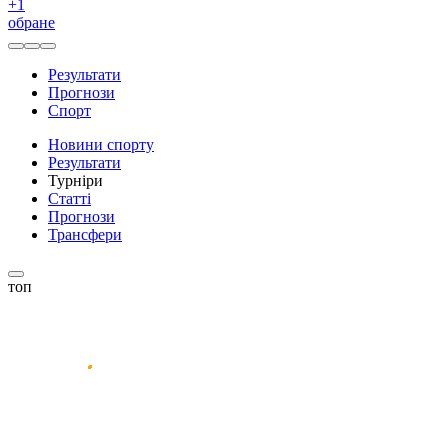
+
1
обране
Результати
Прогнози
Спорт
Новини спорту
Результати
Турніри
Статті
Прогнози
Трансфери
топ