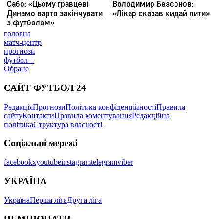
головна
матч-центр
прогнози
футбол +
Обране
САЙТ ФУТБОЛ 24
Редакція
Прогнози
Політика конфіденційності
Правила
сайту
Контакти
Правила коментування
Редакційна
політика
Структура власності
Соціальні мережі
facebook
x
youtube
instagram
telegram
viber
УКРАЇНА
Україна
Перша ліга
Друга ліга
ЧЕМПІОНАТИ