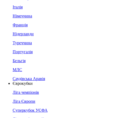
Італія
Німеччина
Франція
Нідерланди
Туреччина
Португалія
Бельгія
МЛС
Саудівська Аравія
Єврокубки
Ліга чемпіонів
Ліга Європи
Суперкубок УЄФА