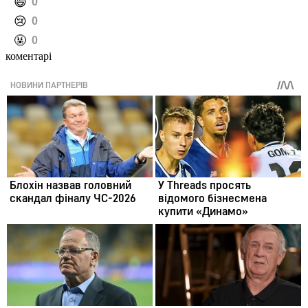
️😄
0
️😢
0
️🤬
0
коментарі