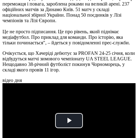
переможця і повага, зароблена роками на великій арені. 237
офіційних матчів за Динамо Київ. 51 матч у складі
національної збірної України. Понад 50 поєдинків у Лізі
чемпіонів та Лізі Європи.
Це не просто підписання. Це про рівень, який піднімає
медіафутбол. Про приклад для команди. Про історію, яка
тільки починається", – йдеться у повідомленні прес-служби.
Очікується, що Хачеріді дебютує за PROFAN 24-25 січня, коли
відбудуться матчі зимового чемпіонату UA STEEL LEAGUE.
Нещодавно 38-річний футболіст покинув Чорноморець, у
складі якого провів 11 ігор.
відео дня
Play