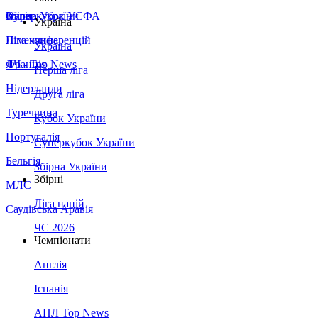
Збірна України
Італія
Суперкубок УЄФА
Україна
Німеччина
Ліга конференцій
Україна
Франція
ЛЧ - Top News
Перша ліга
Нідерланди
Друга ліга
Туреччина
Кубок України
Португалія
Суперкубок України
Бельгія
Збірна України
Збірні
МЛС
Ліга націй
Саудівська Аравія
ЧС 2026
Чемпіонати
Англія
Іспанія
АПЛ Top News