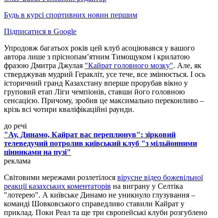
Будь в курсі спортивних новин першим
Підписатися в Google
Упродовж багатьох років цей клуб асоціювався у вашого
автора лише з пріснопам’ятним Тимощуком і крилатою
фразою Дмитра Джулая
"Кайрат головного мозку"
. Але, як
стверджував мудрий Геракліт, усе тече, все змінюється. І ось
історичний гранд Казахстану вперше прорубав вікно у
груповий етап Ліги чемпіонів, ставши його головною
сенсацією. Причому, зробив це максимально переконливо –
крізь всі чотири кваліфікаційні раунди.
до речі
"Ау, Динамо, Кайрат вас переплюнув": зірковий
телеведучий потролив київський клуб "з мільйонними
цінниками на пузі"
реклама
Світовими мережами розлетілося
вірусне відео божевільної
реакції казахських коментаторів
на виграну у Селтіка
"лотерею". А київське Динамо не уникнуло глузування –
команді Шовковського справедливо ставили Кайрат у
приклад. Поки Реал та ще три європейські клуби розгублено