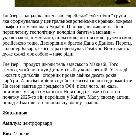
Глейзер – нащадок ашкеназів, єврейської субетнічної групи,
яка сформувалася у центральноєвропейських країнах, зокрема
комфортно мешкала в Україні. Ці люди, зважаючи на тісно
переплетену геополітику, володіли багатьма мовами –
українською, німецькою, польською, литовською, румунською,
російською тощо. Двоюрідним братом Дана є Даніель Перетц,
голкіпер Баварії, якого зараз орендував Гамбург. Вони навіть
дуже схожі між собою – наче рідні.
Глейзер – продукт школи тель-авівського Маккабі. Того
самого, який викинув Динамо в Лігу конференцій. У складі
"жовтих дияволів" опорник провів майже десять років
кар’єри. А потім вирішив що його життя занадто одноманітне.
На сезон завітав до грецького ОФІ, після чого, на жаль,
опинився у Парі із Ніжнього Новгорода. Саме з боліт на
початку 2025-го він перейшов у Кайрат. Має у своєму активі
понад 20 матчів за національну збірну Ізраїлю.
Жоржинью
Амплуа:
центрфорвард
Вік:
27 років