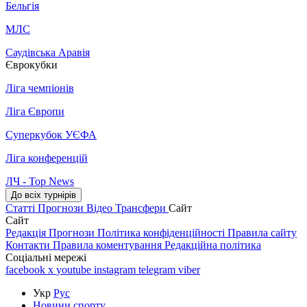
Бельгія
МЛС
Саудівська Аравія
Єврокубки
Ліга чемпіонів
Ліга Європи
Суперкубок УЄФА
Ліга конференцій
ЛЧ - Top News
До всіх турнірів
Статті
Прогнози
Відео
Трансфери
Сайт
Сайт
Редакція
Прогнози
Політика конфіденційності
Правила сайту
Контакти
Правила коментування
Редакційна політика
Соціальні мережі
facebook
x
youtube
instagram
telegram
viber
Укр
Рус
Новини спорту