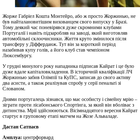
Жорже Габріел Кошта Монтейро, або ж просто Жоржинью, не
був найталановитішим вихованцем свого випуску у Бразі.
Тому деякий час поневірявся дуже скромними клубами
Португалії і навіть підзаробляв на заводі, який виготовляв
автомобільні склоочисники. Життя круто змінилося після
трансферу у Діфферданж. Тут він за короткий період
назабивав купу голів, а його клуб став чемпіоном
Люксембургу.
У грудні минулого року нападника підписав Кайрат і це було
дуже вдале капіталовкладення. В історичній кваліфікації ЛЧ
Жоржинью забив Олімпії та КуПС, записав до свого активу
два асисти, а також реалізував спробу у серії пенальті зі
Слованом.
Днями португалець зізнався, що має особисту і сімейну мрію –
зіграти проти лісабонського Спортінга, за який він вболіває з
дитинства. Мрії здійснюються. Вісімнадцятого вересня Кайрат
стартує в груповому етапі матчем на Жозе Альваладе.
Дастан Сатпаєв
Амплуа:
центрфорвард