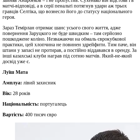
зайняв Анарбеков – і не пропустив. Сухенько він відстояв і в
матчі-відповіді, а в серії пенальті потягнув удари аж трьох
гравців Селтіка, що вознесло його до статусу національного
героя.
Зараз Темірлан отримає шанс усього свого життя, адже
повернення Заруцкого не буде швидким – там серйозно
пошкоджене коліно. Незважаючи на обмаль єврокубкової
практики, цей хлопчина не повинен здрейфити. Тим паче, він
штани у запасі не протирав, а постійно віддавався в оренду. За
інші казахські клуби награв під сотню матчів. Який-не-який
досвід уже є.
Луїш Мата
Амплуа:
лівий захисник
Вік:
28 років
Національність:
португалець
Вартість:
400 тисяч євро