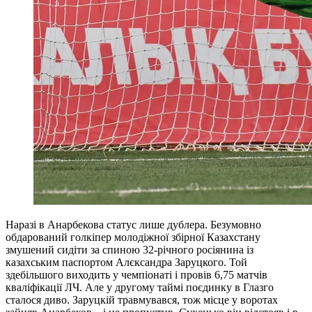
Наразі в Анарбекова статус лише дублера. Безумовно
обдарований голкіпер молодіжної збірної Казахстану
змушений сидіти за спиною 32-річного росіянина із
казахським паспортом Алєксандра Заруцкого. Той
здебільшого виходить у чемпіонаті і провів 6,75 матчів
кваліфікації ЛЧ. Але у другому таймі поєдинку в Глазго
сталося диво. Заруцкій травмувався, тож місце у воротах