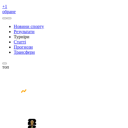
+
1
обране
Новини спорту
Результати
Турніри
Статті
Прогнози
Трансфери
топ