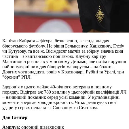
Капітан Кайрата – фігура, безперечно, легендарна для
білоруського футболу. Не рівня Белькевичу, Хацкевичу, Глєбу
чи Кутузову, та все ж. Вісімдесят матчів за збірну, значна їхня
частина – з капітанською пов’язкою. Клубну кар’єру
Мартиновіч розпочав у мінському Динамо, але потім вирушив
найпопулярнішим для білорусів маршрутом – на болота.
Довгих чотирнадцять років у Краснодарі, Рубіні та Уралі, три
"бронзи" РПЛ.
Здоров’я у цього майже 40-річного ветерана в повному
порядку. Відіграв аж 780 хвилин у цьогорічній кваліфікації ЛЧ
– найвищий показник серед усієї команди. У кульмінаційні
моменти зберігає холоднокровність. Чітко реалізував свої
удари у серіях пенальті зі Слованом та Селтіком.
Дан Глейзер
Амплуа:
опорний півзахисник