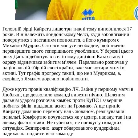
Головній зірці Кайрата лише три тижні тому виповнилося 17
років. Він належить лондонському Челсі, куди зобов’язаний
повернутися з настанням повноліття, а його кумиром є
Михайло Мудрик. Сатпаєв має усе необхідне, щоб значно
перевершити свого теперішнього улюбленця. У березні цього
року Дастан дебютував в елітному дивізіоні Казахстану і
одразу відзначився забитим м’ячем. Паралельно розпочав у
національній збірній своєї країни, вже має чотири матчі в
активі. Тут графік прогресу такий, що не з Мудриком, а,
скоріше, з Ямалем доречно порівнювати.
Дуже круто провів кваліфікацію ЛЧ. Забив у першому матчі в
Любляні, що дозволило команді вивезти нічию. Шаленим
дальнім ударом розпочав камбек проти КуПС і завершив
побиття фінів, віддавши асист на Громико. А ще приніс
Кайрату домашню перемогу над Слованом, реалізувавши
пенальті. Комфортно почувається як у центрі нападу, так і на
лівому фланзі атаки. Не губиться, не панікує у складних
ситуаціях. Безперечно, азарт обдарованого вундеркінда
надихає на подвиги всю команду.