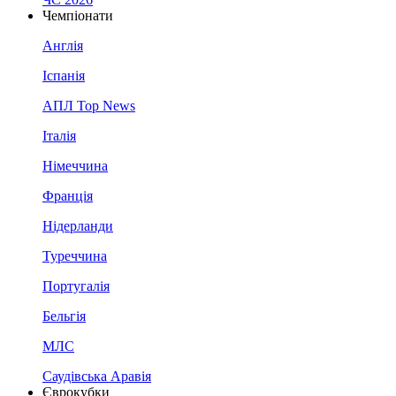
Чемпіонати
Англія
Іспанія
АПЛ Top News
Італія
Німеччина
Франція
Нідерланди
Туреччина
Португалія
Бельгія
МЛС
Саудівська Аравія
Єврокубки