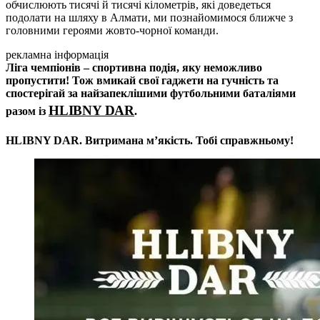
обчислюють тисячі й тисячі кілометрів, які доведеться
подолати на шляху в Алмати, ми познайомимося ближче з
головними героями жовто-чорної команди.
рекламна інформація
Ліга чемпіонів – спортивна подія, яку неможливо
пропустити! Тож вмикай свої гаджети на гучність та
спостерігай за найзапеклішими футбольними баталіями
HLIBNY DAR
разом із
.
HLIBNY DAR. Витримана мʼякість. Тобі справжньому!