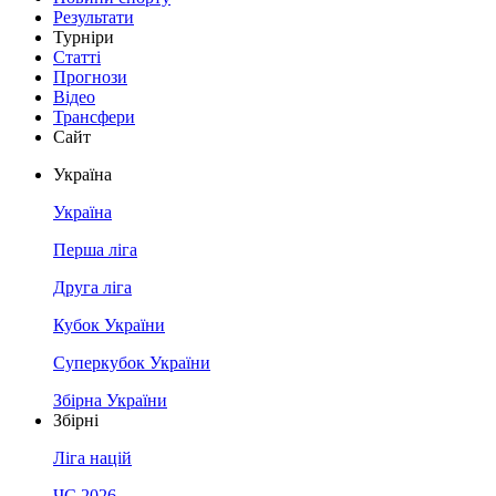
Результати
Турніри
Статті
Прогнози
Відео
Трансфери
Сайт
Україна
Україна
Перша ліга
Друга ліга
Кубок України
Суперкубок України
Збірна України
Збірні
Ліга націй
ЧС 2026