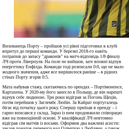
Вихованець Порту – пройшов усі рівні підготовки в клубі
впритул до першої команди. У березні 2018-го навіть
потрапив до запасу "драконів" на матч-відповідь 1/8 фіналу
ЛЧ проти Ліверпуля. На поле не вийшов, зате вповні відчув
енергетику Енфілда. Команди тоді розписали 0:0, що не мало
жодного значення, адже все вирішилося раніше – в рідних
стінах Порту згорів 0:5.
Мата набував стажу, скитаючись по орендах – Портімоненсе,
Картахена. У 2020-му його занесло в Польщу, де він нарешті
відчув себе людиною. Три роки відіграв за Погонь Щецін,
потім перейшов у Заглембє Любін. За Кайрат португалець
бігає від початку цього року. Спершу приїхав в оренду – і
гарно вписався у склад. Зараз із ним продовжили співпрацю
вже на повноцінній основі. У кваліфікації ЛЧ невтомно
відіграв сім матчів із восьми. Оформив два важливі асисти:
заклав початок перемоги над Олімпією з Любляни, а також