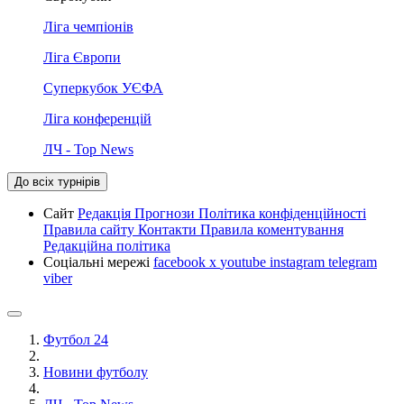
Ліга чемпіонів
Ліга Європи
Суперкубок УЄФА
Ліга конференцій
ЛЧ - Top News
До всіх турнірів
Сайт
Редакція
Прогнози
Політика конфіденційності
Правила сайту
Контакти
Правила коментування
Редакційна політика
Соціальні мережі
facebook
x
youtube
instagram
telegram
viber
Футбол 24
Новини футболу