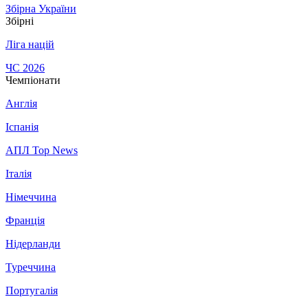
Збірна України
Збірні
Ліга націй
ЧС 2026
Чемпіонати
Англія
Іспанія
АПЛ Top News
Італія
Німеччина
Франція
Нідерланди
Туреччина
Португалія