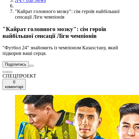
ЛЧ - Top News
"Кайрат головного мозку": сім героїв найбільшої
сенсації Ліги чемпіонів
"Кайрат головного мозку": сім героїв
найбільшої сенсації Ліги чемпіонів
"Футбол 24" знайомить із чемпіоном Казахстану, який
підкорив ваші серця.
Поділитись
СПЕЦПРОЕКТ
0
коментарі