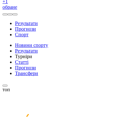
+
1
обране
Результати
Прогнози
Спорт
Новини спорту
Результати
Турніри
Статті
Прогнози
Трансфери
топ