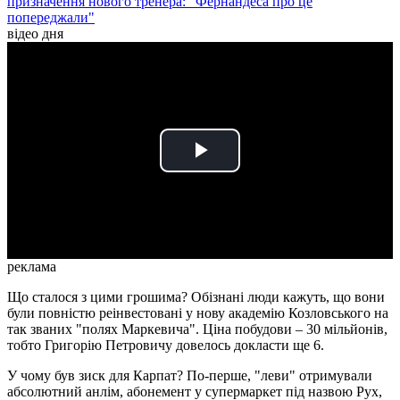
призначення нового тренера: "Фернандеса про це
попереджали"
відео дня
Play
Video
реклама
Що сталося з цими грошима? Обізнані люди кажуть, що вони
були повністю реінвестовані у нову академію Козловського на
так званих "полях Маркевича". Ціна побудови – 30 мільйонів,
тобто Григорію Петровичу довелось докласти ще 6.
У чому був зиск для Карпат? По-перше, "леви" отримували
абсолютний анлім, абонемент у супермаркет під назвою Рух,