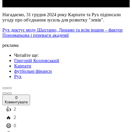
Нагадаємо, 31 грудня 2024 року Карпати та Рух підписали
угоду про об'єднання зусиль для розвитку "левів".
Рух диктує моду Шахтарю, Динамо та всім іншим – фактор
Пономарьова і переваги академії
реклама
Читайте ще
:
Григорій Козловський
Карпати
футбольні фінанси
Рух
0
Коментувати
️👍
2
️🔥
2
️😄
0