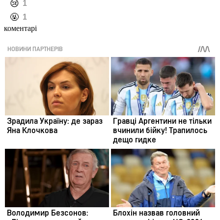
️😢
1
️🤬
1
коментарі