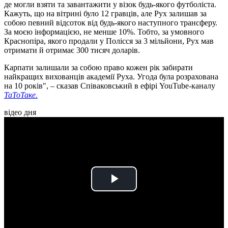
де могли взяти та завантажити у візок будь-якого футболіста.
Кажуть, що на вітрині було 12 гравців, але Рух залишав за
собою певний відсоток від будь-якого наступного трансферу.
За моєю інформацією, не менше 10%. Тобто, за умовного
Краснопіра, якого продали у Полісся за 3 мільйони, Рух мав
отримати й отримає 300 тисяч доларів.
Карпати залишали за собою право кожен рік забирати
найкращих вихованців академії Руха. Угода була розрахована
на 10 років", – сказав Співаковський в ефірі YouTube-каналу
ТаТоТаке.
відео дня
Play
Video