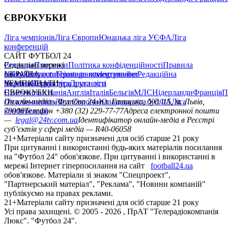
ЄВРОКУБКИ
Ліга чемпіонів
Ліга Європи
Юнацька ліга УЄФА
Ліга
конференцій
САЙТ ФУТБОЛ 24
Редакція
Соціальні мережі
Прогнози
Політика конфіденційності
Правила
сайту
facebook
УКРАЇНА
Контакти
x
youtube
Правила коментування
instagram
telegram
viber
Редакційна
політика
Україна
ЧЕМПІОНАТИ
Перша ліга
Структура власності
Друга ліга
Німеччина
ЄВРОКУБКИ
Іспанія
Англія
Італія
Бельгія
МЛС
Нідерланди
Франція
П
Ліга чемпіонів
Онлайн-медіа «Футбол 24»
Ліга Європи
Юнацька ліга УЄФА
пл. Галицька, буд. 15, м. Львів,
Ліга
конференцій
79008
Телефон +380 (32) 229-77-77
Адреса електронної пошти
—
legal@24tv.com.ua
Ідентифікатор онлайн-медіа в Реєстрі
суб’єктів у сфері медіа — R40-06058
21+
Матеріали сайту призначені для осіб старше 21 року
При цитуванні і використанні будь-яких матеріалів посилання
на "Футбол 24" обов'язкове. При цитуванні і використанні в
мережі Інтернет гіперпосилання на сайт
football24.ua
обов'язкове. Матеріали зі знаком "Спецпроект",
"Партнерський матеріал", "Реклама", "Новини компаній"
публікуємо на правах реклами.
21+
Матеріали сайту призначені для осіб старше 21 року
Усi права захищенi. © 2005 -
2026
, ПрАТ "Телерадіокомпанія
Люкс". "Футбол 24".