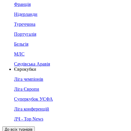
Франція
Нідерланди
Туреччина
Португалія
Бельгія
МЛС
Саудівська Аравія
Єврокубки
Ліга чемпіонів
Ліга Європи
Суперкубок УЄФА
Ліга конференцій
ЛЧ - Top News
До всіх турнірів