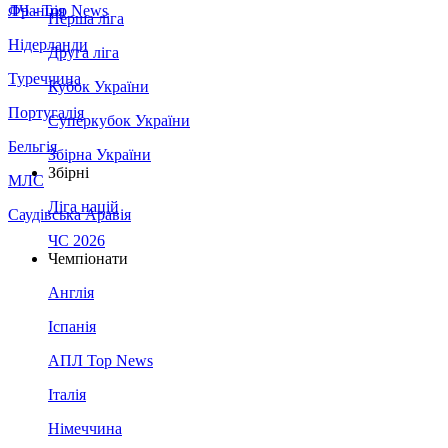
Франція
ЛЧ - Top News
Перша ліга
Нідерланди
Друга ліга
Туреччина
Кубок України
Португалія
Суперкубок України
Бельгія
Збірна України
Збірні
МЛС
Ліга націй
Саудівська Аравія
ЧС 2026
Чемпіонати
Англія
Іспанія
АПЛ Top News
Італія
Німеччина