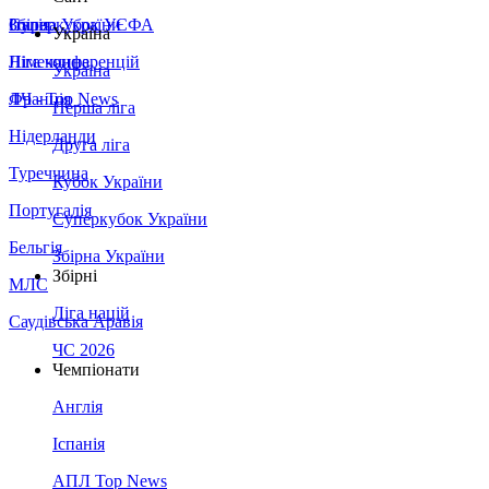
Збірна України
Італія
Суперкубок УЄФА
Україна
Німеччина
Ліга конференцій
Україна
Франція
ЛЧ - Top News
Перша ліга
Нідерланди
Друга ліга
Туреччина
Кубок України
Португалія
Суперкубок України
Бельгія
Збірна України
Збірні
МЛС
Ліга націй
Саудівська Аравія
ЧС 2026
Чемпіонати
Англія
Іспанія
АПЛ Top News