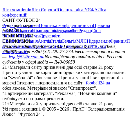
Ліга чемпіонів
Ліга Європи
Юнацька ліга УЄФА
Ліга
конференцій
САЙТ ФУТБОЛ 24
Редакція
Соціальні мережі
Прогнози
Політика конфіденційності
Правила
сайту
facebook
УКРАЇНА
Контакти
x
youtube
Правила коментування
instagram
telegram
viber
Редакційна
політика
Україна
ЧЕМПІОНАТИ
Перша ліга
Структура власності
Друга ліга
Німеччина
ЄВРОКУБКИ
Іспанія
Англія
Італія
Бельгія
МЛС
Нідерланди
Франція
П
Ліга чемпіонів
Онлайн-медіа «Футбол 24»
Ліга Європи
Юнацька ліга УЄФА
пл. Галицька, буд. 15, м. Львів,
Ліга
конференцій
79008
Телефон +380 (32) 229-77-77
Адреса електронної пошти
—
legal@24tv.com.ua
Ідентифікатор онлайн-медіа в Реєстрі
суб’єктів у сфері медіа — R40-06058
21+
Матеріали сайту призначені для осіб старше 21 року
При цитуванні і використанні будь-яких матеріалів посилання
на "Футбол 24" обов'язкове. При цитуванні і використанні в
мережі Інтернет гіперпосилання на сайт
football24.ua
обов'язкове. Матеріали зі знаком "Спецпроект",
"Партнерський матеріал", "Реклама", "Новини компаній"
публікуємо на правах реклами.
21+
Матеріали сайту призначені для осіб старше 21 року
Усi права захищенi. © 2005 -
2026
, ПрАТ "Телерадіокомпанія
Люкс". "Футбол 24".