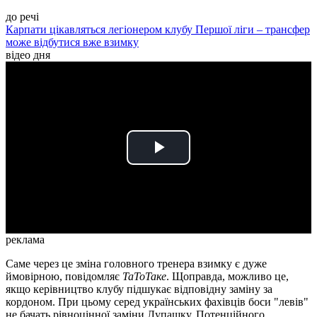
до речі
Карпати цікавляться легіонером клубу Першої ліги – трансфер
може відбутися вже взимку
відео дня
Play
Video
реклама
Саме через це зміна головного тренера взимку є дуже
ймовірною, повідомляє
ТаТоТаке
. Щоправда, можливо це,
якщо керівництво клубу підшукає відповідну заміну за
кордоном. При цьому серед українських фахівців боси "левів"
не бачать рівноцінної заміни Лупашку. Потенційного