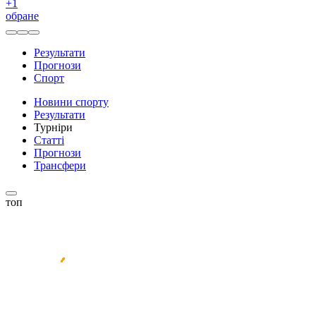
+
1
обране
Результати
Прогнози
Спорт
Новини спорту
Результати
Турніри
Статті
Прогнози
Трансфери
топ