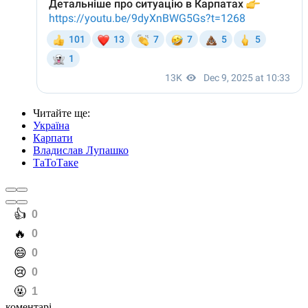
Читайте ще
:
Україна
Карпати
Владислав Лупашко
ТаТоТаке
️👍
0
️🔥
0
️😄
0
️😢
0
️🤬
1
коментарі