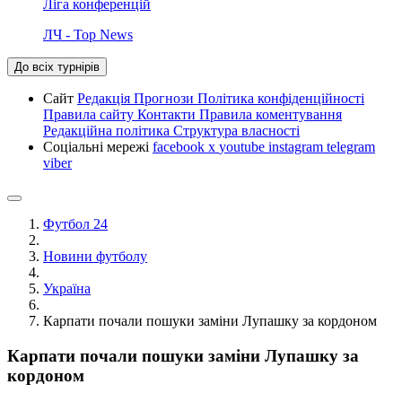
Ліга конференцій
ЛЧ - Top News
До всіх турнірів
Сайт
Редакція
Прогнози
Політика конфіденційності
Правила сайту
Контакти
Правила коментування
Редакційна політика
Структура власності
Соціальні мережі
facebook
x
youtube
instagram
telegram
viber
Футбол 24
Новини футболу
Україна
Карпати почали пошуки заміни Лупашку за кордоном
Карпати почали пошуки заміни Лупашку за
кордоном