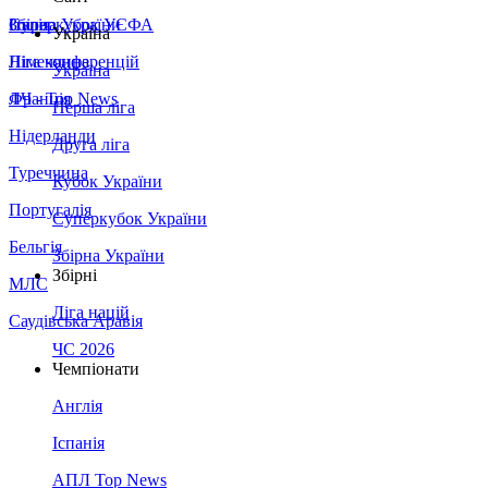
Збірна України
Італія
Суперкубок УЄФА
Україна
Німеччина
Ліга конференцій
Україна
Франція
ЛЧ - Top News
Перша ліга
Нідерланди
Друга ліга
Туреччина
Кубок України
Португалія
Суперкубок України
Бельгія
Збірна України
Збірні
МЛС
Ліга націй
Саудівська Аравія
ЧС 2026
Чемпіонати
Англія
Іспанія
АПЛ Top News