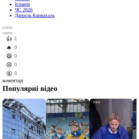
Іспанія
ЧС 2026
Даніель Карвахаль
️👍
1
️🔥
0
️😄
0
️😢
0
️🤬
0
коментарі