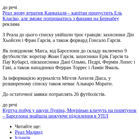
до речі
Реал знову втратив Карвахаля – капітан пропустить Ель
Класіко, але зможе попрощатись з фанами на Бернабеу
реклама
З Реала до цього списку увійшли троє гравців: захисники Дін
Хьойсен і Фран Гарсія, а також форвард Гонсало Гарсія.
Як повідомляє Marca, від Барселони до складу включено 9
футболістів: воротар Жоан Гарсія, захисники Ерік Гарсія та
Пау Кубарсі, півзахисники Дані Ольмо, Педрі, Фермін Лопес і
Гаві, а також нападники Ферран Торрес і Ламін Ямаль.
За інформацією журналіста Мігеля Анхеля Діаса, у
розширеному списку також немає Альваро Морати.
До остаточної заявки потраплять 26 футболістів.
до речі
Куртуа побув у шкурі Луніна, Моурінью кличуть на порятунок
– Барселона знайшла шокуюче підсилення в УПЛ
Читайте ще
:
Реал Мадрид
Іспанія