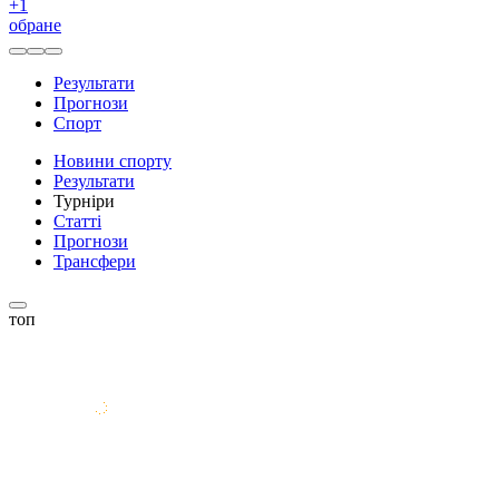
+
1
обране
Результати
Прогнози
Спорт
Новини спорту
Результати
Турніри
Статті
Прогнози
Трансфери
топ