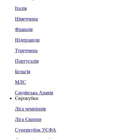
Італія
Німеччина
Франція
Нідерланди
Туреччина
Португалія
Бельгія
МЛС
Саудівська Аравія
Єврокубки
Ліга чемпіонів
Ліга Європи
Суперкубок УЄФА