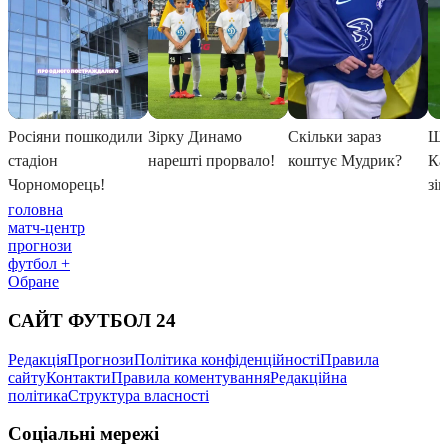
головна
матч-центр
прогнози
футбол +
Обране
САЙТ ФУТБОЛ 24
Редакція
Прогнози
Політика конфіденційності
Правила
сайту
Контакти
Правила коментування
Редакційна
політика
Структура власності
Соціальні мережі