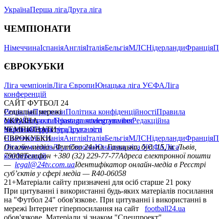
Україна
Перша ліга
Друга ліга
ЧЕМПІОНАТИ
Німеччина
Іспанія
Англія
Італія
Бельгія
МЛС
Нідерланди
Франція
П
ЄВРОКУБКИ
Ліга чемпіонів
Ліга Європи
Юнацька ліга УЄФА
Ліга
конференцій
САЙТ ФУТБОЛ 24
Редакція
Соціальні мережі
Прогнози
Політика конфіденційності
Правила
сайту
facebook
УКРАЇНА
Контакти
x
youtube
Правила коментування
instagram
telegram
viber
Редакційна
політика
Україна
ЧЕМПІОНАТИ
Перша ліга
Структура власності
Друга ліга
Німеччина
ЄВРОКУБКИ
Іспанія
Англія
Італія
Бельгія
МЛС
Нідерланди
Франція
П
Ліга чемпіонів
Онлайн-медіа «Футбол 24»
Ліга Європи
Юнацька ліга УЄФА
пл. Галицька, буд. 15, м. Львів,
Ліга
конференцій
79008
Телефон +380 (32) 229-77-77
Адреса електронної пошти
—
legal@24tv.com.ua
Ідентифікатор онлайн-медіа в Реєстрі
суб’єктів у сфері медіа — R40-06058
21+
Матеріали сайту призначені для осіб старше 21 року
При цитуванні і використанні будь-яких матеріалів посилання
на "Футбол 24" обов'язкове. При цитуванні і використанні в
мережі Інтернет гіперпосилання на сайт
football24.ua
обов'язкове. Матеріали зі знаком "Спецпроект",