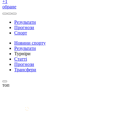
+
1
обране
Результати
Прогнози
Спорт
Новини спорту
Результати
Турніри
Статті
Прогнози
Трансфери
топ