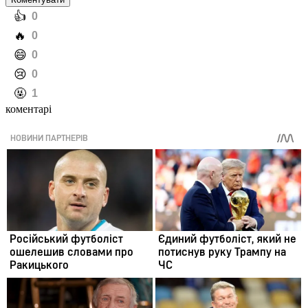
️👍
0
️🔥
0
️😄
0
️😢
0
️🤬
1
коментарі