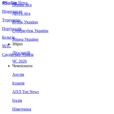
Франція
ЛЧ - Top News
Перша ліга
Нідерланди
Друга ліга
Туреччина
Кубок України
Португалія
Суперкубок України
Бельгія
Збірна України
Збірні
МЛС
Ліга націй
Саудівська Аравія
ЧС 2026
Чемпіонати
Англія
Іспанія
АПЛ Top News
Італія
Німеччина