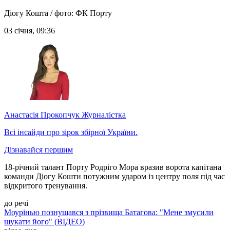
Діогу Кошта / фото: ФК Порту
03 січня, 09:36
Анастасія Прокопчук
Журналістка
Всі інсайди про зірок збірної України.
Дізнавайся першим
18-річний талант Порту Родріго Мора вразив ворота капітана
команди Діогу Кошти потужним ударом із центру поля під час
відкритого тренування.
до речі
Моурінью познущався з прізвища Батагова: "Мене змусили
шукати його" (ВІДЕО)