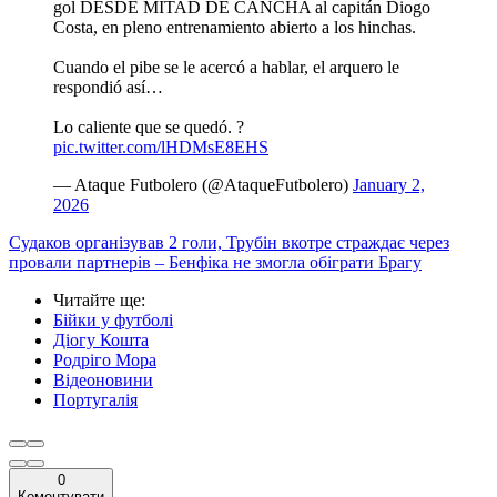
gol DESDE MITAD DE CANCHA al capitán Diogo
Costa, en pleno entrenamiento abierto a los hinchas.
Cuando el pibe se le acercó a hablar, el arquero le
respondió así…
Lo caliente que se quedó. ?
pic.twitter.com/lHDMsE8EHS
— Ataque Futbolero (@AtaqueFutbolero)
January 2,
2026
Судаков організував 2 голи, Трубін вкотре страждає через
провали партнерів – Бенфіка не змогла обіграти Брагу
Читайте ще
:
Бійки у футболі
Діогу Кошта
Родріго Мора
Відеоновини
Португалія
0
Коментувати