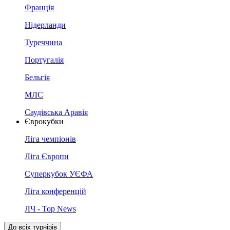
Франція
Нідерланди
Туреччина
Португалія
Бельгія
МЛС
Саудівська Аравія
Єврокубки
Ліга чемпіонів
Ліга Європи
Суперкубок УЄФА
Ліга конференцій
ЛЧ - Top News
До всіх турнірів