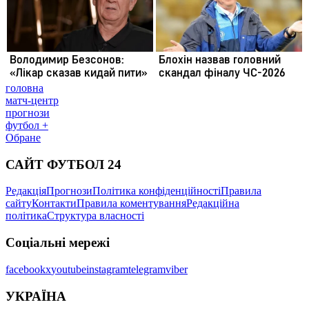
головна
матч-центр
прогнози
футбол +
Обране
САЙТ ФУТБОЛ 24
Редакція
Прогнози
Політика конфіденційності
Правила
сайту
Контакти
Правила коментування
Редакційна
політика
Структура власності
Соціальні мережі
facebook
x
youtube
instagram
telegram
viber
УКРАЇНА