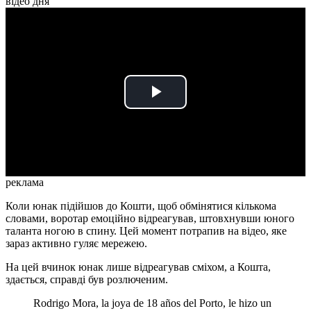
відео дня
Play
Video
реклама
Коли юнак підійшов до Кошти, щоб обмінятися кількома
словами, воротар емоційно відреагував, штовхнувши юного
таланта ногою в спину. Цей момент потрапив на відео, яке
зараз активно гуляє мережею.
На цей вчинок юнак лише відреагував сміхом, а Кошта,
здається, справді був розлюченим.
Rodrigo Mora, la joya de 18 años del Porto, le hizo un