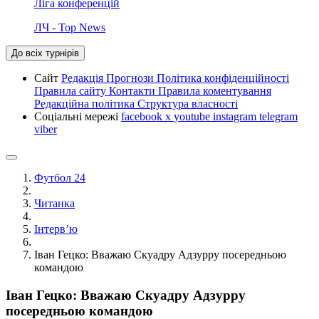
Ліга конференцій
ЛЧ - Top News
До всіх турнірів
Сайт
Редакція
Прогнози
Політика конфіденційності
Правила сайту
Контакти
Правила коментування
Редакційна політика
Структура власності
Соціальні мережі
facebook
x
youtube
instagram
telegram
viber
Футбол 24
Читанка
Інтерв’ю
Іван Гецко: Вважаю Скуадру Адзурру посередньою
командою
Іван Гецко: Вважаю Скуадру Адзурру
посередньою командою