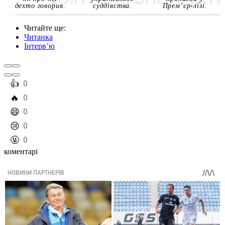
дехто говорив.
суддівства.
Прем’єр-лізі.
Читайте ще
:
Читанка
Інтерв’ю
️👍
0
️🔥
0
️😄
0
️😢
0
️🤬
0
коментарі