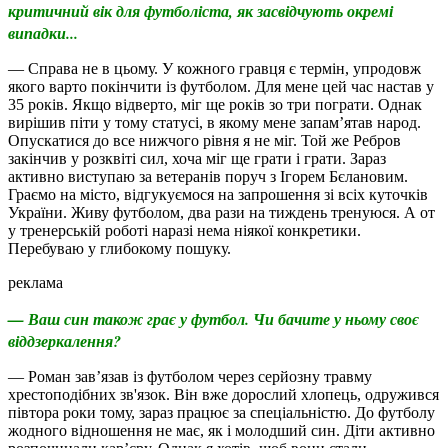
критичний вік для футболіста, як засвідчують окремі
випадки...
— Справа не в цьому. У кожного гравця є термін, упродовж
якого варто покінчити із футболом. Для мене цей час настав у
35 років. Якщо відверто, міг ще років зо три пограти. Однак
вирішив піти у тому статусі, в якому мене запам’ятав народ.
Опускатися до все нижчого рівня я не міг. Той же Ребров
закінчив у розквіті сил, хоча міг ще грати і грати. Зараз
активно виступаю за ветеранів поруч з Ігорем Бєлановим.
Граємо на місто, відгукуємося на запрошення зі всіх куточків
України. Живу футболом, два рази на тиждень тренуюся. А от
у тренерській роботі наразі нема ніякої конкретики.
Перебуваю у глибокому пошуку.
реклама
— Ваш син також грає у футбол. Чи бачите у ньому своє
віддзеркалення?
— Роман зав’язав із футболом через серйозну травму
хрестоподібних зв'язок. Він вже дорослий хлопець, одружився
півтора роки тому, зараз працює за спеціальністю. До футболу
жодного відношення не має, як і молодший син. Діти активно