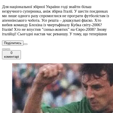
Для національної збірної України годі знайти більш
незручного суперника, аніж збірна Італії. У шести поєдинках
ми лише одного разу спромоглися не програти футболістам із
апеннінського чобота. Усе решта – дошкульні фіаско. Хто
вибив команду Блохіна із чвертьфіналу Кубка світу-2006?
Італія! Хто не впустив "синьо-жовтих" на Євро-2008? Знову
італійці! Сьогодні настав час реваншу. У тому, що теперішня
Поділитись
0
коментарі