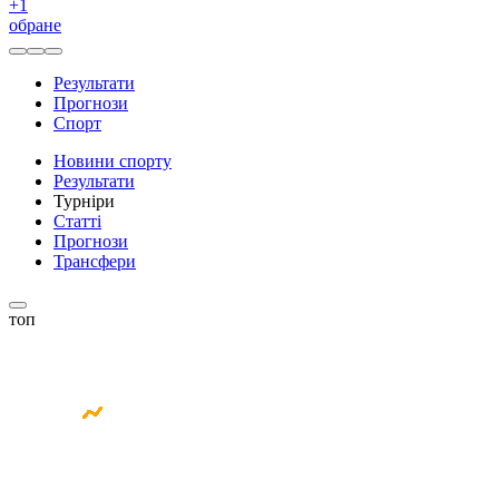
+
1
обране
Результати
Прогнози
Спорт
Новини спорту
Результати
Турніри
Статті
Прогнози
Трансфери
топ