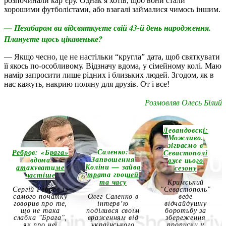
розпочинали кар’єру. Однак я хотів, щоб вони стали
хорошими футболістами, або взагалі займалися чимось іншим.
— Незабаром ви відсвяткуєте свій 43-й день народження.
Плануєте щось цікавеньке?
— Якщо чесно, це не настільки “кругла” дата, щоб святкувати
її якось по-особливому. Відзначу вдома, у сімейному колі. Маю
намір запросити лише рідних і близьких людей. Згодом, як в
нас кажуть, накрию поляну для друзів. От і все!
Розмовляв Олесь Білий
Левандовскі:
Можливо,
зіграємо в
Саленко:
Ребров: «Брага»
Севастополі
Запрошення
вдома
вже цього
Коліни — зайва
атакуватиме
сезону
трата грошей
частіше
та часу
Кримський
Сергій Ребров із
"Севастополь"
самого початку
Олег Саленко в
веде
говорив про те,
інтерв’ю
відчайдушну
що не така
поділився своїм
боротьбу за
слабка "Брага",
враженням від
збереження
як про неї
українського
прописки у