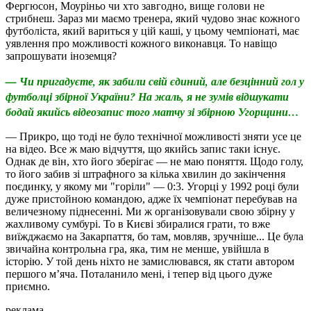
Фергюсон, Моуріньо чи хто завгодно, вище голови не
стрибнеш. Зараз ми маємо тренера, який чудово знає кожного
футболіста, який вариться у цій каші, у цьому чемпіонаті, має
уявлення про можливості кожного виконавця. То навіщо
запрошувати іноземця?
— Чи пригадуєте, як забили свій єдиний, але безцінний гол у
футболці збірної України? На жаль, я не зумів відшукати
бодай якийсь відеозапис того матчу зі збірною Угорщини…
— Прикро, що тоді не було технічної можливості зняти усе це
на відео. Все ж маю відчуття, що якийсь запис таки існує.
Однак де він, хто його зберігає — не маю поняття. Щодо голу,
то його забив зі штрафного за кілька хвилин до закінчення
поєдинку, у якому ми "горіли" — 0:3. Угорці у 1992 році були
дуже пристойною командою, адже їх чемпіонат перебував на
величезному піднесенні. Ми ж організовували свою збірну у
жахливому сумбурі. То в Києві збиралися грати, то вже
виїжджаємо на Закарпаття, бо там, мовляв, зручніше... Це була
звичайна контрольна гра, яка, тим не менше, увійшла в
історію. У той день ніхто не замислювався, як стати автором
першого м’яча. Поталанило мені, і тепер від цього дуже
приємно.
реклама