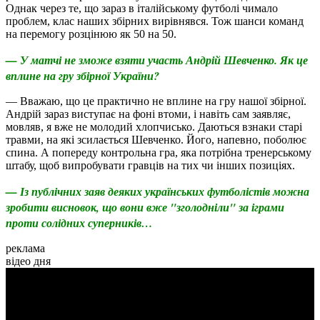
Однак через те, що зараз в італійському футболі чимало
проблем, клас наших збірних вирівнявся. Тож шанси команд
на перемогу розцінюю як 50 на 50.
— У матчі не зможе взяти участь Андрій Шевченко. Як це
вплине на гру збірної України?
— Вважаю, що це практично не вплине на гру нашої збірної.
Андрій зараз виступає на фоні втоми, і навіть сам заявляє,
мовляв, я вже не молодий хлопчисько. Даються взнаки старі
травми, на які зсилається Шевченко. Його, напевно, поболює
спина. А попереду контрольна гра, яка потрібна тренерському
штабу, щоб випробувати гравців на тих чи інших позиціях.
— Із публічних заяв деяких українських футболістів можна
зробити висновок, що вони вже "зголодніли" за іграми
проти солідних суперників…
реклама
відео дня