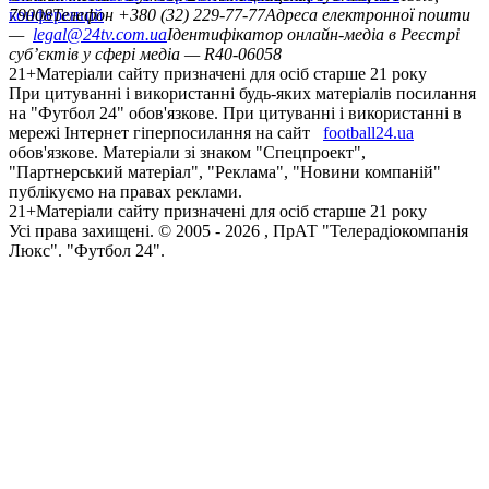
конференцій
79008
Телефон +380 (32) 229-77-77
Адреса електронної пошти
—
legal@24tv.com.ua
Ідентифікатор онлайн-медіа в Реєстрі
суб’єктів у сфері медіа — R40-06058
21+
Матеріали сайту призначені для осіб старше 21 року
При цитуванні і використанні будь-яких матеріалів посилання
на "Футбол 24" обов'язкове. При цитуванні і використанні в
мережі Інтернет гіперпосилання на сайт
football24.ua
обов'язкове. Матеріали зі знаком "Спецпроект",
"Партнерський матеріал", "Реклама", "Новини компаній"
публікуємо на правах реклами.
21+
Матеріали сайту призначені для осіб старше 21 року
Усi права захищенi. © 2005 -
2026
, ПрАТ "Телерадіокомпанія
Люкс". "Футбол 24".