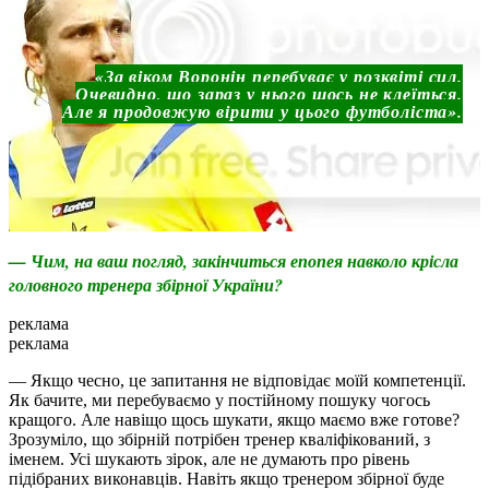
«
За віком Воронін перебуває у розквіті сил.
Очевидно, що зараз у нього щось не клеїться.
Але я продовжую вірити у цього футболіста
».
— Чим, на ваш погляд, закінчиться епопея навколо крісла
головного тренера збірної України?
реклама
реклама
— Якщо чесно, це запитання не відповідає моїй компетенції.
Як бачите, ми перебуваємо у постійному пошуку чогось
кращого. Але навіщо щось шукати, якщо маємо вже готове?
Зрозуміло, що збірній потрібен тренер кваліфікований, з
іменем. Усі шукають зірок, але не думають про рівень
підібраних виконавців. Навіть якщо тренером збірної буде