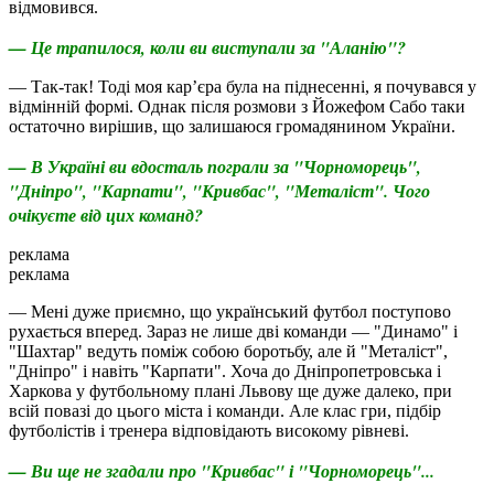
відмовився.
— Це трапилося, коли ви виступали за "Аланію"?
— Так-так! Тоді моя кар’єра була на піднесенні, я почувався у
відмінній формі. Однак після розмови з Йожефом Сабо таки
остаточно вирішив, що залишаюся громадянином України.
— В Україні ви вдосталь пограли за "Чорноморець",
"Дніпро", "Карпати", "Кривбас", "Металіст". Чого
очікуєте від цих команд?
реклама
реклама
— Мені дуже приємно, що український футбол поступово
рухається вперед. Зараз не лише дві команди — "Динамо" і
"Шахтар" ведуть поміж собою боротьбу, але й "Металіст",
"Дніпро" і навіть "Карпати". Хоча до Дніпропетровська і
Харкова у футбольному плані Львову ще дуже далеко, при
всій повазі до цього міста і команди. Але клас гри, підбір
футболістів і тренера відповідають високому рівневі.
— Ви ще не згадали про "Кривбас" і "Чорноморець"...