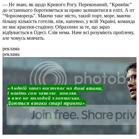
— Не знаю, як щодо Кривого Рогу. Переконаний, "Кривбас"
до останнього боротиметься за право залишитися в еліті. А от
"Чорноморець". Маючи таке місто, такий порт, море, маючи
більшу кількість готелів, ніж, напевно, у всій Україні, команда
не має красеня-стадіону. Образливо за те, що зараз
відбувається в Одесі. Слів нема. Наче всі розуміють проблему,
але чомусь мовчать.
реклама
реклама
«Андрій зараз виступає на фоні втоми,
і навіть сам заявляє, мовляв,
я вже не молодий хлопчисько.
Даються взнаки старі травми».