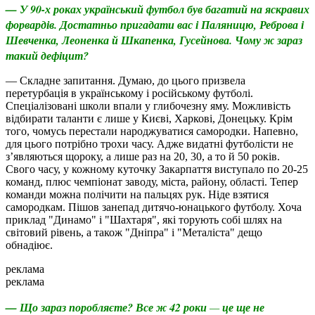
— У 90-х роках український футбол був багатий на яскравих
форвардів. Достатньо пригадати вас і Паляницю, Реброва і
Шевченка, Леоненка й Шкапенка, Гусейнова. Чому ж зараз
такий дефіцит?
— Складне запитання. Думаю, до цього призвела
перетурбація в українському і російському футболі.
Спеціалізовані школи впали у глибочезну яму. Можливість
відбирати таланти є лише у Києві, Харкові, Донецьку. Крім
того, чомусь перестали народжуватися самородки. Напевно,
для цього потрібно трохи часу. Адже видатні футболісти не
з’являються щороку, а лише раз на 20, 30, а то й 50 років.
Свого часу, у кожному куточку Закарпаття виступало по 20-25
команд, плюс чемпіонат заводу, міста, району, області. Тепер
команди можна полічити на пальцях рук. Ніде взятися
самородкам. Пішов занепад дитячо-юнацького футболу. Хоча
приклад "Динамо" і "Шахтаря", які торують собі шлях на
світовий рівень, а також "Дніпра" і "Металіста" дещо
обнадіює.
реклама
реклама
— Що зараз поробляєте? Все ж 42 роки
—
це ще не