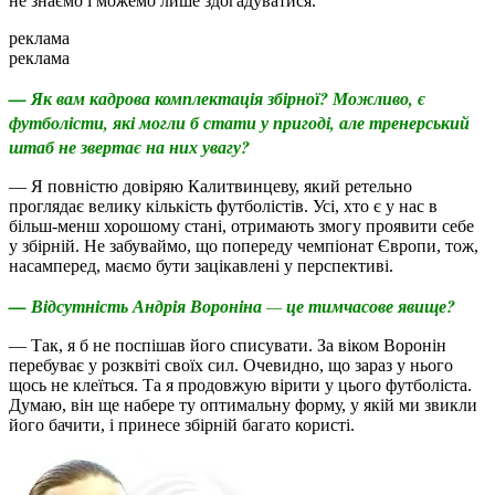
не знаємо і можемо лише здогадуватися.
реклама
реклама
— Як вам кадрова комплектація збірної? Можливо, є
футболісти, які могли б стати у пригоді, але тренерський
штаб не звертає на них увагу?
— Я повністю довіряю Калитвинцеву, який ретельно
проглядає велику кількість футболістів. Усі, хто є у нас в
більш-менш хорошому стані, отримають змогу проявити себе
у збірній. Не забуваймо, що попереду чемпіонат Європи, тож,
насамперед, маємо бути зацікавлені у перспективі.
— Відсутність Андрія Вороніна
—
це тимчасове явище?
— Так, я б не поспішав його списувати. За віком Воронін
перебуває у розквіті своїх сил. Очевидно, що зараз у нього
щось не клеїться. Та я продовжую вірити у цього футболіста.
Думаю, він ще набере ту оптимальну форму, у якій ми звикли
його бачити, і принесе збірній багато користі.