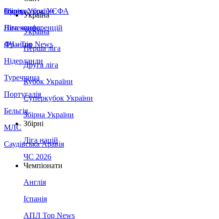
Збірна України
Італія
Суперкубок УЄФА
Україна
Німеччина
Ліга конференцій
Україна
Франція
ЛЧ - Top News
Перша ліга
Нідерланди
Друга ліга
Туреччина
Кубок України
Португалія
Суперкубок України
Бельгія
Збірна України
Збірні
МЛС
Ліга націй
Саудівська Аравія
ЧС 2026
Чемпіонати
Англія
Іспанія
АПЛ Top News