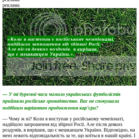
реклама
«Коли я виступав у російському чемпіонаті,
надійшло запрошення від збірної Росії.
Але після деяких роздумів, я вирішив,
що є мешканцем України.».
— У ті буремні часи чимало українських футболістів
прийняли російське громадянство. Вас не спокушали
подібним варіантом продовження кар’єри?
— Чому ж ні? Коли я виступав у російському чемпіонаті,
надійшло запрошення від збірної Росії. Але після деяких
роздумів, я вирішив, що є мешканцем України. Відповідно, на
мені лежить відповідальність за те, що коїться в нашій країні. І