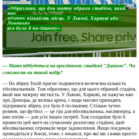
«Образливо, що для матчу обрали стадіон, який
має
мізерну кількість місць. У Львові, Харкові або
Донецьку
все було б по-іншому»
.
— Матч відбудеться на крихітному стадіоні "Динамо". Чи
схвалюєте ви такий вибір?
— На збірну Італії прагне подивитися величезна кількість
уболівальників. Тож образливо, що для цього обраний стадіон,
який має мізерну місткість. У Львові, Харкові, не кажучи вже
про Донецьк, де велика арена, і люди масово приходять
підтримати збірну, усе було б по-іншому. Стільки чутно
розмов, що футбол — це гра для вболівальника, насамперед, а
вже потім — для усіх інших потреб. Тож солідніше було б
провести цей матч на сучасному розлогому стадіоні, щоб
вболівальники отримали море задоволення. Якщо поєдинок
проводиться у Києві, отже, є нюанси, про які ми з вами просто