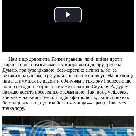
Play
Video
— Нам є що доводити. Кожен гравець, який вийде проти
збірної Італії, намагатиметься виправдати довіру тренера.
Думаю, гра буде цікавою, без жорстких зіткнень, бо, за
великим рахунком, її результат нічого не вирішує. Наші хлопці
намагатимуться не вдарити обличчям у грязюку і довести, що
вони сьогодні не гірші за тих же італійців. Скуадру Адзурру
вважаю досить посередньою командою. Так, вона у лідерах,
але має у наявності не той підбір футболістів, який спонукав
би стверджувати, що італійська команда — гранд. Така моя
точка зору.