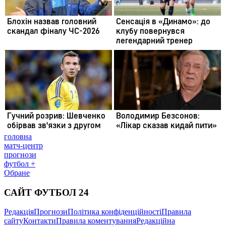
головна
матч-центр
прогнози
футбол +
Обране
САЙТ ФУТБОЛ 24
Редакція
Прогнози
Політика конфіденційності
Правила
сайту
Контакти
Правила коментування
Редакційна