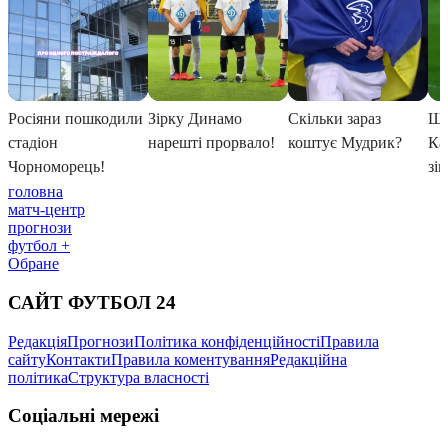
головна
матч-центр
прогнози
футбол +
Обране
САЙТ ФУТБОЛ 24
Редакція
Прогнози
Політика конфіденційності
Правила
сайту
Контакти
Правила коментування
Редакційна
політика
Структура власності
Соціальні мережі