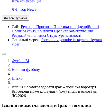
Ліга конференцій
ЛЧ - Top News
До всіх турнірів
Сайт
Редакція
Прогнози
Політика конфіденційності
Правила сайту
Контакти
Правила коментування
Редакційна політика
Структура власності
Соціальні мережі
facebook
x
youtube
instagram
telegram
viber
Футбол 24
Новини футболу
Іспанія
Іспанія не змогла здолати Ірак – помилка воротаря
Барселони може коштувати йому місця в основі на
ЧС-2026
Іспанія не змогла здолати Ірак – помилка