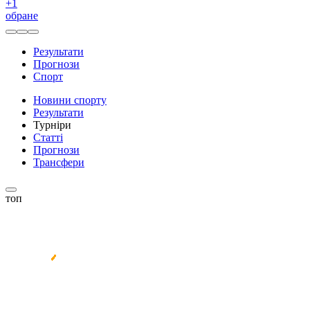
+
1
обране
Результати
Прогнози
Спорт
Новини спорту
Результати
Турніри
Статті
Прогнози
Трансфери
топ