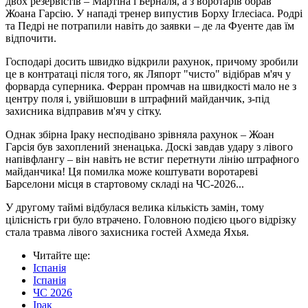
двох резервістів – Мартіна і Берналя, а з воротарів обрав
Жоана Гарсію. У нападі тренер випустив Борху Іглесіаса. Родрі
та Педрі не потрапили навіть до заявки – де ла Фуенте дав їм
відпочити.
Господарі досить швидко відкрили рахунок, причому зробили
це в контратаці після того, як Ляпорт "чисто" відібрав м'яч у
форварда суперника. Ферран промчав на швидкості мало не з
центру поля і, увійшовши в штрафний майданчик, з-під
захисника відправив м'яч у сітку.
Однак збірна Іраку несподівано зрівняла рахунок – Жоан
Гарсія був захоплений зненацька. Доскі завдав удару з лівого
напівфлангу – він навіть не встиг перетнути лінію штрафного
майданчика! Ця помилка може коштувати воротареві
Барселони місця в стартовому складі на ЧС-2026...
У другому таймі відбулася велика кількість замін, тому
цілісність гри було втрачено. Головною подією цього відрізку
стала травма лівого захисника гостей Ахмеда Яхья.
Читайте ще
:
Іспанія
Іспанія
ЧС 2026
Ірак