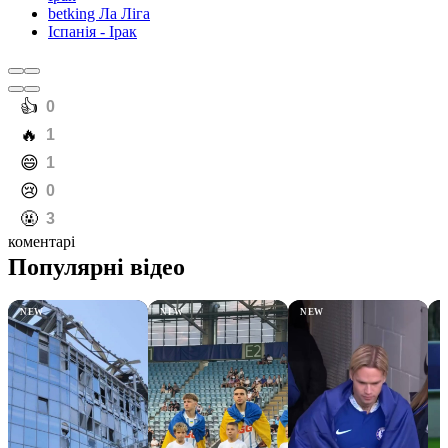
betking Ла Ліга
Іспанія - Ірак
️👍
0
️🔥
1
️😄
1
️😢
0
️🤬
3
коментарі