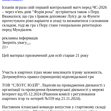
Іспанія зіграла свій перший контрольний матч перед ЧС-2026
– через п'ять днів "Фурія роха" зустрінеться також з Перу.
Вважалося, що гра з Іраком допоможе Луїсу де ла Фуенте
протестувати різні варіанти в атаці та визначитися з основним
складом, тоді як гра з Перу стане генеральною репетицією
перед Мундіалем.
рекламна інформація
Зверніть увагу
21+
Цей матеріал призначений для осіб старше 21 року
Участь в азартних іграх може викликати ігрову залежність.
Дотримуйтесь правил (принципів) відповідальної гри
ТОВ “СЛОТС Ю.ЕЙ”. Ліцензія на провадження діяльності з
організації та проведення букмекерської діяльності у мережі
Інтернет від 05.12.2024 (Рішення комісії з регулювання
азартних ігор та лотерей №559 від 21.11.2024).
Наставник іспанської команди випустив у стартовому складі