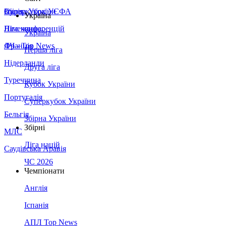
Збірна України
Італія
Суперкубок УЄФА
Україна
Німеччина
Ліга конференцій
Україна
Франція
ЛЧ - Top News
Перша ліга
Нідерланди
Друга ліга
Туреччина
Кубок України
Португалія
Суперкубок України
Бельгія
Збірна України
Збірні
МЛС
Ліга націй
Саудівська Аравія
ЧС 2026
Чемпіонати
Англія
Іспанія
АПЛ Top News