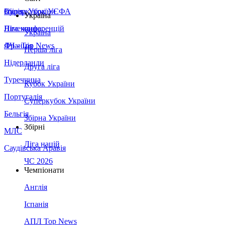
Збірна України
Італія
Суперкубок УЄФА
Україна
Німеччина
Ліга конференцій
Україна
Франція
ЛЧ - Top News
Перша ліга
Нідерланди
Друга ліга
Туреччина
Кубок України
Португалія
Суперкубок України
Бельгія
Збірна України
Збірні
МЛС
Ліга націй
Саудівська Аравія
ЧС 2026
Чемпіонати
Англія
Іспанія
АПЛ Top News