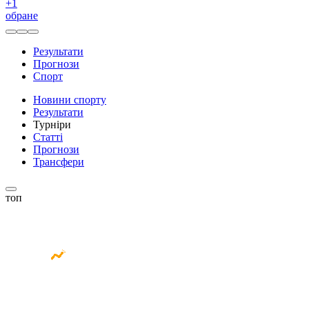
+
1
обране
Результати
Прогнози
Спорт
Новини спорту
Результати
Турніри
Статті
Прогнози
Трансфери
топ