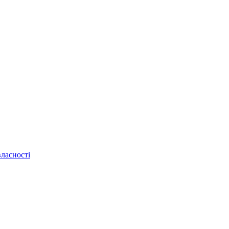
ласності