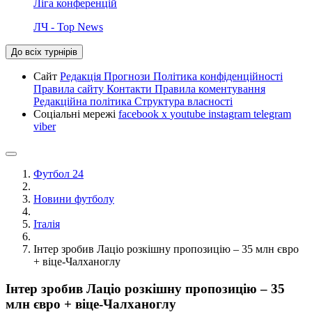
Ліга конференцій
ЛЧ - Top News
До всіх турнірів
Сайт
Редакція
Прогнози
Політика конфіденційності
Правила сайту
Контакти
Правила коментування
Редакційна політика
Структура власності
Соціальні мережі
facebook
x
youtube
instagram
telegram
viber
Футбол 24
Новини футболу
Італія
Інтер зробив Лаціо розкішну пропозицію – 35 млн євро
+ віце-Чалханоглу
Інтер зробив Лаціо розкішну пропозицію – 35
млн євро + віце-Чалханоглу