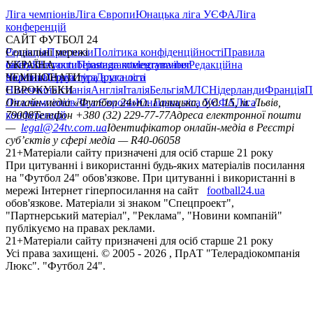
Ліга чемпіонів
Ліга Європи
Юнацька ліга УЄФА
Ліга
конференцій
САЙТ ФУТБОЛ 24
Редакція
Соціальні мережі
Прогнози
Політика конфіденційності
Правила
сайту
facebook
УКРАЇНА
Контакти
x
youtube
Правила коментування
instagram
telegram
viber
Редакційна
політика
Україна
ЧЕМПІОНАТИ
Перша ліга
Структура власності
Друга ліга
Німеччина
ЄВРОКУБКИ
Іспанія
Англія
Італія
Бельгія
МЛС
Нідерланди
Франція
П
Ліга чемпіонів
Онлайн-медіа «Футбол 24»
Ліга Європи
Юнацька ліга УЄФА
пл. Галицька, буд. 15, м. Львів,
Ліга
конференцій
79008
Телефон +380 (32) 229-77-77
Адреса електронної пошти
—
legal@24tv.com.ua
Ідентифікатор онлайн-медіа в Реєстрі
суб’єктів у сфері медіа — R40-06058
21+
Матеріали сайту призначені для осіб старше 21 року
При цитуванні і використанні будь-яких матеріалів посилання
на "Футбол 24" обов'язкове. При цитуванні і використанні в
мережі Інтернет гіперпосилання на сайт
football24.ua
обов'язкове. Матеріали зі знаком "Спецпроект",
"Партнерський матеріал", "Реклама", "Новини компаній"
публікуємо на правах реклами.
21+
Матеріали сайту призначені для осіб старше 21 року
Усi права захищенi. © 2005 -
2026
, ПрАТ "Телерадіокомпанія
Люкс". "Футбол 24".