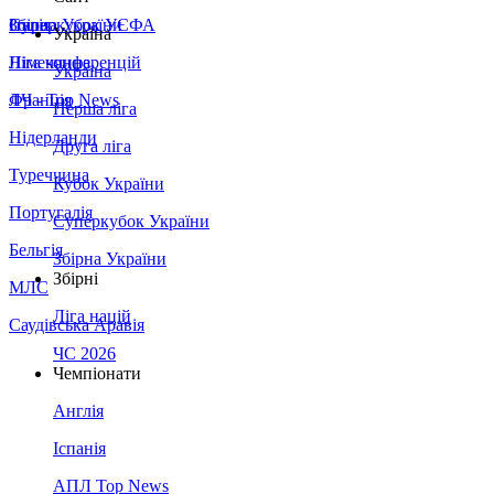
Збірна України
Італія
Суперкубок УЄФА
Україна
Німеччина
Ліга конференцій
Україна
Франція
ЛЧ - Top News
Перша ліга
Нідерланди
Друга ліга
Туреччина
Кубок України
Португалія
Суперкубок України
Бельгія
Збірна України
Збірні
МЛС
Ліга націй
Саудівська Аравія
ЧС 2026
Чемпіонати
Англія
Іспанія
АПЛ Top News