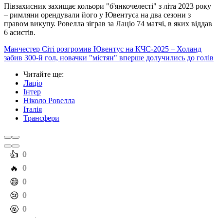
Півзахисник захищає кольори "б'янкочелесті" з літа 2023 року
– римляни орендували його у Ювентуса на два сезони з
правом викупу. Ровелла зіграв за Лаціо 74 матчі, в яких віддав
6 асистів.
Манчестер Сіті розгромив Ювентус на КЧС-2025 – Холанд
забив 300-й гол, новачки "містян" вперше долучились до голів
Читайте ще
:
Лаціо
Інтер
Ніколо Ровелла
Італія
Трансфери
️👍
0
️🔥
0
️😄
0
️😢
0
️🤬
0