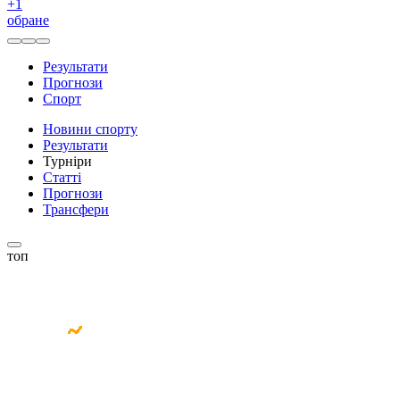
+
1
обране
Результати
Прогнози
Спорт
Новини спорту
Результати
Турніри
Статті
Прогнози
Трансфери
топ