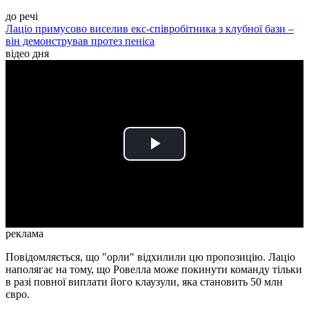
до речі
Лаціо примусово виселив екс-співробітника з клубної бази –
він демонстрував протез пеніса
відео дня
Play
Video
реклама
Повідомляється, що "орли" відхилили цю пропозицію. Лаціо
наполягає на тому, що Ровелла може покинути команду тільки
в разі повної виплати його клаузули, яка становить 50 млн
євро.