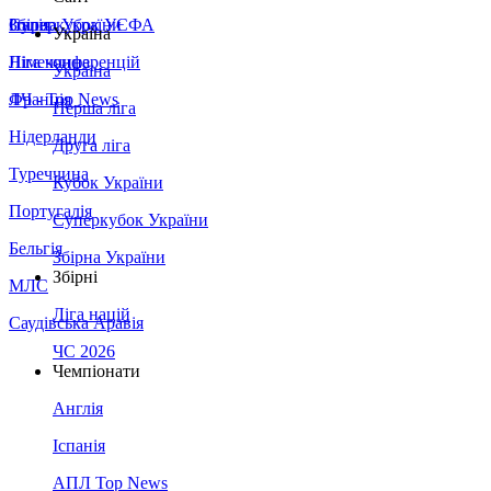
Збірна України
Італія
Суперкубок УЄФА
Україна
Німеччина
Ліга конференцій
Україна
Франція
ЛЧ - Top News
Перша ліга
Нідерланди
Друга ліга
Туреччина
Кубок України
Португалія
Суперкубок України
Бельгія
Збірна України
Збірні
МЛС
Ліга націй
Саудівська Аравія
ЧС 2026
Чемпіонати
Англія
Іспанія
АПЛ Top News