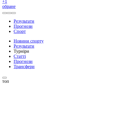
+
1
обране
Результати
Прогнози
Спорт
Новини спорту
Результати
Турніри
Статті
Прогнози
Трансфери
топ