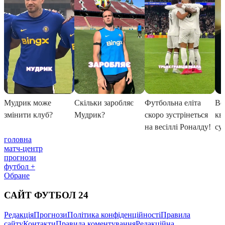
головна
матч-центр
прогнози
футбол +
Обране
САЙТ ФУТБОЛ 24
Редакція
Прогнози
Політика конфіденційності
Правила
сайту
Контакти
Правила коментування
Редакційна