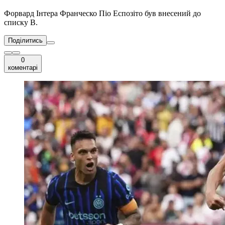
Форвард Інтера Франческо Піо Еспозіто був внесений до
списку В.
Поділитись
0
коментарі