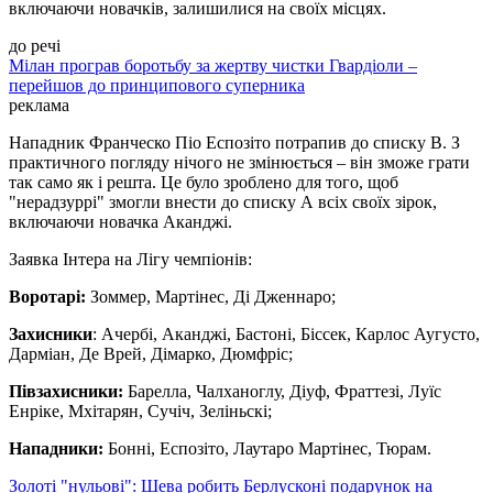
включаючи новачків, залишилися на своїх місцях.
до речі
Мілан програв боротьбу за жертву чистки Гвардіоли –
перейшов до принципового суперника
реклама
Нападник Франческо Піо Еспозіто потрапив до списку В. З
практичного погляду нічого не змінюється – він зможе грати
так само як і решта. Це було зроблено для того, щоб
"нерадзуррі" змогли внести до списку А всіх своїх зірок,
включаючи новачка Аканджі.
Заявка Інтера на Лігу чемпіонів:
Воротарі:
Зоммер, Мартінес, Ді Дженнаро;
Захисники
: Ачербі, Аканджі, Бастоні, Біссек, Карлос Аугусто,
Дарміан, Де Врей, Дімарко, Дюмфріс;
Півзахисники:
Барелла, Чалханоглу, Діуф, Фраттезі, Луїс
Енріке, Мхітарян, Сучіч, Зеліньскі;
Нападники:
Бонні, Еспозіто, Лаутаро Мартінес, Тюрам.
Золоті "нульові": Шева робить Берлусконі подарунок на