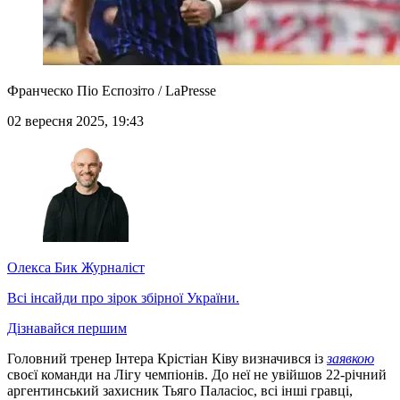
Франческо Піо Еспозіто / LaPresse
02 вересня 2025, 19:43
Олекса Бик
Журналіст
Всі інсайди про зірок збірної України.
Дізнавайся першим
Головний тренер Інтера Крістіан Ківу визначився із
заявкою
своєї команди на Лігу чемпіонів. До неї не увійшов 22-річний
аргентинський захисник Тьяго Паласіос, всі інші гравці,