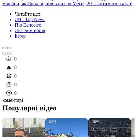
мільйон, як Срна відповів на гол Мессі, 201 сантиметр в атаці
Читайте ще
:
ЛЧ - Top News
Піо Еспозіто
Ліга чемпіонів
Інтер
️👍
0
️🔥
0
️😄
0
️😢
0
️🤬
0
коментарі