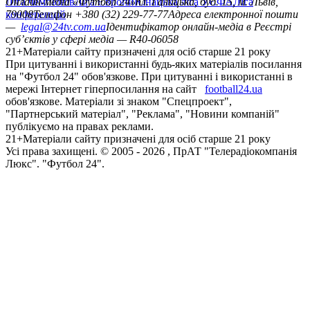
Ліга чемпіонів
Онлайн-медіа «Футбол 24»
Ліга Європи
Юнацька ліга УЄФА
пл. Галицька, буд. 15, м. Львів,
Ліга
конференцій
79008
Телефон +380 (32) 229-77-77
Адреса електронної пошти
—
legal@24tv.com.ua
Ідентифікатор онлайн-медіа в Реєстрі
суб’єктів у сфері медіа — R40-06058
21+
Матеріали сайту призначені для осіб старше 21 року
При цитуванні і використанні будь-яких матеріалів посилання
на "Футбол 24" обов'язкове. При цитуванні і використанні в
мережі Інтернет гіперпосилання на сайт
football24.ua
обов'язкове. Матеріали зі знаком "Спецпроект",
"Партнерський матеріал", "Реклама", "Новини компаній"
публікуємо на правах реклами.
21+
Матеріали сайту призначені для осіб старше 21 року
Усi права захищенi. © 2005 -
2026
, ПрАТ "Телерадіокомпанія
Люкс". "Футбол 24".