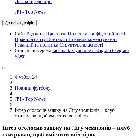
Ліга конференцій
ЛЧ - Top News
До всіх турнірів
Сайт
Редакція
Прогнози
Політика конфіденційності
Правила сайту
Контакти
Правила коментування
Редакційна політика
Структура власності
Соціальні мережі
facebook
x
youtube
instagram
telegram
viber
Футбол 24
Новини футболу
ЛЧ - Top News
Інтер оголосив заявку на Лігу чемпіонів – клуб
схитрував, щоб вмістити всіх зірок
Інтер оголосив заявку на Лігу чемпіонів – клуб
схитрував, щоб вмістити всіх зірок