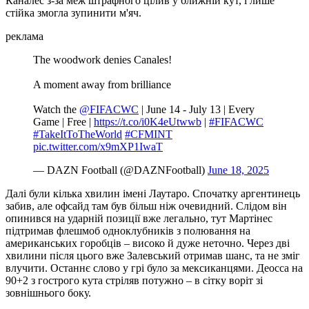
Каналес з-за меж штрафного цілив у ближній кут, і лише
стійка змогла зупинити м'яч.
реклама
The woodwork denies Canales!
A moment away from brilliance
Watch the
@FIFACWC
| June 14 - July 13 | Every
Game | Free |
https://t.co/i0K4eUtwwb
|
#FIFACWC
#TakeItToTheWorld
#CFMINT
pic.twitter.com/x9mXP1IwaT
— DAZN Football (@DAZNFootball)
June 18, 2025
Далі були кілька хвилин імені Лаутаро. Спочатку аргентинець
забив, але офсайд там був більш ніж очевидний. Слідом він
опинився на ударній позиції вже легально, тут Мартінес
підтримав флешмоб одноклубників з полювання на
американських горобців – високо й дуже неточно. Через дві
хвилини після цього вже Залевський отримав шанс, та не зміг
влучити. Останнє слово у грі було за мексиканцями. Деосса на
90+2 з гострого кута стріляв потужно – в сітку воріт зі
зовнішнього боку.