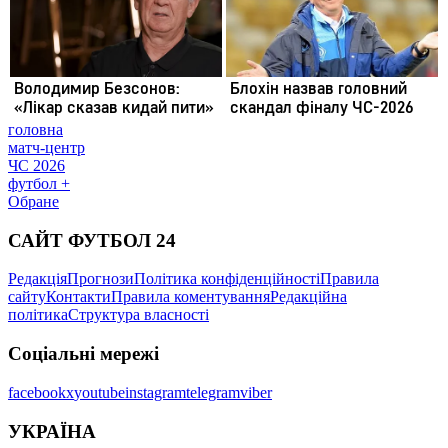
головна
матч-центр
ЧС 2026
футбол +
Обране
САЙТ ФУТБОЛ 24
Редакція
Прогнози
Політика конфіденційності
Правила
сайту
Контакти
Правила коментування
Редакційна
політика
Структура власності
Соціальні мережі
facebook
x
youtube
instagram
telegram
viber
УКРАЇНА