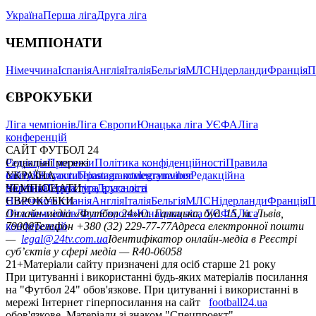
Україна
Перша ліга
Друга ліга
ЧЕМПІОНАТИ
Німеччина
Іспанія
Англія
Італія
Бельгія
МЛС
Нідерланди
Франція
П
ЄВРОКУБКИ
Ліга чемпіонів
Ліга Європи
Юнацька ліга УЄФА
Ліга
конференцій
САЙТ ФУТБОЛ 24
Редакція
Соціальні мережі
Прогнози
Політика конфіденційності
Правила
сайту
facebook
УКРАЇНА
Контакти
x
youtube
Правила коментування
instagram
telegram
viber
Редакційна
політика
Україна
ЧЕМПІОНАТИ
Перша ліга
Структура власності
Друга ліга
Німеччина
ЄВРОКУБКИ
Іспанія
Англія
Італія
Бельгія
МЛС
Нідерланди
Франція
П
Ліга чемпіонів
Онлайн-медіа «Футбол 24»
Ліга Європи
Юнацька ліга УЄФА
пл. Галицька, буд. 15, м. Львів,
Ліга
конференцій
79008
Телефон +380 (32) 229-77-77
Адреса електронної пошти
—
legal@24tv.com.ua
Ідентифікатор онлайн-медіа в Реєстрі
суб’єктів у сфері медіа — R40-06058
21+
Матеріали сайту призначені для осіб старше 21 року
При цитуванні і використанні будь-яких матеріалів посилання
на "Футбол 24" обов'язкове. При цитуванні і використанні в
мережі Інтернет гіперпосилання на сайт
football24.ua
обов'язкове. Матеріали зі знаком "Спецпроект",