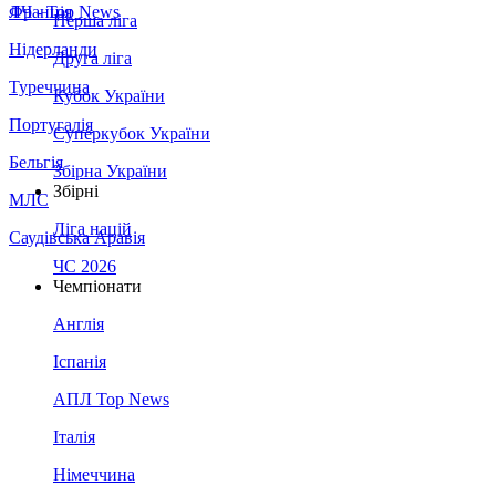
Франція
ЛЧ - Top News
Перша ліга
Нідерланди
Друга ліга
Туреччина
Кубок України
Португалія
Суперкубок України
Бельгія
Збірна України
Збірні
МЛС
Ліга націй
Саудівська Аравія
ЧС 2026
Чемпіонати
Англія
Іспанія
АПЛ Top News
Італія
Німеччина