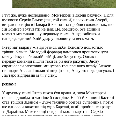
І тут же, дуже несподівано, Монтеррей відкрив рахунок. Після
кутового Серхіо Рамос (так, той самий) перехитрив Ачербі,
виграв позицію в Павара й Бастоні та пробив головою так, що
Ян Зоммер врятувати не зміг. Це, зрештою, був єдиний
момент мексиканців у першому таймі. А ще, забігаючи
наперед, єдиний їхній удар у площину за весь матч.
Інтер міг відразу ж відігратися, якби Еспозіто пощастило
трішки більше. Молодий форвард намагався проштовхнути
м'яч у сітку на ближній стійці, але без успіху. Однак на
перерву команди пішли таки за рівного рахунку. Знову
спрацювали заготовки минулого тренерського штабу. Авжеж
стандарт. Асллані подав зі штрафного, Августо підкоригував, і
Лаутаро відправив м'яч у сітку.
реклама
У другому таймі Інтер також був кращим, хоча Монтеррей
почав відповідати частіше й гостріше. На 55-й хвилині Бастоні
став трішки Зіданом – дуже технічно обіграв суперника, потім
ще одного й викотив під удар Бареллі, який пробив не краще
за Дарміана. Мексиканці невдовзі могли карати – Серхіо