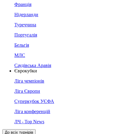
Франція
Нідерланди
Туреччина
Португалія
Бельгія
МЛС
Саудівська Аравія
Єврокубки
Ліга чемпіонів
Ліга Європи
Суперкубок УЄФА
Ліга конференцій
ЛЧ - Top News
До всіх турнірів