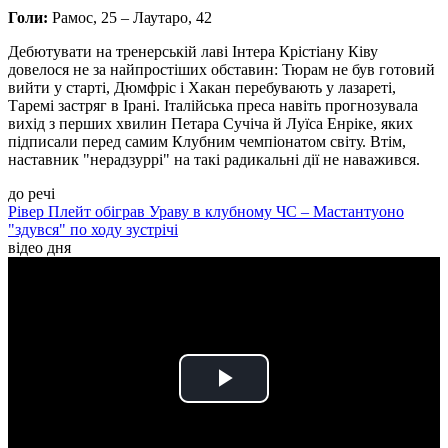
Голи:
Рамос, 25 – Лаутаро, 42
Дебютувати на тренерській лаві Інтера Крістіану Ківу
довелося не за найпростіших обставин: Тюрам не був готовий
вийти у старті, Дюмфріс і Хакан перебувають у лазареті,
Таремі застряг в Ірані. Італійська преса навіть прогнозувала
вихід з перших хвилин Петара Сучіча й Луїса Енріке, яких
підписали перед самим Клубним чемпіонатом світу. Втім,
наставник "нерадзуррі" на такі радикальні дії не наважився.
до речі
Рівер Плейт обіграв Ураву в клубному ЧС – Мастантуоно
"здувся" по ходу зустрічі
відео дня
Play
Video