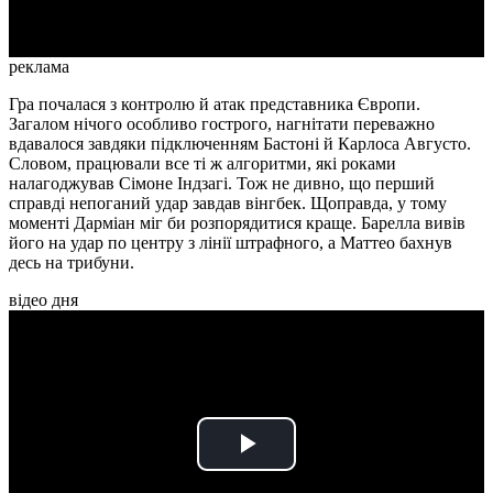
реклама
Гра почалася з контролю й атак представника Європи.
Загалом нічого особливо гострого, нагнітати переважно
вдавалося завдяки підключенням Бастоні й Карлоса Августо.
Словом, працювали все ті ж алгоритми, які роками
налагоджував Сімоне Індзагі. Тож не дивно, що перший
справді непоганий удар завдав вінгбек. Щоправда, у тому
моменті Дарміан міг би розпорядитися краще. Барелла вивів
його на удар по центру з лінії штрафного, а Маттео бахнув
десь на трибуни.
відео дня
Play