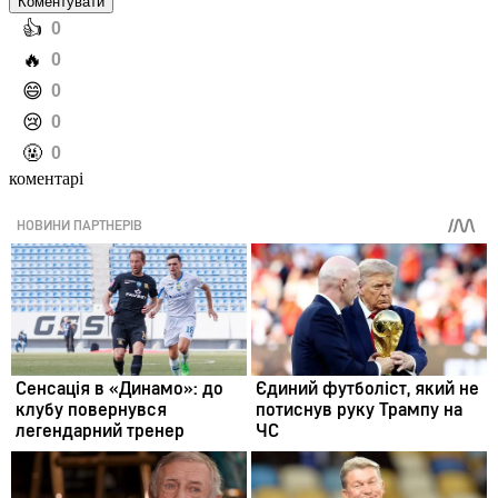
Коментувати
️👍
0
️🔥
0
️😄
0
️😢
0
️🤬
0
коментарі