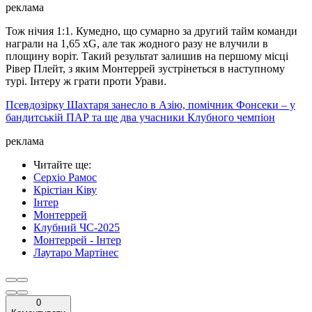
реклама
Тож нічия 1:1. Кумедно, що сумарно за другий тайм команди
награли на 1,65 xG, але так жодного разу не влучили в
площину воріт. Такий результат залишив на першому місці
Рівер Плейт, з яким Монтеррей зустрінеться в наступному
турі. Інтеру ж грати проти Урави.
Псевдозірку Шахтаря занесло в Азію, помічник Фонсеки – у
бандитській ПАР та ще два учасники Клубного чемпіон
реклама
Читайте ще
:
Серхіо Рамос
Крістіан Ківу
Інтер
Монтеррей
Клубний ЧС-2025
Монтеррей - Інтер
Лаутаро Мартінес
0