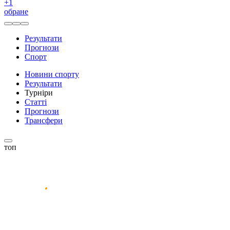
+
1
обране
Результати
Прогнози
Спорт
Новини спорту
Результати
Турніри
Статті
Прогнози
Трансфери
топ